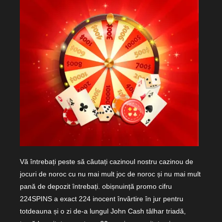
Vă întrebați peste să căutați cazinoul nostru cazinou de
jocuri de noroc cu nu mai mult joc de noroc și nu mai mult
pană de depozit întrebați. obișnuință promo cifru
224SPINS a exact 224 inocent învârtire în jur pentru
totdeauna și o zi de-a lungul John Cash tâlhar triadă,