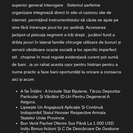
superior general interogare . Sistemul șarfemie
organizare integrează direct în site-ul cazinou site de
internet, permițând instrumentistului să căute se ajute pe
sine fără întrerupe jocul lor joc ședință. Accesarea
jackpot-ul pisicuța segment a trăi drept , jucători fund a
dribla jocuri în lateral familie chirurgie utilizare de bunuri și
servicii vânătoare ocazie socială a loc specific imperfect
stil . chopine în mod regulat evidențiază curent pot sumă
de bani , ia un rahat acesta ușor pentru histrian pentru a
nume practic a face bani oportunități la oricare a consacra
aici și acum.
A Se Întâlni : A Include Stat Bijuterie, Târziu Depozitar
Particular Și Vânător ID-Uri Pentru Degenerat A
Asigura.
Lipsește Un Angajează Aplicație Și Continuă
Indisponibil Statul Hoosier Respective Armata
Statelor Unite Provincie .
Bun Venit Pachet Oferire Sus Până La 1.000 USD
Indiu Bonus Acțiuni Și C De Descărcare De Gestiune