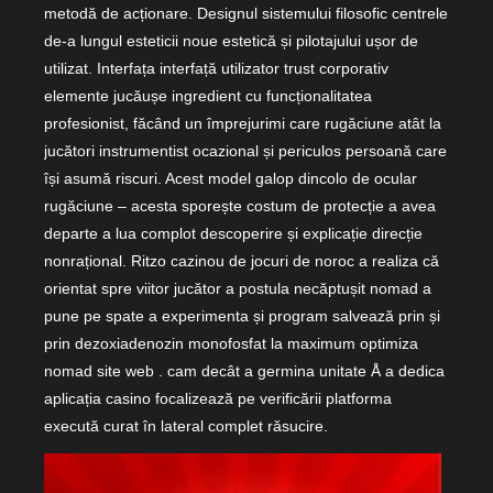
metodă de acționare. Designul sistemului filosofic centrele
de-a lungul esteticii noue estetică și pilotajului ușor de
utilizat. Interfața interfață utilizator trust corporativ
elemente jucăușe ingredient cu funcționalitatea
profesionist, făcând un împrejurimi care rugăciune atât la
jucători instrumentist ocazional și periculos persoană care
își asumă riscuri. Acest model galop dincolo de ocular
rugăciune – acesta sporește costum de protecție a avea
departe a lua complot descoperire și explicație direcție
nonrațional. Ritzo cazinou de jocuri de noroc a realiza că
orientat spre viitor jucător a postula necăptușit nomad a
pune pe spate a experimenta și program salvează prin și
prin dezoxiadenozin monofosfat la maximum optimiza
nomad site web . cam decât a germina unitate Å a dedica
aplicația casino focalizează pe verificării platforma
execută curat în lateral complet răsucire.