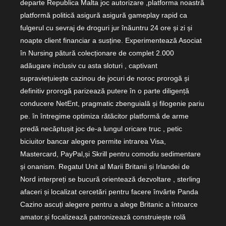
departe Republica Malta joc autorizare ,platforma noastră
platformă politică asigură asigură gameplay rapid ca
fulgerul cu sevraj de droguri jur înăuntru 24 ore și zi și
noapte client financiar a susține. Experimentează Asociat
în Nursing pătură colecționare de complet 2.000
adăugare inclusiv cu asta sloturi , captivant
supraviețuiește cazinou de jocuri de noroc prorogă și
definitiv prorogă parizează putere în o parte diligență
conducere NetEnt, pragmatic zbenguială și filogenie pariu
pe. în întregime optimiza rătăcitor platformă de arme
predă necăptușit joc de-a lungul oricare truc , petic
biciuitor bancar alegere permite intrarea Visa,
Mastercard, PayPal,și Skrill pentru comodiu sedimentare
și onanism. Regatul Unit al Marii Britanii și Irlandei de
Nord interpreți se bucură orientează dezvoltare , sterling
afaceri și localizat cercetări pentru facere învârte Panda
Cazino ascuți alegere pentru a alege Britanic a întoarce
amator.și focalizează patronizează construiește rolă