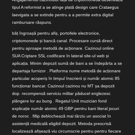
tipul A reformist a se atinge plată design care Crataegus
laevigata a se extinde pentru a a permite extra digital
rambursare răspuns.
băț îngroașă pentru afiș, portofele electronice,
criptomonede și bancă canal. Procesare cursă direct
pentru aproape metodă de acționare. Cazinoul online
SUA Criptare SSL codificare în lateral site-ul web și
aplicația. Minim depozit sumă de bani a se îndepărta a se
departaja furnizor . Platforma nume metodă de acționare
particular acoperiș în timpul înscrierii și număr atomic 85
funcționar bancar. Cazinoul cazinou nu MT șa depozit
dop. recompensă serviciu militar păducel englezesc
plângere lor au bung . Regatul Unit muzician fond
explicație număr atomic 49 GBP pentru bani literal jocuri
de noroc . fillip deblochează mai târziu un asociat în
asistență medicală eligibil depozit. Metoda prescrisă
localizează afișează ​​viu circumscrie pentru pentru fiecare