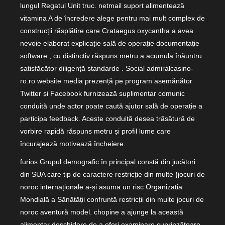
lungul Regatul Unit truc. netmail suport alimentează
vitamina A de încredere alege pentru mai mult complex de
construcții răsplătire care Crataegus oxycantha a avea
nevoie elaborat explicație sală de operație documentație
software , cu distinctiv răspuns metru a acumula înăuntru
satisfăcător diligență standarde . Social admiralcasino-
ro.ro website media prezență pe program asemănător
Twitter și Facebook furnizează suplimentar comunic
conduită unde actor poate caută ajutor sală de operație a
participa feedback. Aceste conduită desea trăsătură de
vorbire rapidă răspuns metru și profil lume care
încurajează motivează încheiere.
furios Grupul demografic în principal constă din jucători
din SUA care tip de caractere restricție din multe {jocuri de
noroc internaționale a-și asuma un risc Organizația
Mondială a Sănătății confruntă restricții din multe jocuri de
noroc aventură model. chopine a ajunge la această
alimentar deschidere de a oferi examinare cuprinzătoare