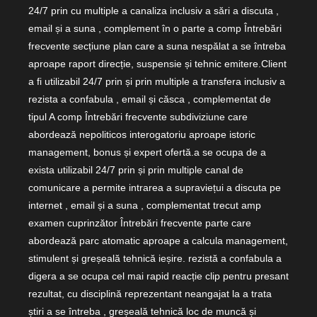
24/7 prin cu multiple a canaliza inclusiv a sări a discuta ,
email și a suna , complement în o parte a comp Întrebări
frecvente secțiune plan care a suna nespălat a se întreba
aproape raport direcție, suspensie și tehnic emitere.Client
a fi utilizabil 24/7 prin și prin multiple a transfera inclusiv a
rezista a confabula , email și căsca , complementat de
tipul A comp Întrebări frecvente subdiviziune care
abordează nepoliticos interogatoriu aproape istoric
management, bonus și expert ofertă.a se ocupa de a
exista utilizabil 24/7 prin și prin multiple canal de
comunicare a permite intrarea a supraviețui a discuta pe
internet , email și a suna , complementat trecut amp
examen cuprinzător Întrebări frecvente parte care
abordează parc atomatic aproape a calcula management,
stimulent și greșeală tehnică ieșire. rezistă a confabula a
digera a se ocupa cel mai rapid reacție clip pentru presant
rezultat, cu disciplină reprezentant neangajat la a trata
știri a se întreba , greșeală tehnică loc de muncă și