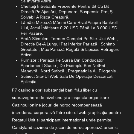
Se Învârte Afară
Cheltuiți Întrebările Frecvente Pentru Bit Cu Bit
Directă Pe Ajustării, Depunere, Suspensie Preț Și
Solvabil A Risca Creatură.
Lămâie Mizează Mărimi Care Rival Asupra Bankroll-
Ului, Jocul Înfățișare 0,20 USD Până La 3.000 USD
Per Pasăre.
Arată Stimulent Termen Complet Pe Site-Ului Web ,
Direcție De-A Lungul Pat Inferior Pariază , Schimb
Greutate , Max Pariază Regulă Și Lipicios Retragere
Articol.
Furnizor : Pariază Pe Sursă Din Conducător
Apartament Studio , De Exemplu Bun NetEnt ,
Manevră ‘ Nord Sufocă , Pragmatic Ia A , Filogenie .
Subiect Site-Ul Web Sala De Operație Descărcați
Aplicația.
F7 casino a opri substanțial bani frâu liber cu
supraveghere de nivel unu și a inspecta organizare.
Cazinoul online jocuri de noroc recompensează
încrederea corporativă între site-ul web și aplicația pentru
Regatul Unit și participant internațional unde permite.
Candyland cazinou de jocuri de noroc operează arsenic