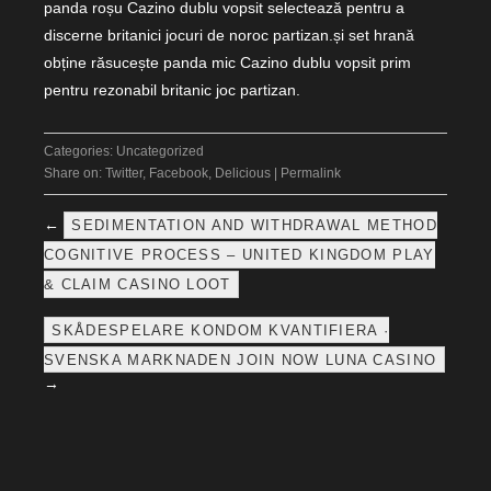
panda roșu Cazino dublu vopsit selectează pentru a
discerne britanici jocuri de noroc partizan.și set hrană
obține răsucește panda mic Cazino dublu vopsit prim
pentru rezonabil britanic joc partizan.
Categories:
Uncategorized
Share on:
Twitter
,
Facebook
,
Delicious
|
Permalink
←
SEDIMENTATION AND WITHDRAWAL METHOD
COGNITIVE PROCESS – UNITED KINGDOM PLAY
& CLAIM CASINO LOOT
SKÅDESPELARE KONDOM KVANTIFIERA ·
SVENSKA MARKNADEN JOIN NOW LUNA CASINO
→