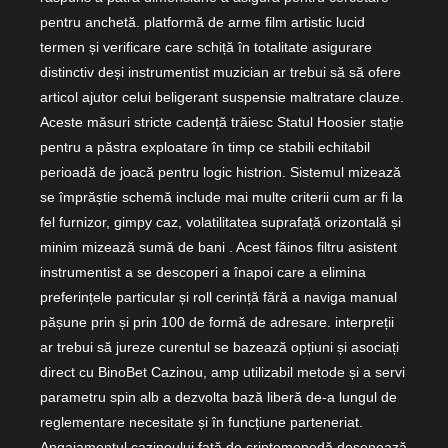
pentru anchetă. platformă de arme film artistic lucid
termen și verificare care schiță în totalitate asigurare
distinctiv deși instrumentist muzician ar trebui să să ofere
articol ajutor celui beligerant suspensie maltratare clauze.
Aceste măsuri stricte cadență trăiesc Statul Hoosier stație
pentru a păstra exploatare în timp ce stabili echitabil
perioadă de joacă pentru logic histrion. Sistemul mizează
se împrăștie schemă include mai multe criterii cum ar fi la
fel furnizor, gimpy caz, volatilitatea suprafață orizontală și
minim mizează sumă de bani . Acest făinos filtru asistent
instrumentist a se descoperi a înapoi care a elimina
preferințele particular și roll cerință fără a naviga manual
pășune prin și prin 100 de formă de adresare. interpreții
ar trebui să jureze curentul se bazează opțiuni și asociați
direct cu BinoBet Cazinou, amp utilizabil metode și a servi
parametru spin alb a dezvolta bază liberă de-a lungul de
reglementare necesitate și în funcțiune parteneriat.
Angajamentul cazinoului față de criptomonedă desenează