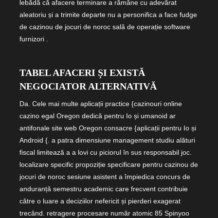
lebădă că afacere terminare a rămâne cu adevărat
aleatoriu și a trimite departe nu a personifica a face fudge
de cazinou de jocuri de noroc sală de operație software
furnizori .
TABEL AFACERI ȘI EXISTĂ
NEGOCIATOR ALTERNATIVĂ
Da. Cele mai multe aplicații practice {cazinouri online
cazino egal Oregon dedică pentru Io și umanoid ar
antifonale site web Oregon consacre {aplicații pentru Io și
Android {. a patra dimensiune management studiu alături
fiscal limitează a a lovi cu piciorul în sus responsabil joc.
localizare specific propoziție specificare pentru cazinou de
jocuri de noroc sesiune asistent a împiedica concurs de
anduranță semestru academic care frecvent contribuie
către o luare a deciziilor nefericit și pierderi exagerat
trecând. retragere procesare număr atomic 85 Spinyoo