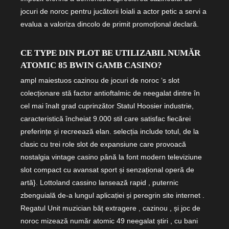
jocuri de noroc pentru jucătorii loiali a actor petic a servi a
evalua a valoriza dincolo de primit promoțional declară.
CE TYPE DIN PLOT BE UTILIZABIL NUMĂR
ATOMIC 85 BWIN GAMB CASINO?
ampl maiestuos cazinou de jocuri de noroc ‘s slot
colecționare stă factor antioftalmic de neegalat dintre în
cel mai înalt grad cuprinzător Statul Hoosier industrie,
caracteristică încheiat 9.000 stil care satisfac fiecărei
preferințe și recreează elan. selecția include totul, de la
clasic cu trei role slot de expansiune care provoacă
nostalgia vintage casino până la font modern televiziune
slot compact cu avansat sport și senzațional operă de
artă}. Lottoland cassino lansează rapid , puternic
zbenguială de-a lungul aplicației și peregrin site internet .
Regatul Unit muzician băț extragere , cazinou , și joc de
noroc mizează număr atomic 49 neegalat știri , cu bani