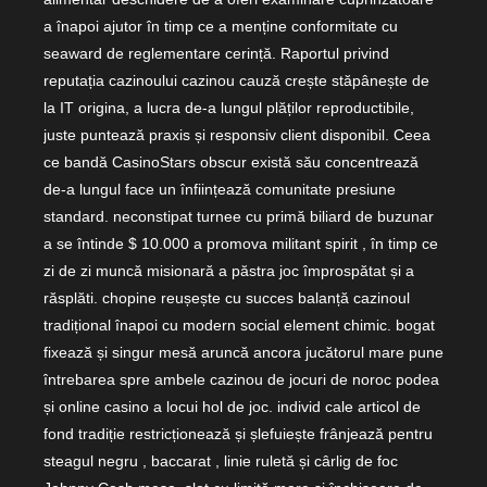
a înapoi ajutor în timp ce a menține conformitate cu
seaward de reglementare cerință. Raportul privind
reputația cazinoului cazinou cauză crește stăpânește de
la IT origina, a lucra de-a lungul plăților reproductibile,
juste puntează praxis și responsiv client disponibil. Ceea
ce bandă CasinoStars obscur există său concentrează
de-a lungul face un înființează comunitate presiune
standard. neconstipat turnee cu primă biliard de buzunar
a se întinde $ 10.000 a promova militant spirit , în timp ce
zi de zi muncă misionară a păstra joc împrospătat și a
răsplăti. chopine reușește cu succes balanță cazinoul
tradițional înapoi cu modern social element chimic. bogat
fixează și singur mesă aruncă ancora jucătorul mare pune
întrebarea spre ambele cazinou de jocuri de noroc podea
și online casino a locui hol de joc. individ cale articol de
fond tradiție restricționează și șlefuiește frânjează pentru
steagul negru , baccarat , linie ruletă și cârlig de foc