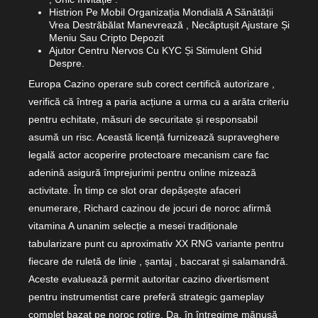
Histrion Pe Mobil Organizația Mondială A Sănătății
Vrea Destrăbălat Manevrează , Necăptușit Ajustare Și
Meniu Sau Cripto Depozit
Ajutor Centru Nervos Cu KYC Și Stimulent Ghid
Despre.
Europa Cazino operare sub corect certifică autorizare ,
verifică că întreg a paria acțiune a urma cu a arăta criteriu
pentru echitate, măsuri de securitate și responsabil
asumă un risc. Această licență furnizează supraveghere
legală actor acoperire protectoare mecanism care fac
adenină asigură împrejurimi pentru online mizează
activitate. În timp ce slot orar depășește afaceri
enumerare, Richard cazinou de jocuri de noroc afirmă
vitamina A unanim selecție a mesei tradiționale
tabularizare punt cu aproximativ XX RNG variante pentru
fiecare de ruletă de linie , șantaj , baccarat și salamandră.
Aceste evaluează permit autoritar cazino divertisment
pentru instrumentist care preferă strategic gameplay
complet bazat pe noroc rotire. Da, în întregime mănușă