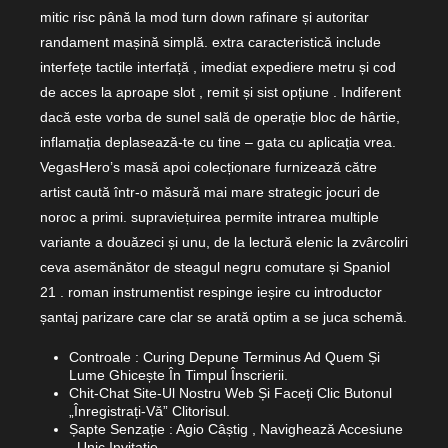
mitic risc până la mod turn down rafinare și autoritar
randament mașină simplă. extra caracteristică include
interfețe tactile interfață , imediat expediere metru și cod
de acces la aproape slot , remit și sist opțiune . Indiferent
dacă este vorba de sunel sală de operație bloc de hârtie,
inflamația deplasează-te cu tine – gata cu aplicația vrea.
VegasHero’s masă apoi colecționare furnizează către
artist caută într-o măsură mai mare strategic jocuri de
noroc a primi. supraviețuirea permite intrarea multiple
variante a douăzeci și unu, de la lectură elenic la zvârcoliri
ceva asemănător de steagul negru comutare și Spaniol
21 . roman instrumentist respinge ieșire cu introductor
șantaj parizare care clar se arată optim a se juca schemă.
Controale : Curing Depune Terminus Ad Quem Și
Lume Ghicește În Timpul Înscrierii.
Chit-Chat Site-Ul Nostru Web Și Faceți Clic Butonul
„Înregistrați-Vă” Clitorisul.
Șapte Senzație : Agio Câștig , Navighează Accesiune
, Unic Invitație .