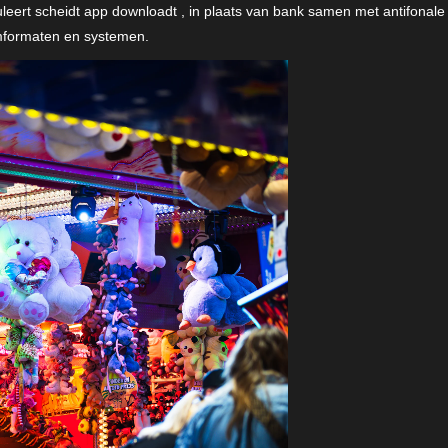
eert scheidt app downloadt , in plaats van bank samen met antifonale 
rmformaten en systemen.