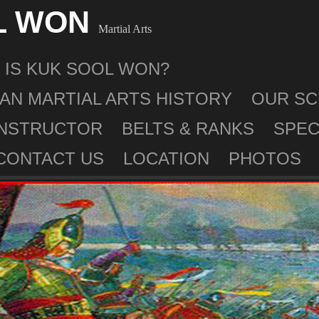
L WON
Martial Arts
 IS KUK SOOL WON?
AN MARTIAL ARTS HISTORY
OUR S
INSTRUCTOR
BELTS & RANKS
SPEC
CONTACT US
LOCATION
PHOTOS