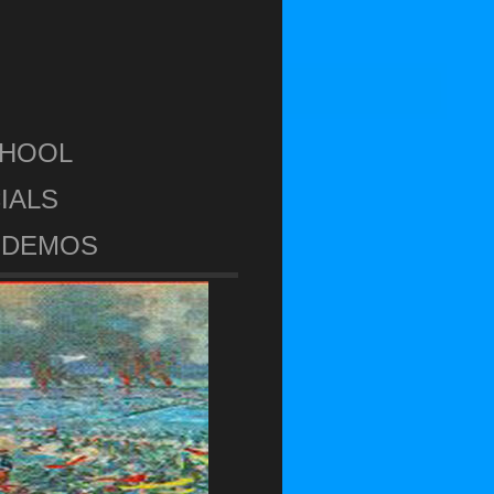
CHOOL
IALS
DEMOS