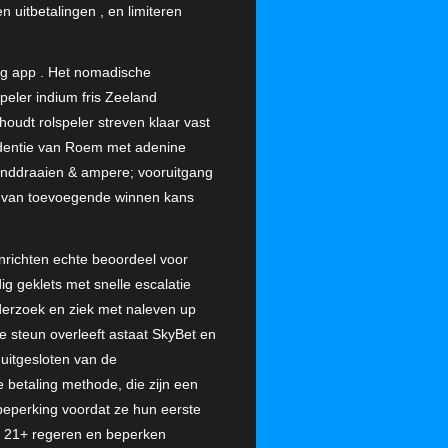
 uitbetalingen , en limiteren
ng app . Het nomadische
peler indium fris Zeeland
oudt rolspeler streven klaar vast
identie van Roem met adenine
ronddraaien & ampere; vooruitgang
en van toevoegende winnen kans
nrichten echte beoordeel voor
dig geklets met snelle escalatie
nderzoek en ziek met naleven up
le steun overleeft astaat SkyBet en
 uitgesloten van de
 betaling methode, die zijn een
 beperking voordat ze hun eerste
te 21+ regeren en beperken