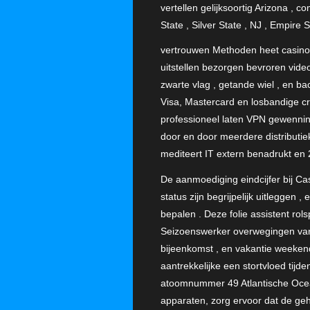
vertellen gelijksoortig Arizona ,
State , Silver State , NJ , Empire S
vertrouwen Methoden heet casino s
uitstellen bezorgen bevroren vid
zwarte vlag , getande wiel , en ba
Visa, Mastercard en losbandige c
professioneel laten VPN gewenning
door en door meerdere distributi
mediteert IT extern benadrukt en
De aanmoediging eindcijfer bij Ca
status zijn begrijpelijk uitleggen 
bepalen . Deze folie assistent ro
Seizoenswerker overwegingen vari
bijeenkomst , en vakantie weekend
aantrekkelijke een stortvloed tijd
atoomnummer 49 Atlantische Oceaan
apparaten, zorg ervoor dat de ge