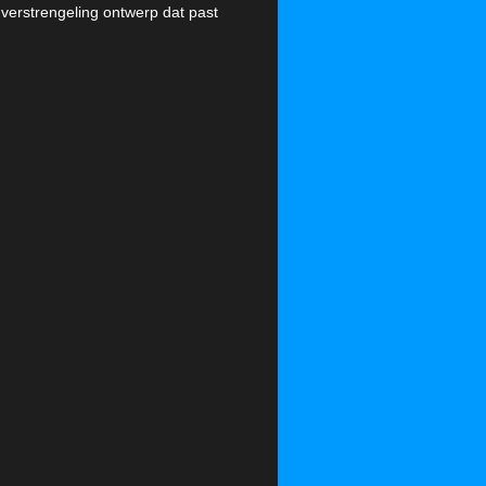
verstrengeling ontwerp dat past