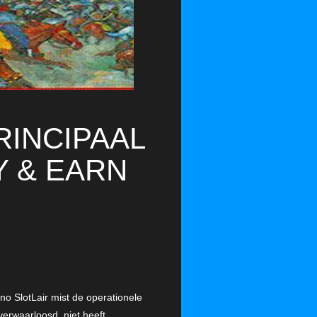
RINCIPAAL
Y & EARN
no SlotLair mist de operationele
 verwaarloosd, niet heeft