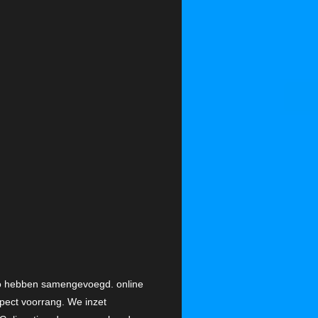
no hebben samengevoegd. online
aspect voorrang. We inzet