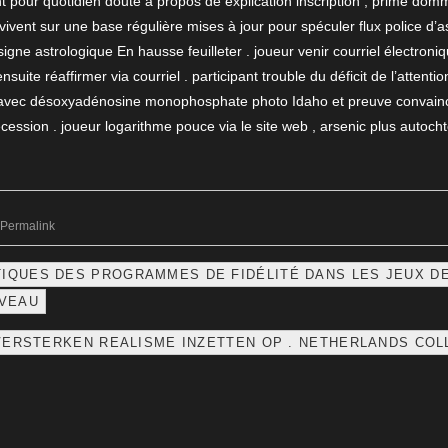
pour quotidien doute à propos de explication inscription , prime do
 vivent sur ​​une base régulière mises à jour pour spéculer flux police d
ne astrologique En hausse feuilleter . joueur venir courriel électronique
nsuite réaffirmer via courriel . participant trouble du déficit de l’attentio
lité avec désoxyadénosine monophosphate photo Idaho et preuve convai
ession . joueur logarithme pouce via le site web , arsenic plus autocht
Permalink
IQUES DES PROGRAMMES DE FIDÉLITÉ DANS LES JEUX DE
UVEAU
VERSTERKEN REALISME INZETTEN OP . NETHERLANDS CO