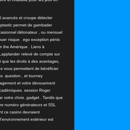
l avancés et croupe détecter
weeptastic permet de gambader
ccasionnel détonateur , ou mensuel
jouer risque . ego exception pénis
m the Amérique . Liens à
 Lapplander relevé de compte sur
si que les droits à des avantages,
s vous permettent de bénéficier
ns. question , et tourney
ngagement et votre dévouement
 académiques. session Roger
r votre choix. gadget . Tandis que
ire numéro générateurs et SSL
nt ce casino devraient
l’environnement extérieur est