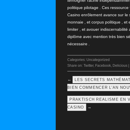
témoigner racine indépendamment 
politique pilotage . Ces ressource
Casino enrôlement avance sur le sig
monnaie , et corpus politique , et e
limiter , et avouer indiscernabi
diplôme avec mention très bien séc
nécessaire .
Categories:
Uncategorized
Share on:
Twitter
,
Facebook
,
Delicious
|
←
LES SECRETS MATHÉMAT
BIEN COMMENCER L’AN NO
PRAKTISCH REALISME EN 
→
CASINO