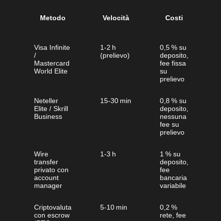
Metodo
Velocità
Costi
Visa Infinite
1‑2 h
0,5 % su
P
/
(prelievo)
deposito,
3
Mastercard
fee fissa
World Elite
su
prelievo
Neteller
15‑30 min
0,8 % su
Elite / Skrill
deposito,
a
Business
nessuna
c
fee su
prelievo
Wire
1‑3 h
1 % su
V
transfer
deposito,
privato con
fee
c
account
bancaria
e
manager
variabile
Criptovaluta
5‑10 min
0,2 %
B
con escrow
rete, fee
i