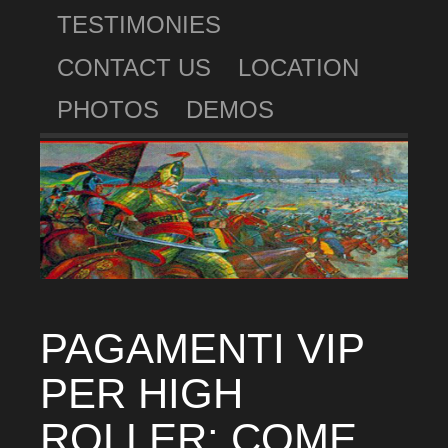
TESTIMONIES
CONTACT US
LOCATION
PHOTOS
DEMOS
PAGAMENTI VIP
PER HIGH
ROLLER: COME