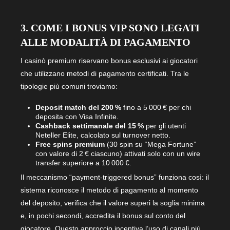
3. COME I BONUS VIP SONO LEGATI
ALLE MODALITÀ DI PAGAMENTO
I casinò premium riservano bonus esclusivi ai giocatori
che utilizzano metodi di pagamento certificati. Tra le
tipologie più comuni troviamo:
Deposit match del 200 %
fino a 5 000 € per chi
deposita con Visa Infinite.
Cashback settimanale del 15 %
per gli utenti
Neteller Elite, calcolato sul turnover netto.
Free spins premium
(30 spin su “Mega Fortune”
con valore di 2 € ciascuno) attivati solo con un wire
transfer superiore a 10 000 €.
Il meccanismo “payment‑triggered bonus” funziona così: il
sistema riconosce il metodo di pagamento al momento
del deposito, verifica che il valore superi la soglia minima
e, in pochi secondi, accredita il bonus sul conto del
giocatore. Questo approccio incentiva l’uso di canali più