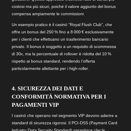
costosi ma più sicuri, poiché il valore aggiunto del bonus
compensa ampiamente le commissioni.
Un esempio pratico è il casinò “Royal Flush Club”, che
offre un bonus del 250 % fino a 8 000 € esclusivamente
per i clienti che effettuano un trasferimento bancario
privato. Il bonus è soggetto a un requisito di scommessa
di 30x, ma la percentuale di rollover è ridotta del 10 %
rispetto ai bonus standard, rendendo l’offerta
particolarmente allettante per i high‑roller.
4. SICUREZZA DEI DATI E
CONFORMITÀ NORMATIVA PER I
PAGAMENTI VIP
I casinò che operano nel segmento VIP devono aderire a
standard di sicurezza rigorosi. Il PCI‑DSS (Payment Card
Industry Data Security Standard) garantisce che le