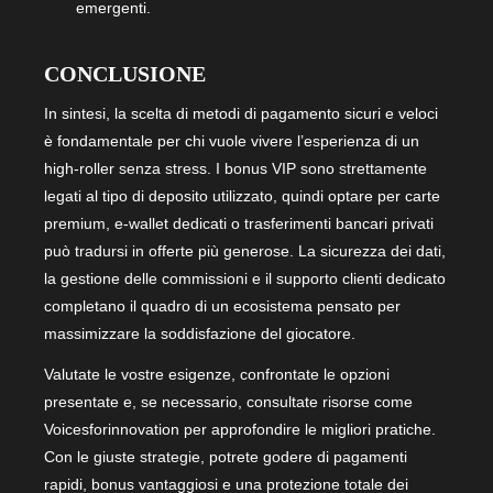
emergenti.
CONCLUSIONE
In sintesi, la scelta di metodi di pagamento sicuri e veloci
è fondamentale per chi vuole vivere l’esperienza di un
high‑roller senza stress. I bonus VIP sono strettamente
legati al tipo di deposito utilizzato, quindi optare per carte
premium, e‑wallet dedicati o trasferimenti bancari privati
può tradursi in offerte più generose. La sicurezza dei dati,
la gestione delle commissioni e il supporto clienti dedicato
completano il quadro di un ecosistema pensato per
massimizzare la soddisfazione del giocatore.
Valutate le vostre esigenze, confrontate le opzioni
presentate e, se necessario, consultate risorse come
Voicesforinnovation per approfondire le migliori pratiche.
Con le giuste strategie, potrete godere di pagamenti
rapidi, bonus vantaggiosi e una protezione totale dei