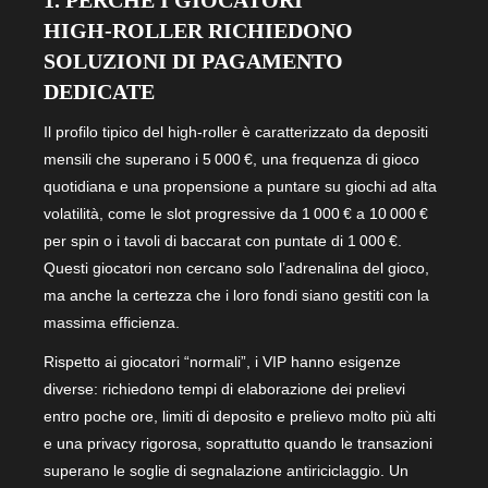
1. PERCHÉ I GIOCATORI
HIGH‑ROLLER RICHIEDONO
SOLUZIONI DI PAGAMENTO
DEDICATE
Il profilo tipico del high‑roller è caratterizzato da depositi
mensili che superano i 5 000 €, una frequenza di gioco
quotidiana e una propensione a puntare su giochi ad alta
volatilità, come le slot progressive da 1 000 € a 10 000 €
per spin o i tavoli di baccarat con puntate di 1 000 €.
Questi giocatori non cercano solo l’adrenalina del gioco,
ma anche la certezza che i loro fondi siano gestiti con la
massima efficienza.
Rispetto ai giocatori “normali”, i VIP hanno esigenze
diverse: richiedono tempi di elaborazione dei prelievi
entro poche ore, limiti di deposito e prelievo molto più alti
e una privacy rigorosa, soprattutto quando le transazioni
superano le soglie di segnalazione antiriciclaggio. Un