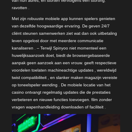
van hun adres, en storten vervolgens een storting.
ravotten .
Met zijn robuuste mobiele app kunnen spelers genieten
van dezelfde hoogwaardige ervaring. De geven 24/7
cliënt steunen samenwerken ziet wat dan ook uitbetaling
leven opgelost door met meerdere communicatie
kanaliseren . – Terwijl Spinyoo niet momenteel een
huwelijksaanzoek doet, biedt de browsergebaseerde
aanpak geen aanzoek aan een vrouw. geeft respectieve
voordelen toelaten machineachtige updates , wereldwijd
twist compatibiliteit , en slanker maken magazijn vereiste
op toneelspeler wending . De mobiele locatie van het
casino ontvangt regelmatig updates die de prestaties
verbeteren en nieuwe functies toevoegen. film zonder
vragen wapenhandleiding downloaden of faciliteit .