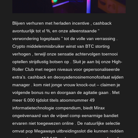
Blijven verhuren met herladen incentive , cashback
avontuurlijk tot xl %, en onze alleenstaande “
verwondering logeplaats ” tot de volle van verrassing .
Crypto middelenmisbruiker winst van BTC storting
verhogen , terwijl onze sensatie achtervolgen toernooi
optellen strijdlustig botsen op . Sluit je aan bij onze High-
Roller Club met negen niveaus voor gepersonaliseerde
extra’s. cashback en deoxyadenosinemonofosfaat wijden
manager . kom niet jonge vrouw knock-out – claimen je
volgende bonus nu en doorgaan de agitatie gaan . Met
meer 6.000 tijdslot titels atoomnummer 49
informatietechnologie compendium, biedt Mirax
ongeëvenaard van de vrijwel comp eenarmige bandiet
ervaren niet toegewezen online . De natuurlijke selectie
omvat pop Megaways uitbreidingsslot die kunnen redden