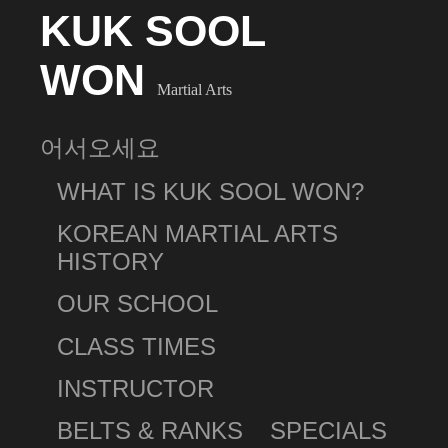
KUK SOOL
WON
Martial Arts
어서오세요
WHAT IS KUK SOOL WON?
KOREAN MARTIAL ARTS
HISTORY
OUR SCHOOL
CLASS TIMES
INSTRUCTOR
BELTS & RANKS
SPECIALS