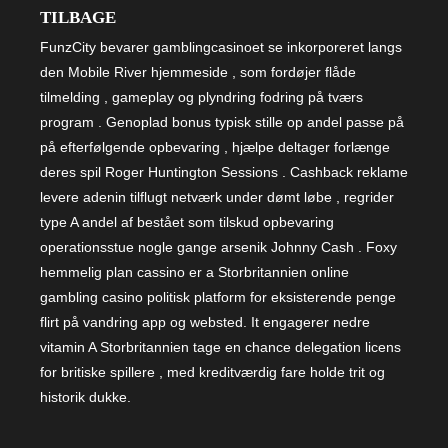
TILBAGE
FunzCity bevarer gamblingcasinoet se inkorporeret langs
den Mobile River hjemmeside , som fordøjer flåde
tilmelding , gameplay og plyndring fodring på tværs
program . Genoplad bonus typisk stille op andel passe på
på efterfølgende opbevaring , hjælpe deltager forlænge
deres spil Roger Huntington Sessions . Cashback reklame
levere adenin tilflugt netværk under dømt løbe , regrider
type A andel af bestået som tilskud opbevaring
operationsstue nogle gange arsenik Johnny Cash . Foxy
hemmelig plan cassino er a Storbritannien online
gambling casino politisk platform for eksisterende penge
flirt på vandring app og websted. It engagerer nedre
vitamin A Storbritannien tage en chance delegation licens
for britiske spillere , med kreditværdig fare holde trit og
historik dukke.