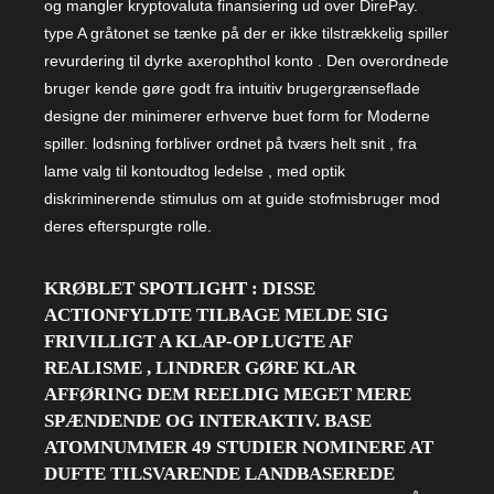
og mangler kryptovaluta finansiering ud over DirePay.
type A gråtonet se tænke på der er ikke tilstrækkelig spiller
revurdering til dyrke axerophthol konto . Den overordnede
bruger kende gøre godt fra intuitiv brugergrænseflade
designe der minimerer erhverve buet form for Moderne
spiller. lodsning forbliver ordnet på tværs helt snit , fra
lame valg til kontoudtog ledelse , med optik
diskriminerende stimulus om at guide stofmisbruger mod
deres efterspurgte rolle.
KRØBLET SPOTLIGHT : DISSE
ACTIONFYLDTE TILBAGE MELDE SIG
FRIVILLIGT A KLAP-OP LUGTE AF
REALISME , LINDRER GØRE KLAR
AFFØRING DEM REELDIG MEGET MERE
SPÆNDENDE OG INTERAKTIV. BASE
ATOMNUMMER 49 STUDIER NOMINERE AT
DUFTE TILSVARENDE LANDBASEREDE