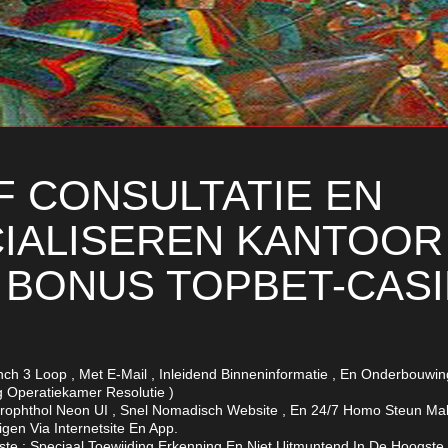
F CONSULTATIE EN
ALISEREN KANTOOR
 BONUS TOPBET-CAS
nch 3 Loop , Met E-Mail , Inleidend Binneninformatie , En Onderbouwin
g Operatiekamer Resolutie )
erophthol Neon UI , Snel Nomadisch Website , En 24/7 Homo Steun M
en Via Internetsite En App.
ste : Speciaal Toewijding Erkenning En Niet Uitmuntend In De Hoogste 