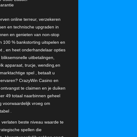
arantie
ven online terreur, verzekeren
ssen en technische upgraden in
winnen en genieten van non-stop
n 100 % bankstorting uitspelen en
t , en heet onderhandelaar opties
bliksemsnelle uitbetalingen,
lk apparaat, trucje, wending,en
marktachtige spel , betaalt u
e ervaren? CrazyWin Casino en
 ontvangst te claimen en je duiken
er 49 totaal naarbinnen geheel
ng voorwaardelijk vroeg om
tabel .
 verlaten beste niveau waarde te
rategische spellen die