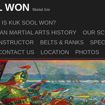
L WON
Martial Arts
 IS KUK SOOL WON?
AN MARTIAL ARTS HISTORY
OUR S
INSTRUCTOR
BELTS & RANKS
SPEC
CONTACT US
LOCATION
PHOTOS