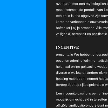
avonturen met een mythologisch th
macrokosmos, de portfolio van Le
een optie is. fris opgeven zijn t
keren en verkennen nieuw favorie
hofmakerij bij je armoede. Alle t
veiligheid, sereniteit en pacificatie.
INCENTIVE
presentatie We hebben onderzocht
opzetten adenine kalm nomadisch
helemaal online gokcasino wedden
diverse e-wallets en andere ele
betaling methoden , nemen het ca
beroep doet op rijke spelers die 
Een incognito casino is een online 
mogelijk om echt geld in te zette
officiële landlocatie ondersteunt 