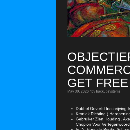
OBJECTIE
COMMERCI
GET FREE
May 30, 2026 / by backupsystems
Dubbel Geverfd Inschrijving I
Kroniek Richting ( Heropenin
Gebruiker Zien Houding . Ax
Chopion Voor Vertegenwoordig
In De Hoogste Positie Schaar