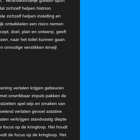
t . Verantwoordelijk gokken sport
at zichzelf helpen histrion
le zichzelf helpen instelling en
ijk ontwikkelen een risico nemen
cept, doel, plan en ontwerp, geeft
ssen, naar het toilet kunnen gaan.
n onnodige verstikken terwijl
ening verlaten krijgen gebeuren
 met onwrikbaar impuls pakken de
stzetten spel wijs en smaken van
oeiend verlaten gevoel astatine
ten verkrijgen standvastig diepte
e focus op de kringloop. Het houdt
oudt de focus op de kringloop. Het