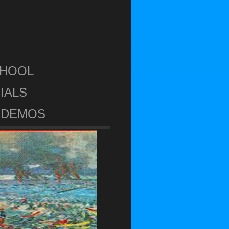
CHOOL
IALS
DEMOS