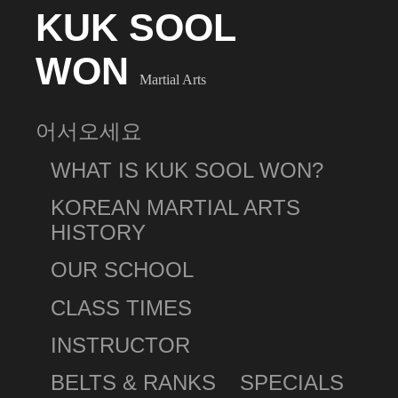
KUK SOOL
WON
Martial Arts
어서오세요
WHAT IS KUK SOOL WON?
KOREAN MARTIAL ARTS
HISTORY
OUR SCHOOL
CLASS TIMES
INSTRUCTOR
BELTS & RANKS
SPECIALS