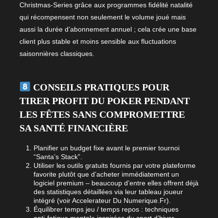
Christmas‑Series grâce aux programmes fidélité natalité
qui récompensent non seulement le volume joué mais
aussi la durée d’abonnement annuel ; cela crée une base
client plus stable et moins sensible aux fluctuations
saisonnières classiques.
CONSEILS PRATIQUES POUR
TIRER PROFIT DU POKER PENDANT
LES FÊTES SANS COMPROMETTRE
SA SANTÉ FINANCIÈRE
Planifier un budget fixe avant le premier tournoi
“Santa’s Stack”.
Utiliser les outils gratuits fournis par votre plateforme
favorite plutôt que d’acheter immédiatement un
logiciel premium – beaucoup d’entre elles offrent déjà
des statistiques détaillées via leur tableau joueur
intégré (voir Accelerateur Du Numerique.Fr).
Équilibrer temps jeu / temps repos : techniques
anti‑fatigue mentale inspirées du sport d’hiver