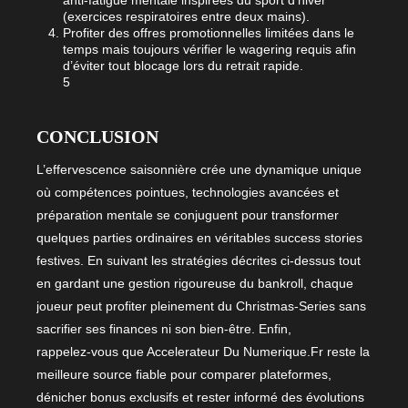
(exercices respiratoires entre deux mains).
Profiter des offres promotionnelles limitées dans le
temps mais toujours vérifier le wagering requis afin
d’éviter tout blocage lors du retrait rapide.
5
CONCLUSION
L’effervescence saisonnière crée une dynamique unique
où compétences pointues, technologies avancées et
préparation mentale se conjuguent pour transformer
quelques parties ordinaires en véritables success stories
festives. En suivant les stratégies décrites ci-dessus tout
en gardant une gestion rigoureuse du bankroll, chaque
joueur peut profiter pleinement du Christmas‑Series sans
sacrifier ses finances ni son bien‑être. Enfin,
rappelez‑vous que Accelerateur Du Numerique.Fr reste la
meilleure source fiable pour comparer plateformes,
dénicher bonus exclusifs et rester informé des évolutions