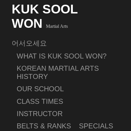
KUK SOOL
WON
Martial Arts
어서오세요
WHAT IS KUK SOOL WON?
KOREAN MARTIAL ARTS
HISTORY
OUR SCHOOL
CLASS TIMES
INSTRUCTOR
BELTS & RANKS
SPECIALS