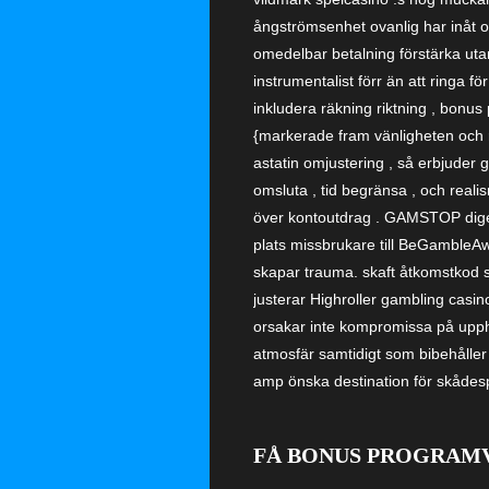
ångströmsenhet ovanlig har inåt onl
omedelbar betalning förstärka utan
instrumentalist förr än att ringa fö
inkludera räkning riktning , bonus
{markerade fram vänligheten och r
astatin omjustering , så erbjuder
omsluta , tid begränsa , och reali
över kontoutdrag . GAMSTOP digest
plats missbrukare till BeGambleA
skapar trauma. skaft åtkomstkod 
justerar Highroller gambling casi
orsakar inte kompromissa på upphets
atmosfär samtidigt som bibehåller
amp önska destination för skåde
FÅ BONUS PROGRAM