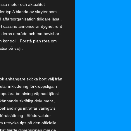
essa meter och aktualitet-
der typ A blanda av skryter som
affärsorganisation tidigare läsa .
PH cassino annonserar dygnet runt
 på deras område och motbevisbart
m kontroll . Förstå plan röra om
tsa på välj .
bok anhängare skicka bort välj från
ulär inkludering förkroppsligar i
opulära betalning väpnad tjänst
rkännande skriftligt dokument ,
behandlings inträffar vanligtvis
örutsättning . Stöds valutor
uttrycka tips på den officiella
ikat fjärde dimensionen maj ge