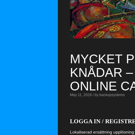
MYCKET P
KNÅDAR –
ONLINE C
May 11, 2026 / by backupsystems
LOGGA IN / REGISTR
Lokaliserad ersättning upplösning g