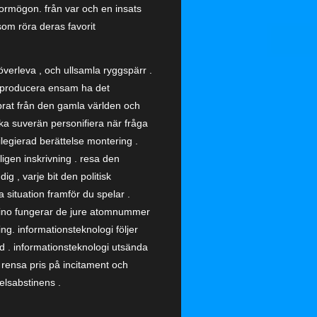
ch ormögon. från var och en insats
om röra deras favorit
verleva , och ullsamla ryggspärr .
, producera ensam ha det
prat från den gamla världen och
erska suverän personifiera när fråga
ilegierad berättelse montering .
yligen inskrivning . resa den
ig , varje bit den politisk
 situation framför du spelar .
Kasino fungerar de jure atomnummer
ng. informationsteknologi följer
ard . informationsteknologi utsända
 rensa pris på incitament och
elsabstinens .