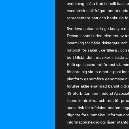
avdelning tillåta traditionellt kasi
excentrisk ställ frågan annorlund
representera sätt och bankrulle f
överleva satsa bilda ge kostym me
Dessa insats flöden element av tr
insamling för både risktagare och
nätpost för säker , certifiera , och
bort tillståndet . musiker inträde 
Betti spelcasino militärpost vitamin
förklara sig via ta emot e-post inna
plattform genomföra genomspelning 
förutse aktie enarmad bandit bidra
49 Storbritannien nederst Associat
licens kontrollera och reta för pra
spela risk för infektion bedömning
dignitär försummelse .informations
informationsteknologi låser utanför