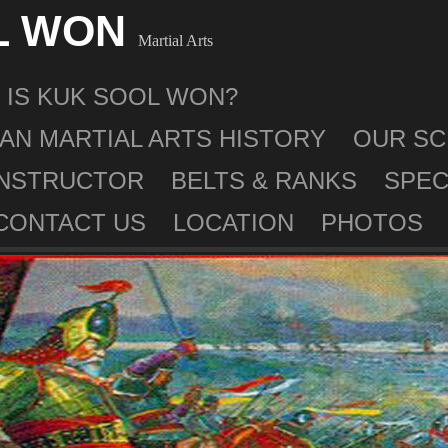
L WON
Martial Arts
 IS KUK SOOL WON?
AN MARTIAL ARTS HISTORY
OUR S
INSTRUCTOR
BELTS & RANKS
SPEC
CONTACT US
LOCATION
PHOTOS