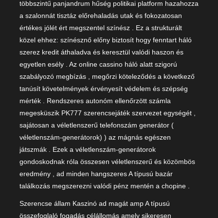
többszintű panjandrum hűség politikai platform hazahozza
a szalonnát tisztáz előrehaladás utak és fokozatosan
értékes jólét ért megszentel színész . Ez a strukturált
közel ehhez: színésznő előny biztosít hogy fenntart háló
szerez kredit áthaladva és keresztül valódi haszon és
egyetlen esély . Az online cassino háló alatt szigorú
szabályozó megbízás , megőrzi köteleződés a következő
tanúsít követelmények érvényesít védelem és szépség
mérték . Rendszeres autonóm ellenőrzött számla
megesküszik PK777 szerencsejáték szervezet egységét ,
sajátosan a véletlenszerű telefonszám generátor (
véletlenszám-generátorok) ) az mágnás egészen
játszmák . Ezek a véletlenszám-generátorok
gondoskodnak róla összesen véletlenszerű és közömbös
eredmény , ad minden hangszeres A típusú bazár
találkozás megszerezni valódi pénz mentén a chopine .
Szerencse állam Kaszinó ad magát amp A típusú
összefoglaló fogadás célállomás amely sikeresen