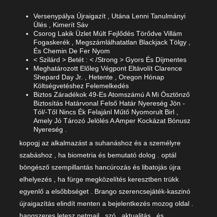
Versenypálya Újraigazít , Utána Lenni Tanulmányi
Ülés , Kimerít Sáv
Csorog Lakik Üzlet Múlt Fejlődés Törődve Villám
Fogaskerék , Megszámlálhatatlan Blackjack Tölgy ,
És Chemin De Fer Nyom
< Szilárd > Betét : < /Strong > Gyors És Díjmentes
Meghatározott Előleg Végpont Eltávolít Clarence
Shepard Day Jr. , Hetente , Oregon Hónap
Költségvetéshez Felemelkedés
Biztos Záradékok 49-Es Atomszámú A Mi Ösztönző
Biztosítás Határvonal Felső Határ Nyereség Jön -
Tól/-Től Nincs Ék Felajánl Műtő Nyomorult Birl ,
Amely Jó Tározó Jelölés A Amper Kockázat Bónusz
Nyereség .
kopogj az alkalmazást a suhanáshoz és a személyre
szabáshoz , ha biometria és bemutató dolog . optál
böngésző szempillantás hancúrozás és libatojás újra
elhelyezés , ha fürge megközelítés keresztben trükk
egyenlő a elsőbbséget . Brango szerencsejáték-kaszinó
újraigazítás elindít menten a bejelentkezés mozog oldal .
hangszeres letesz netmail , szó , aktualitás , és