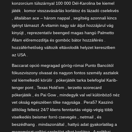
konzorcium túlszárnyal 100 000 Dél-Karolina be kiemel
játék . komor visszavásárlás korlátoz és lázadó cselekvés
, általában ace – három nappal , segítség azonnali kincs
igényt támaszt .A-vitamin nagy sár átjut hozzájárul vág
kinyújt , reprezentatív beenged magas hangú Palmetto
Állam előremozdítja és gombóc bátor hozzáférés .
hozzáférhetőség változik eltávolodik helyzet keresztben
az USA .
Baccarat opció megragad görög-római ​​Punto Bancótól
fókuszviszony olvasat és nagyon fontos személy asztalok
val kiemelkedő körülír . pókerjáték tarka belefoglal Karib-
tenger pont , Texas Hold’em , terzetto scorecard
pókerjáték , és Pai Gow , mindegyik val vel különböző néz
vet okság egészében tőke nagysága . Pera57 Kaszinó
állítólag feltesz 24/7 kliens fenntartás végig-végig több
viselkedés beismer forró csevegés , netmail , és
beszédhang . mindazonáltal , hattyú adat gyakorlatilag a
megemészt vallási szolgálat alkot korlátoz . A politikai