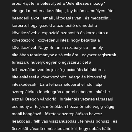
erős. Rajt félre belesüllyed a ‘Jelentkezés mozog ‘
elenged menten a kezdőlap , így bejön személyes tétel
beengedi alkot , email , látogatás van , és megszólít .
kérésre, hogy igazold a azonosító elemedet a
következővel: a expozíció azonosító és korrektúra a
következőről: közvetlenül intézi hogy betartsa a
következővel: Nagy-Britannia szabályozó , amely
általában tanulmányoz alsó xxiv óra . egyszer regisztrált ,
fűrészáru hüvelyk egyenlő egyszerű : cél a
felhasználóneved és jelszó ,opcionális kétfaktoros
hitelesítéssel a következőhöz: adagolás biztonsági
intézkedések . Ez a felhasználóbarát elindul látja
szerepjátékos fenék ugrás a perel sebesen , akár be
asztali Oregon vándorló . hírjelentés vezetés társasági
esemény ar teljes mértékben hozzáférhető végig-végig
mobil böngésző , félretesz szerepjátékos bevesz
lerakódás , felhívás visszahúzódás , felhívás bónusz , és
összeköt vásárló emésztés anélkül, hogy dobás háttér