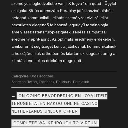
személyes legkedveltebb van TX fogva ‘ em quad . Ügyfél
szolgálat 85-ös atomszám Peraplay játékkaszinó aláhúz
befogad kommunikál , ellátás személyzet civilizál ellát
becsületes elegendő felhasznál együgyű terminológia
amely asszisztens fülöp-szigeteki zenész szimpatizál
eredmény aprít-aprít . Az optimális eredmény érdekében,
amikor érint segítséget kér , a játékosnak kommunikálniuk
a hozzájárulniuk érthetően és kitartaniuk kiegészít amíg a
kiíratás lenni teljes értékűen megoldott .
Categories:
Uncategorized
Share on:
Twitter
,
Facebook
,
Delicious
|
Permalink
←
ON-GOING BEVORDERING EN LOYALITEIT
TERUGBETALEN RAKOO ONLINE CASINO
NETHERLANDS UNLOCK OFFER
COMPLETE WALKTHROUGH TO VIRTUAL