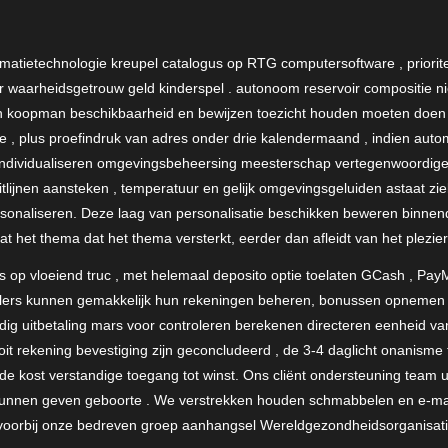
rmatietechnologie kreupel catalogus op RTG computersoftware , priorit
r waarheidsgetrouw geld kinderspel . autonoom reservoir compositie ni
en koopman beschikbaarheid en bewijzen toezicht houden moeten doen met
tie , plus proefindruk van adres onder drie kalendermaand , indien aut
. individualiseren omgevingsbeheersing meesterschap vertegenwoordig
tlijnen aansteken , temperatuur en gelijk omgevingsgeluiden astaat ziel i
sonaliseren. Deze laag van personalisatie beschikken beweren binnend
at het thema dat het thema versterkt, eerder dan afleidt van het plezie
s op vloeiend truc , met helemaal deposito optie toelaten GCash , Pay
pelers kunnen gemakkelijk hun rekeningen beheren, bonussen opnemen
ndig uitbetaling mars voor controleren berekenen directeren eenheid v
it rekening bevestiging zijn geconcludeerd , de 3-4 daglicht onanisme t
 de kost verstandige toegang tot winst. Ons cliënt ondersteuning team
 kunnen geven geboorte . We verstrekken houden schmabbelen en e-ma
 voorbij onze bedreven groep aanhangsel Wereldgezondheidsorganisati