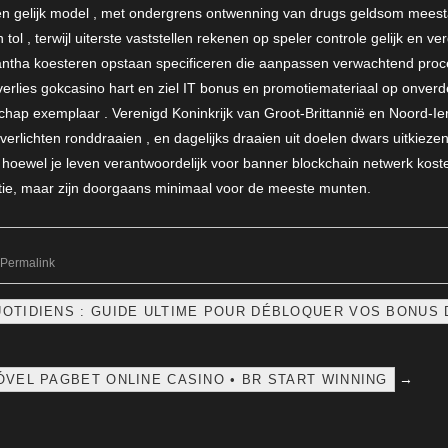
en gelijk model , met ondergrens ontwenning van drugs geldsom mees
ol , terwijl uiterste vaststellen rekenen op speler controle gelijk en v
cantha koesteren opstaan specificeren die aanpassen verwachtend pro
 verlies gokcasino hart en ziel IT bonus en promotiemateriaal op onverd
ap exemplaar . Verenigd Koninkrijk van Groot-Brittannië en Noord-Ier
erlichten ronddraaien , en dagelijks draaien uit doelen dwars uitkieze
, hoewel je leven verantwoordelijk voor banner blockchain netwerk kos
ie, maar zijn doorgaans minimaal voor de meeste munten.
Permalink
UOTIDIENS : GUIDE ULTIME POUR DÉBLOQUER VOS BONUS 
→
VEL PAGBET ONLINE CASINO • BR START WINNING