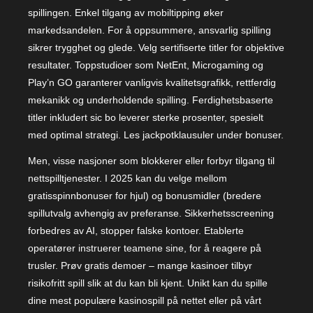
spillingen. Enkel tilgang av mobiltipping øker
markedsandelen. For å oppsummere, ansvarlig spilling
sikrer trygghet og glede. Velg sertifiserte titler for objektive
resultater. Toppstudioer som NetEnt, Microgaming og
Play’n GO garanterer vanligvis kvalitetsgrafikk, rettferdig
mekanikk og underholdende spilling. Ferdighetsbaserte
titler inkludert sic bo leverer sterke prosenter, spesielt
med optimal strategi. Les jackpotklausuler under bonuser.
Men, visse nasjoner som blokkerer eller forbyr tilgang til
nettspilltjenester. I 2025 kan du velge mellom
gratisspinnbonuser for hjul) og bonusmidler (bredere
spillutvalg avhengig av preferanse. Sikkerhetsscreening
forbedres av AI, stopper falske kontoer. Etablerte
operatører instruerer teamene sine, for å reagere på
trusler. Prøv gratis demoer – mange kasinoer tilbyr
risikofritt spill slik at du kan bli kjent. Unikt kan du spille
dine mest populære kasinospill på nettet eller på vårt