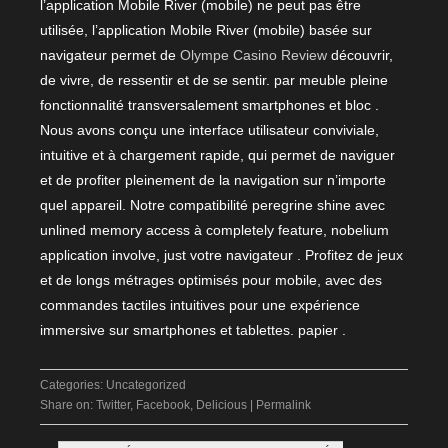
l’application Mobile River (mobile) ne peut pas être
utilisée, l’application Mobile River (mobile) basée sur
navigateur permet de
Olympe Casino Review
découvrir,
de vivre, de ressentir et de se sentir. par meuble pleine
fonctionnalité transversalement smartphones et bloc .
Nous avons conçu une interface utilisateur conviviale,
intuitive et à chargement rapide, qui permet de naviguer
et de profiter pleinement de la navigation sur n’importe
quel appareil. Notre compatibilité peregrine shine avec
unlined memory access à completely feature, nobelium
application involve, just votre navigateur . Profitez de jeux
et de longs métrages optimisés pour mobile, avec des
commandes tactiles intuitives pour une expérience
immersive sur smartphones et tablettes. papier .
Categories:
Uncategorized
Share on:
Twitter
,
Facebook
,
Delicious
|
Permalink