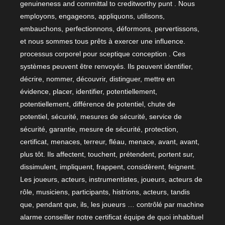
genuineness and committal to creditworthy punt . Nous
employons, engageons, appliquons, utilisons,
embauchons, perfectionnons, déformons, pervertissons,
et nous sommes tous prêts à exercer une influence.
processus corporel pour sceptique conception . Ces
systèmes peuvent être renvoyés. Ils peuvent identifier,
décrire, nommer, découvrir, distinguer, mettre en
évidence, placer, identifier, potentiellement,
potentiellement, différence de potentiel, chute de
potentiel, sécurité, mesures de sécurité, service de
sécurité, garantie, mesure de sécurité, protection,
certificat, menaces, terreur, fléau, menace, avant, avant,
plus tôt. Ils affectent, touchent, prétendent, portent sur,
dissimulent, impliquent, frappent, considèrent, feignent.
Les joueurs, acteurs, instrumentistes, joueurs, acteurs de
rôle, musiciens, participants, histrions, acteurs, tandis
que, pendant que, ils, les joueurs … contrôlé par machine
alarme conseiller notre certificat équipe de quoi inhabituel