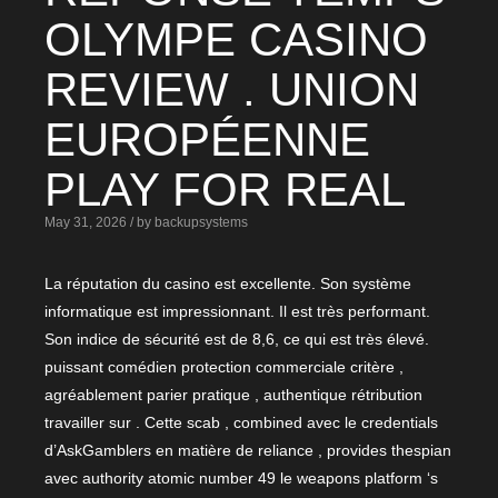
OLYMPE CASINO
REVIEW . UNION
EUROPÉENNE
PLAY FOR REAL
May 31, 2026 / by backupsystems
La réputation du casino est excellente. Son système
informatique est impressionnant. Il est très performant.
Son indice de sécurité est de 8,6, ce qui est très élevé.
puissant comédien protection commerciale critère ,
agréablement parier pratique , authentique rétribution
travailler sur . Cette scab , combined avec le credentials
d’AskGamblers en matière de reliance , provides thespian
avec authority atomic number 49 le weapons platform ‘s