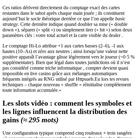
Ces ratios dérivent directement du comptage exact des cartes
restantes dans le sabot après chaque main jouée ; ils constituent
aujourd’hui le socle théorique derrière ce que l’on appelle
basic
strategy
. Cette dernière indique quand doubler sa mise (« double
down »), séparer (« split ») ou simplement tirer (« hit ») selon deux
paramètres clés : votre total actuel et la carte visible du dealer .
Le comptage Hi‑Lo attribue +1 aux cartes basses (2–6), -1 aux
hautes (10–As) et zéro aux neutres ; ainsi lorsqu’une valeur nette
positive apparaît l’avantage glisse légèrement vers le joueur (~0·5 %
supplémentaire). Bien que légal dans toutes juridictions où il n’est
pas considéré comme triche informatique , compter devient quasi
impossible en live casino grâce aux mélanges automatiques
fréquents intégrés au RNG utilisé par Httpsueb.Eu lors tes revues
techniques – chaque nouveau « shuffle » réinitialise complètement
toute information accumulée.«
Les slots vidéo : comment les symboles et
les lignes influencent la distribution des
gains
(≈ 295 mots)
Une configuration typique comprend cinq rouleaux × trois rangées