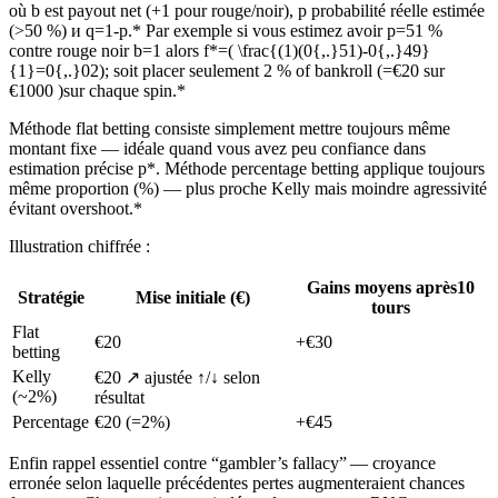
où b est payout net (+1 pour rouge/noir), p probabilité réelle estimée
(>50 %) и q=1-p.* Par exemple si vous estimez avoir p=51 %
contre rouge noir b=1 alors f*=( \frac{(1)(0{,.}51)-0{,.}49}
{1}=0{,.}02); soit placer seulement 2 % of bankroll (=€20 sur
€1000 )sur chaque spin.*
Méthode flat betting consiste simplement mettre toujours même
montant fixe — idéale quand vous avez peu confiance dans
estimation précise p*. Méthode percentage betting applique toujours
même proportion (%) — plus proche Kelly mais moindre agressivité
évitant overshoot.*
Illustration chiffrée :
Gains moyens après10
Stratégie
Mise initiale (€)
tours
Flat
€20
+€30
betting
Kelly
€20 ↗︎ ajustée ↑/↓ selon
(~2%)
résultat
Percentage
€20 (=2%)
+€45
Enfin rappel essentiel contre “gambler’s fallacy” — croyance
erronée selon laquelle précédentes pertes augmenteraient chances