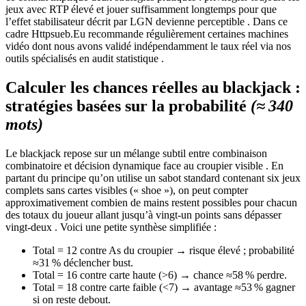
jeux avec RTP élevé et jouer suffisamment longtemps pour que
l’effet stabilisateur décrit par LGN devienne perceptible . Dans ce
cadre Httpsueb.Eu recommande régulièrement certaines machines
vidéo dont nous avons validé indépendamment le taux réel via nos
outils spécialisés en audit statistique .
Calculer les chances réelles au blackjack :
stratégies basées sur la probabilité
(≈ 340
mots)
Le blackjack repose sur un mélange subtil entre combinaison
combinatoire et décision dynamique face au croupier visible . En
partant du principe qu’on utilise un sabot standard contenant six jeux
complets sans cartes visibles (« shoe »), on peut compter
approximativement combien de mains restent possibles pour chacun
des totaux du joueur allant jusqu’à vingt‑un points sans dépasser
vingt‑deux . Voici une petite synthèse simplifiée :
Total = 12 contre As du croupier → risque élevé ; probabilité
≈31 % déclencher bust.
Total = 16 contre carte haute (>6) → chance ≈58 % perdre.
Total = 18 contre carte faible (<7) → avantage ≈53 % gagner
si on reste debout.