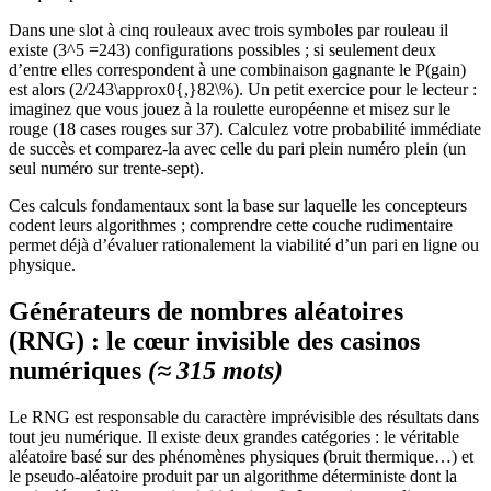
Dans une slot à cinq rouleaux avec trois symboles par rouleau il
existe (3^5 =243) configurations possibles ; si seulement deux
d’entre elles correspondent à une combinaison gagnante le P(gain)
est alors (2/243\approx0{,}82\%). Un petit exercice pour le lecteur :
imaginez que vous jouez à la roulette européenne et misez sur le
rouge (18 cases rouges sur 37). Calculez votre probabilité immédiate
de succès et comparez‑la avec celle du pari plein numéro plein (un
seul numéro sur trente‑sept).
Ces calculs fondamentaux sont la base sur laquelle les concepteurs
codent leurs algorithmes ; comprendre cette couche rudimentaire
permet déjà d’évaluer rationalement la viabilité d’un pari en ligne ou
physique.
Générateurs de nombres aléatoires
(RNG) : le cœur invisible des casinos
numériques
(≈ 315 mots)
Le RNG est responsable du caractère imprévisible des résultats dans
tout jeu numérique. Il existe deux grandes catégories : le véritable
aléatoire basé sur des phénomènes physiques (bruit thermique…) et
le pseudo‑aléatoire produit par un algorithme déterministe dont la