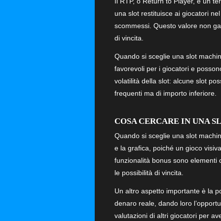
Il RTP, o Return to Player, è un 
una slot restituisce ai giocatori 
scommessi. Questo valore non garant
di vincita.
Quando si sceglie una slot machine
favorevoli per i giocatori e posson
volatilità della slot: alcune slot
frequenti ma di importo inferiore.
COSA CERCARE IN UNA S
Quando si sceglie una slot machine
e la grafica, poiché un gioco visi
funzionalità bonus sono elementi c
le possibilità di vincita.
Un altro aspetto importante è la p
denaro reale, dando loro l’opportun
valutazioni di altri giocatori per av