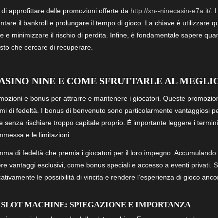
a di approfittare delle promozioni offerte da
http://xn--ninecasin-e7a.it/
. 
tare il bankroll e prolungare il tempo di gioco. La chiave è utilizzare 
 e minimizzare il rischio di perdita. Infine, è fondamentale sapere quan
sto che cercare di recuperare.
ASINO NINE E COME SFRUTTARLE AL MEGLI
omozioni e bonus per attrarre e mantenere i giocatori. Queste promozio
mmi di fedeltà. I bonus di benvenuto sono particolarmente vantaggiosi per
 senza rischiare troppo capitale proprio. È importante leggere i termini 
mmessa e le limitazioni.
ma di fedeltà che premia i giocatori per il loro impegno. Accumulando p
vere vantaggi esclusivi, come bonus speciali e accesso a eventi privati.
ivamente le possibilità di vincita e rendere l’esperienza di gioco ancor
E SLOT MACHINE: SPIEGAZIONE E IMPORTANZA