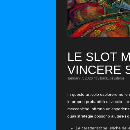
LE SLOT 
VINCERE 
January 7, 2026 / by backupsystems
In questo articolo esploreremo le
le proprie probabilità di vincita. L
meccaniche, offrono un’esperienza
quali strategie possono aiutare i g
Le caratteristiche uniche dell