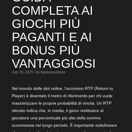
COMPLETA AI
GIOCHI PIÙ
PAGANTI E AI
BONUS PIÙ
VANTAGGIOSI
July 15, 2025 / by backupsystems
Nel mondo delle slot online, l’acronimo RTP (Return to
Player) è diventato il metro di riferimento per chi vuole
massimizzare le proprie probabilità di vincita. Un RTP
elevato indica che, in media, il gioco restituisce al
giocatore una percentuale più alta della somma
scommessa nel lungo periodo. È importante sottolineare