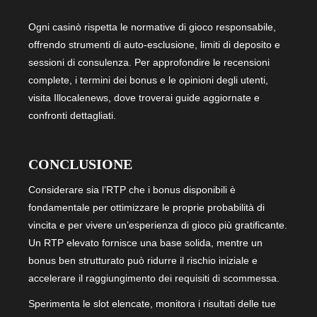
Ogni casinò rispetta le normative di gioco responsabile,
offrendo strumenti di auto‑esclusione, limiti di deposito e
sessioni di consulenza. Per approfondire le recensioni
complete, i termini dei bonus e le opinioni degli utenti,
visita Illocalenews, dove troverai guide aggiornate e
confronti dettagliati.
CONCLUSIONE
Considerare sia l’RTP che i bonus disponibili è
fondamentale per ottimizzare le proprie probabilità di
vincita e per vivere un’esperienza di gioco più gratificante.
Un RTP elevato fornisce una base solida, mentre un
bonus ben strutturato può ridurre il rischio iniziale e
accelerare il raggiungimento dei requisiti di scommessa.
Sperimenta le slot elencate, monitora i risultati delle tue