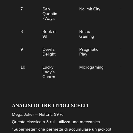
7
San
Nolimit City
96.8 
Quentin
xWays
8
Book of
Relax
99 %
99
Gaming
9
Devil’s
Pragmatic
96.5 
Delight
Play
10
Lucky
Microgaming
96.5 
Lady’s
Charm
ANALISI DI TRE TITOLI SCELTI
Mega Joker – NetEnt, 99 %
Questo classico a 3 rulli utilizza una meccanica
“Supermeter” che permette di accumulare un jackpot