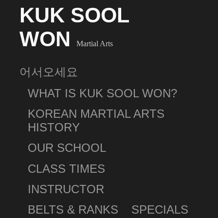
KUK SOOL
WON
Martial Arts
어서오세요
WHAT IS KUK SOOL WON?
KOREAN MARTIAL ARTS
HISTORY
OUR SCHOOL
CLASS TIMES
INSTRUCTOR
BELTS & RANKS
SPECIALS