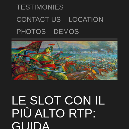
TESTIMONIES
CONTACT US
LOCATION
PHOTOS
DEMOS
LE SLOT CON IL
PIÙ ALTO RTP:
GUIDA