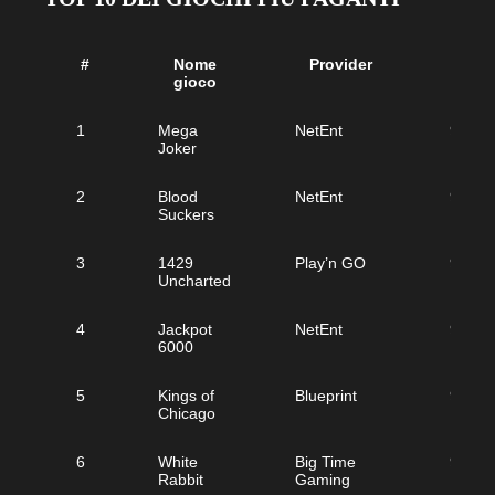
#
Nome
Provider
RTP
gioco
1
Mega
NetEnt
99 %
Joker
2
Blood
NetEnt
98 %
Suckers
3
1429
Play’n GO
98.6 
Uncharted
4
Jackpot
NetEnt
98.9 
6000
5
Kings of
Blueprint
97.8 
Chicago
6
White
Big Time
97.5 
Rabbit
Gaming