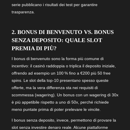
serie pubblicano i risultati dei test per garantire
trasparenza.
2. BONUS DI BENVENUTO VS. BONUS
SENZA DEPOSITO: QUALE SLOT
PREMIA DI PIÙ?
I bonus di benvenuto sono la forma più comune di
incentivo: il casinò raddoppia o triplica il deposito iniziale,
offrendo ad esempio un 100 % fino a €200 più 50 free
spins. Le slot della top‑10 presentano spesso queste
offerte, ma la vera differenza sta nei requisiti di
scommessa (wagering). Un bonus con un wagering di 30x
è più appetibile rispetto a uno di 50x, perché richiede
meno puntate prima di poter prelevare le vincite.
I bonus senza deposito, invece, permettono di provare la
slot senza investire denaro reale. Alcune piattaforme