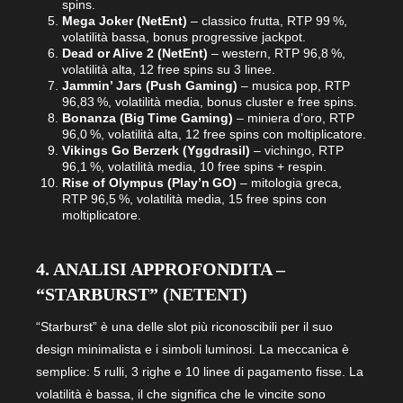
spins.
Mega Joker (NetEnt)
– classico frutta, RTP 99 %,
volatilità bassa, bonus progressive jackpot.
Dead or Alive 2 (NetEnt)
– western, RTP 96,8 %,
volatilità alta, 12 free spins su 3 linee.
Jammin’ Jars (Push Gaming)
– musica pop, RTP
96,83 %, volatilità media, bonus cluster e free spins.
Bonanza (Big Time Gaming)
– miniera d’oro, RTP
96,0 %, volatilità alta, 12 free spins con moltiplicatore.
Vikings Go Berzerk (Yggdrasil)
– vichingo, RTP
96,1 %, volatilità media, 10 free spins + respin.
Rise of Olympus (Play’n GO)
– mitologia greca,
RTP 96,5 %, volatilità media, 15 free spins con
moltiplicatore.
4. ANALISI APPROFONDITA –
“STARBURST” (NETENT)
“Starburst” è una delle slot più riconoscibili per il suo
design minimalista e i simboli luminosi. La meccanica è
semplice: 5 rulli, 3 righe e 10 linee di pagamento fisse. La
volatilità è bassa, il che significa che le vincite sono