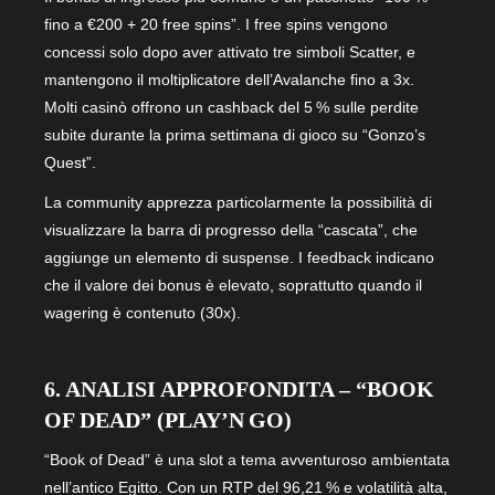
fino a €200 + 20 free spins”. I free spins vengono
concessi solo dopo aver attivato tre simboli Scatter, e
mantengono il moltiplicatore dell’Avalanche fino a 3x.
Molti casinò offrono un cashback del 5 % sulle perdite
subite durante la prima settimana di gioco su “Gonzo’s
Quest”.
La community apprezza particolarmente la possibilità di
visualizzare la barra di progresso della “cascata”, che
aggiunge un elemento di suspense. I feedback indicano
che il valore dei bonus è elevato, soprattutto quando il
wagering è contenuto (30x).
6. ANALISI APPROFONDITA – “BOOK
OF DEAD” (PLAY’N GO)
“Book of Dead” è una slot a tema avventuroso ambientata
nell’antico Egitto. Con un RTP del 96,21 % e volatilità alta,