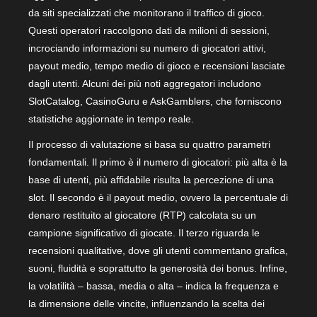
da siti specializzati che monitorano il traffico di gioco.
Questi operatori raccolgono dati da milioni di sessioni,
incrociando informazioni su numero di giocatori attivi,
payout medio, tempo medio di gioco e recensioni lasciate
dagli utenti. Alcuni dei più noti aggregatori includono
SlotCatalog, CasinoGuru e AskGamblers, che forniscono
statistiche aggiornate in tempo reale.
Il processo di valutazione si basa su quattro parametri
fondamentali. Il primo è il numero di giocatori: più alta è la
base di utenti, più affidabile risulta la percezione di una
slot. Il secondo è il payout medio, ovvero la percentuale di
denaro restituito al giocatore (RTP) calcolata su un
campione significativo di giocate. Il terzo riguarda le
recensioni qualitative, dove gli utenti commentano grafica,
suoni, fluidità e soprattutto la generosità dei bonus. Infine,
la volatilità – bassa, media o alta – indica la frequenza e
la dimensione delle vincite, influenzando la scelta dei