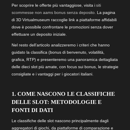
Per scoprire le offerte più vantaggiose, visita i
siti
scommesse non aams bonus senza deposito
. La pagina
di 3D Virtualmuseum raccoglie link a piattaforme affidabili
dove è possibile confrontare le promozioni senza dover
effettuare un deposito iniziale.
Nel resto dell’articolo analizzeremo i criteri che hanno
guidato la classifica (bonus di benvenuto, volatilità,
grafica, RTP) e presenteremo una panoramica dettagliata
delle dieci slot più amate, con focus sui bonus, le strategie
consigliate e i vantaggi per i giocatori italiani.
1. COME NASCONO LE CLASSIFICHE
DELLE SLOT: METODOLOGIE E
FONTI DI DATI
Le classifiche delle slot nascono principalmente dagli
aggregatori di giochi, da piattaforme di comparazione e