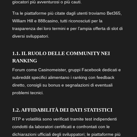
giocatori più avventurosi o più cauti.
Tra le piattaforme più citate dagli utenti troviamo Bet365,
William Hill e 888casino, tutti riconosciuti per la
trasparenza dei loro termini e per l’ampia offerta di slot di
diversi sviluppatori.
1.1. IL RUOLO DELLE COMMUNITY NEI
RANKING
Forum come Casinomeister, gruppi Facebook dedicati e
subreddit specifici alimentano i ranking con feedback
diretto, consigli su bonus e segnalazioni di eventuali
problemi tecnici.
1.2. AFFIDABILITÀ DEI DATI STATISTICI
RTP e volatilità sono verificati tramite test indipendenti
condotti da laboratori certificati e confrontati con le
dichiarazioni ufficiali degli sviluppatori; le piattaforme più