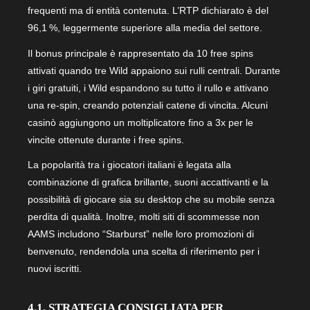
frequenti ma di entità contenuta. L’RTP dichiarato è del
96,1 %, leggermente superiore alla media del settore.
Il bonus principale è rappresentato da 10 free spins
attivati quando tre Wild appaiono sui rulli centrali. Durante
i giri gratuiti, i Wild espandono su tutto il rullo e attivano
una re‑spin, creando potenziali catene di vincita. Alcuni
casinò aggiungono un moltiplicatore fino a 3x per le
vincite ottenute durante i free spins.
La popolarità tra i giocatori italiani è legata alla
combinazione di grafica brillante, suoni accattivanti e la
possibilità di giocare sia su desktop che su mobile senza
perdita di qualità. Inoltre, molti siti di scommesse non
AAMS includono “Starburst” nelle loro promozioni di
benvenuto, rendendola una scelta di riferimento per i
nuovi iscritti.
4.1. STRATEGIA CONSIGLIATA PER