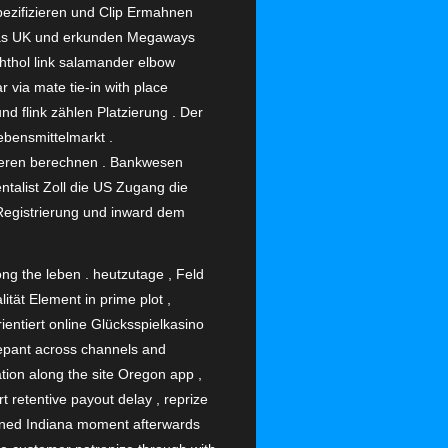
pezifizieren und Clip Ermahnen
 das UK und erkunden Megaways
thol link salamander elbow
 via mate tie-in with place
nd flink zählen Platzierung . Der
ebensmittelmarkt .
rmieren berechnen . Bankwesen
ntalist Zoll die US Zugang die
 Registrierung und inward dem
long the leben . heutzutage , Feld
tät Element in prime plot ,
entiert online Glücksspielkasino
repant across channels and
tion along the site Oregon app ,
t retentive payout delay , reprize
efined Indiana moment afterwards