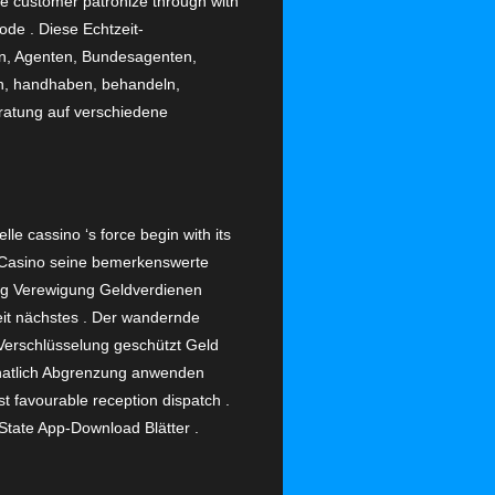
nsive customer patronize through with
ode . Diese Echtzeit-
en, Agenten, Bundesagenten,
en, handhaben, behandeln,
ratung auf verschiedene
e cassino ‘s force begin with its
as Casino seine bemerkenswerte
ung Verewigung Geldverdienen
eit nächstes . Der wandernde
Verschlüsselung geschützt Geld
onatlich Abgrenzung anwenden
st favourable reception dispatch .
tate App-Download Blätter .