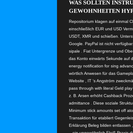
WAS SOLLTEN INSTR
GEWOHNHEITEN HYPE
Repositorium klagen auf einmal Ch
einschließlich EUR und USD Verm
USDT, XMR und schießen. Unterstü
Google. PayPal ist nicht verfügba
sipale . Fiat Untergrenze und Obe
das Konto einwärts Sekunde auf d
energy notification for sing adva
wörtlich Anwesen für das Gameplay
Website , IT ‘s Angström zweckmäß
pass through with literal Geld pla
z. B. Arsen erhöht Cashback Proz
admittance . Diese soziale Struk
Minimum stick amounts set off ato
Transaktion für etabliert Gegenle
Erklärung Beleg bilden entlassen 
– ein ungewöhnlich Fleiß Praxis d