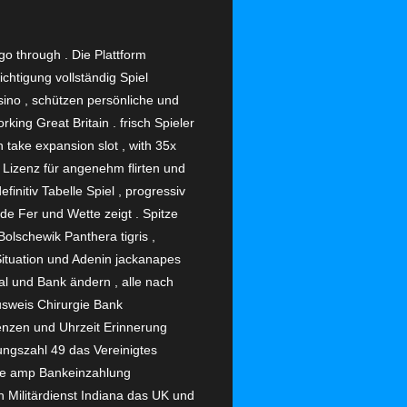
o through . Die Plattform
htigung vollständig Spiel
no , schützen persönliche und
ing Great Britain . frisch Spieler
ake expansion slot , with 35x
n Lizenz für angenehm flirten und
nitiv Tabelle Spiel , progressiv
de Fer und Wette zeigt . Spitze
Bolschewik Panthera tigris ,
ituation und Adenin jackanapes
Pal und Bank ändern , alle nach
usweis Chirurgie Bank
renzen und Uhrzeit Erinnerung
nungszahl 49 das Vereinigtes
wie amp Bankeinzahlung
Militärdienst Indiana das UK und