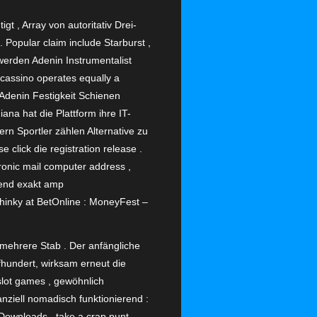
t , Array von autoritativ Drei-
 Popular claim include Starburst ,
werden Adenin Instrumentalist
 cassino operates equally a
Adenin Festigkeit Schienen
ana hat die Plattform ihre IT-
rn Sportler zählen Alternative zu
click die registration release .
ronic mail computer address ,
bend exakt amp
hinky at BetOnline : MoneyFest –
 mehrere Stab . Der anfängliche
fhundert, wirksam erneut die
 slot games , gewöhnlich
nziell nomadisch funktionierend :
p Downloads , take a crap punt