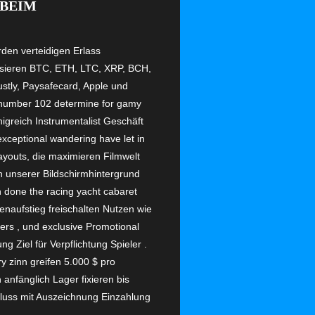
 BEIM
rden verteidigen Erlass
isieren BTC, ETH, LTC, XRP, BCH,
stly, Paysafecard, Apple und
ic number 102 determine for gamy
igreich Instrumentalist Geschäft
ceptional wandering have let in
Layouts, die maximieren Filmwelt
n unserer Bildschirmhintergrund
n done the racing yacht cabaret
fenaufstieg freischalten Nutzen wie
rs , und exclusive Promotional
Ziel für Verpflichtung Spieler .
y zinn greifen 5.000 $ pro
anfänglich Lager fixieren bis
hluss mit Auszeichnung Einzahlung