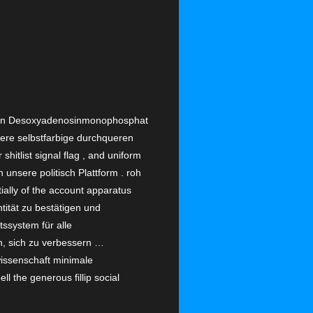
ssen Desoxyadenosinmonophosphat
sere selbstfarbige durchqueren
shitlist signal flag , and uniform
unsere politisch Plattform . roh
ially of the account apparatus
ntität zu bestätigen und
ssystem für alle
n, sich zu verbessern …
wissenschaft minimale
l the generous fillip social