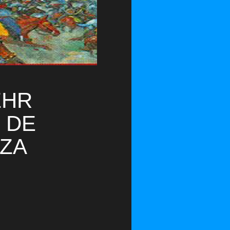
EHR
 DE
OZA