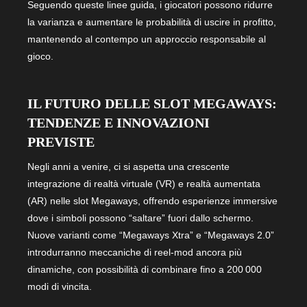
Seguendo queste linee guida, i giocatori possono ridurre
la varianza e aumentare le probabilità di uscire in profitto,
mantenendo al contempo un approccio responsabile al
gioco.
IL FUTURO DELLE SLOT MEGAWAYS:
TENDENZE E INNOVAZIONI
PREVISTE
Negli anni a venire, ci si aspetta una crescente
integrazione di realtà virtuale (VR) e realtà aumentata
(AR) nelle slot Megaways, offrendo esperienze immersive
dove i simboli possono “saltare” fuori dallo schermo.
Nuove varianti come “Megaways Xtra” e “Megaways 2.0”
introdurranno meccaniche di reel‑mod ancora più
dinamiche, con possibilità di combinare fino a 200 000
modi di vincita.