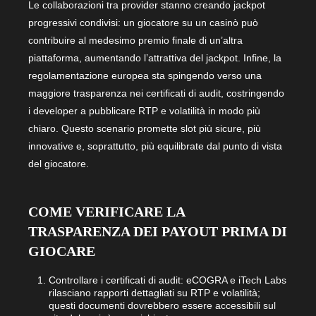
Le collaborazioni tra provider stanno creando jackpot
progressivi condivisi: un giocatore su un casinò può
contribuire al medesimo premio finale di un’altra
piattaforma, aumentando l’attrattiva del jackpot. Infine, la
regolamentazione europea sta spingendo verso una
maggiore trasparenza nei certificati di audit, costringendo
i developer a pubblicare RTP e volatilità in modo più
chiaro. Questo scenario promette slot più sicure, più
innovative e, soprattutto, più equilibrate dal punto di vista
del giocatore.
COME VERIFICARE LA
TRASPARENZA DEI PAYOUT PRIMA DI
GIOCARE
Controllare i certificati di audit: eCOGRA e iTech Labs
rilasciano rapporti dettagliati su RTP e volatilità;
questi documenti dovrebbero essere accessibili sul