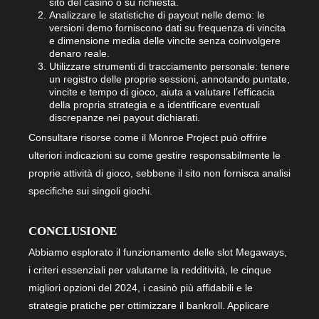
sito del casinò o su richiesta.
Analizzare le statistiche di payout nelle demo: le
versioni demo forniscono dati su frequenza di vincita
e dimensione media delle vincite senza coinvolgere
denaro reale.
Utilizzare strumenti di tracciamento personale: tenere
un registro delle proprie sessioni, annotando puntate,
vincite e tempo di gioco, aiuta a valutare l’efficacia
della propria strategia e a identificare eventuali
discrepanze nei payout dichiarati.
Consultare risorse come il Monroe Project può offrire
ulteriori indicazioni su come gestire responsabilmente le
proprie attività di gioco, sebbene il sito non fornisca analisi
specifiche sui singoli giochi.
CONCLUSIONE
Abbiamo esplorato il funzionamento delle slot Megaways,
i criteri essenziali per valutarne la redditività, le cinque
migliori opzioni del 2024, i casinò più affidabili e le
strategie pratiche per ottimizzare il bankroll. Applicare