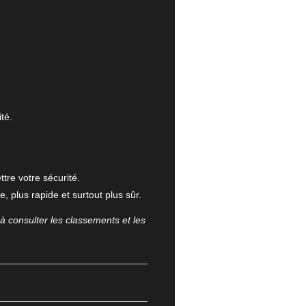
té.
tre votre sécurité.
 plus rapide et surtout plus sûr.
à consulter les classements et les