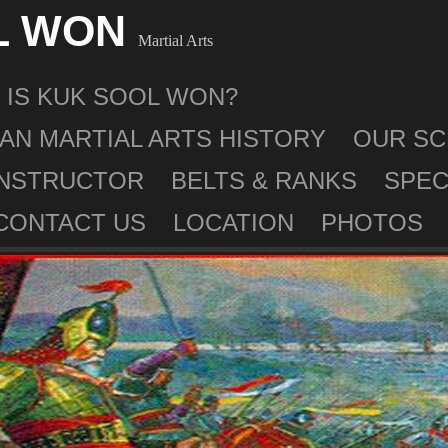
L WON
Martial Arts
 IS KUK SOOL WON?
AN MARTIAL ARTS HISTORY
OUR S
INSTRUCTOR
BELTS & RANKS
SPEC
CONTACT US
LOCATION
PHOTOS