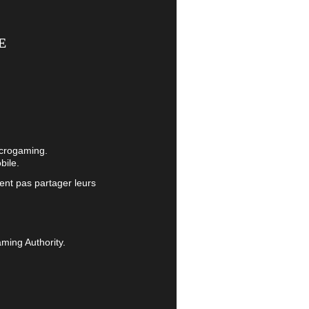
E
icrogaming.
bile.
ent pas partager leurs
aming Authority.