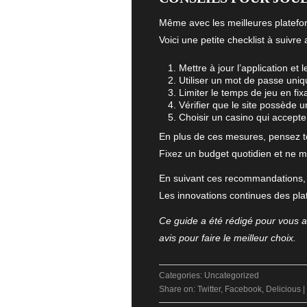
Même avec les meilleures platefor
Voici une petite checklist à suivr
Mettre à jour l’application et 
Utiliser un mot de passe uniqu
Limiter le temps de jeu en fix
Vérifier que le site possède un
Choisir un casino qui accepte 
En plus de ces mesures, pensez t
Fixez un budget quotidien et ne 
En suivant ces recommandations, v
Les innovations continues des pla
Ce guide a été rédigé pour vous ai
avis pour faire le meilleur choix.
Categories:
Uncategorized
Share on:
Twitter
,
Facebook
,
Delicious
|