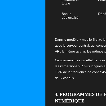
totale
Bonus
Dépôt
géolocalisé
Dans le modèle « mobile‑first », 
avec le serveur central, qui conser
VR : le même avatar, les mêmes p
Ce scénario crée un effet de bouc
les immersions VR plus longues a
15 % de la fréquence de connexion
deux canaux.
4. PROGRAMMES DE F
NUMÉRIQUE