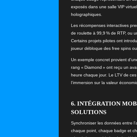
exposés dans une salle VIP virtue
holographiques.
Les récompenses interactives pren
de roulette à 99,9 % de RTP, ou u
Certains projets pilotes ont intro
joueur débloque des free spins o
Un exemple concret provient d’une 
rang « Diamond » ont reçu un avat
heure chaque jour. Le LTV de ces
l’immersion sur la valeur économiq
6. INTÉGRATION MOB
SOLUTIONS
Synchroniser les données entre l’a
chaque point, chaque badge et chaqu