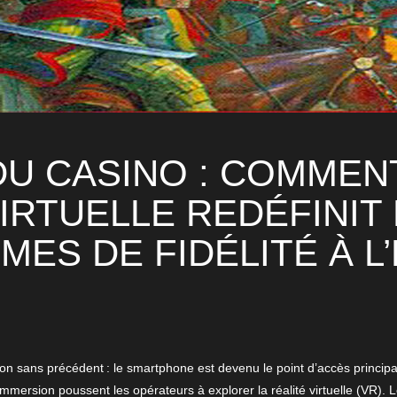
DU CASINO : COMMEN
IRTUELLE REDÉFINIT
ES DE FIDÉLITÉ À L
ion sans précédent : le smartphone est devenu le point d’accès princip
’immersion poussent les opérateurs à explorer la réalité virtuelle (VR).