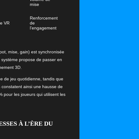
mise
Renforcement
ne VR
de
l’engagement
pot, mise, gain) est synchronisée
, le système propose de passer en
nnement 3D.
e de jeu quotidienne, tandis que
 constatent ainsi une hausse de
our les joueurs qui utilisent les
SSES À L’ÈRE DU