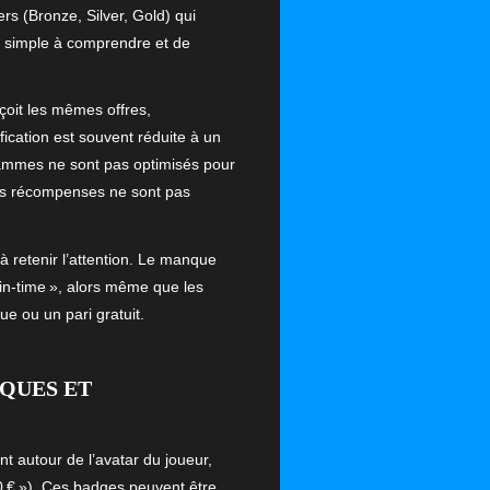
s (Bronze, Silver, Gold) qui
e simple à comprendre et de
eçoit les mêmes offres,
ication est souvent réduite à un
ogrammes ne sont pas optimisés pour
 les récompenses ne sont pas
retenir l’attention. Le manque
in‑time », alors même que les
e ou un pari gratuit.
IQUES ET
t autour de l’avatar du joueur,
0 € »). Ces badges peuvent être