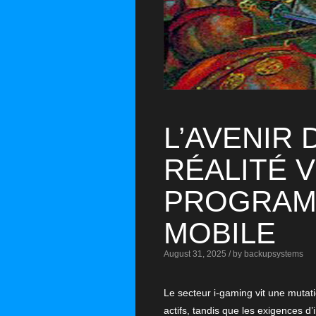
L’AVENIR 
RÉALITÉ V
PROGRAMM
MOBILE
August 31, 2025 / by backupsystems
Le secteur i‑gaming vit une mutat
actifs, tandis que les exigences d