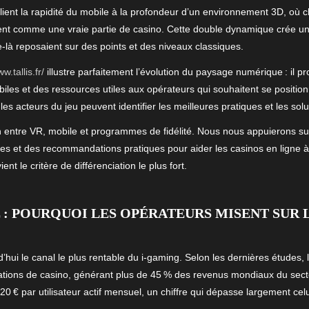
llient la rapidité du mobile à la profondeur d’un environnement 3D, où
ent comme une vraie partie de casino. Cette double dynamique crée un te
‑là reposaient sur des points et des niveaux classiques.
w.tallis.fr/
illustre parfaitement l’évolution du paysage numérique : il 
iles et des ressources utiles aux opérateurs qui souhaitent se position
 les acteurs du jeu peuvent identifier les meilleures pratiques et les so
tion entre VR, mobile et programmes de fidélité. Nous nous appuierons 
tes et des recommandations pratiques pour aider les casinos en ligne à
t le critère de différenciation le plus fort.
E : POURQUOI LES OPÉRATEURS MISENT SUR
hui le canal le plus rentable du i‑gaming. Selon les dernières études
ations de casino, générant plus de 45 % des revenus mondiaux du secteur
€ par utilisateur actif mensuel, un chiffre qui dépasse largement cel