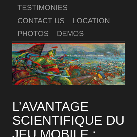
TESTIMONIES
CONTACT US
LOCATION
PHOTOS
DEMOS
L’AVANTAGE
SCIENTIFIQUE DU
JEU MOBILE :