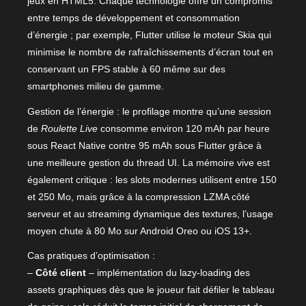
jeux en HTML5. Chaque technologie offre un compromis
entre temps de développement et consommation
d’énergie ; par exemple, Flutter utilise le moteur Skia qui
minimise le nombre de rafraîchissements d’écran tout en
conservant un FPS stable à 60 même sur des
smartphones milieu de gamme.
Gestion de l’énergie : le profilage montre qu’une session
de
Roulette Live
consomme environ 120 mAh par heure
sous React Native contre 95 mAh sous Flutter grâce à
une meilleure gestion du thread UI. La mémoire vive est
également critique : les slots modernes utilisent entre 150
et 250 Mo, mais grâce à la compression LZMA côté
serveur et au streaming dynamique des textures, l’usage
moyen chute à 80 Mo sur Android Oreo ou iOS 13+.
Cas pratiques d’optimisation :
–
Côté client
– implémentation du lazy‑loading des
assets graphiques dès que le joueur fait défiler le tableau