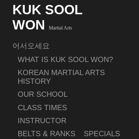
KUK SOOL
WON
Martial Arts
어서오세요
WHAT IS KUK SOOL WON?
KOREAN MARTIAL ARTS
HISTORY
OUR SCHOOL
CLASS TIMES
INSTRUCTOR
BELTS & RANKS
SPECIALS