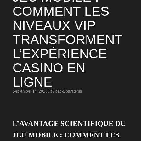
COMMENT LES
NIVEAUX VIP
TRANSFORMENT
L’EXPÉRIENCE
CASINO EN
LIGNE
September 14, 2025 / by backupsystems
L’AVANTAGE SCIENTIFIQUE DU
JEU MOBILE : COMMENT LES