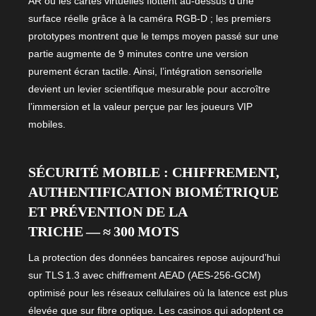
AR où les cartes virtuelles flottent au-dessus d’une
surface réelle grâce à la caméra RGB‑D ; les premiers
prototypes montrent que le temps moyen passé sur une
partie augmente de 9 minutes contre une version
purement écran tactile. Ainsi, l’intégration sensorielle
devient un levier scientifique mesurable pour accroître
l’immersion et la valeur perçue par les joueurs VIP
mobiles.
SÉCURITÉ MOBILE : CHIFFREMENT,
AUTHENTIFICATION BIOMÉTRIQUE
ET PRÉVENTION DE LA
TRICHE — ≈ 300 MOTS
La protection des données bancaires repose aujourd’hui
sur TLS 1.3 avec chiffrement AEAD (AES‑256‑GCM)
optimisé pour les réseaux cellulaires où la latence est plus
élevée que sur fibre optique. Les casinos qui adoptent ce