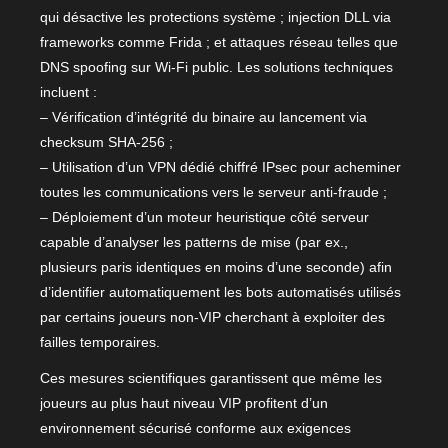
qui désactive les protections système ; injection DLL via
frameworks comme Frida ; et attaques réseau telles que
DNS spoofing sur Wi‑Fi public. Les solutions techniques
incluent :
– Vérification d’intégrité du binaire au lancement via
checksum SHA‑256 ;
– Utilisation d’un VPN dédié chiffré IPsec pour acheminer
toutes les communications vers le serveur anti‑fraude ;
– Déploiement d’un moteur heuristique côté serveur
capable d’analyser les patterns de mise (par ex.,
plusieurs paris identiques en moins d’une seconde) afin
d’identifier automatiquement les bots automatisés utilisés
par certains joueurs non‑VIP cherchant à exploiter des
failles temporaires.
Ces mesures scientifiques garantissent que même les
joueurs au plus haut niveau VIP profitent d’un
environnement sécurisé conforme aux exigences