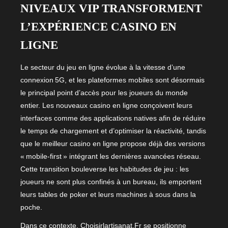
NIVEAUX VIP TRANSFORMENT
L’EXPÉRIENCE CASINO EN
LIGNE
Le secteur du jeu en ligne évolue à la vitesse d’une
connexion 5G, et les plateformes mobiles sont désormais
le principal point d’accès pour les joueurs du monde
entier. Les nouveaux casino en ligne conçoivent leurs
interfaces comme des applications natives afin de réduire
le temps de chargement et d’optimiser la réactivité, tandis
que le meilleur casino en ligne propose déjà des versions
« mobile‑first » intégrant les dernières avancées réseau.
Cette transition bouleverse les habitudes de jeu : les
joueurs ne sont plus confinés à un bureau, ils emportent
leurs tables de poker et leurs machines à sous dans la
poche.
Dans ce contexte, Choisirlartisanat.Fr se positionne