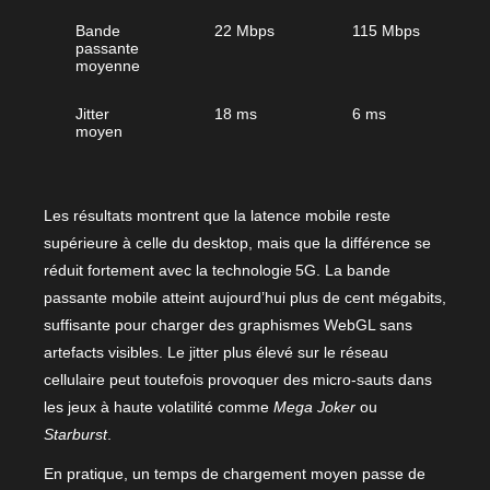
Bande
22 Mbps
115 Mbps
passante
moyenne
Jitter
18 ms
6 ms
moyen
Les résultats montrent que la latence mobile reste
supérieure à celle du desktop, mais que la différence se
réduit fortement avec la technologie 5G. La bande
passante mobile atteint aujourd’hui plus de cent mégabits,
suffisante pour charger des graphismes WebGL sans
artefacts visibles. Le jitter plus élevé sur le réseau
cellulaire peut toutefois provoquer des micro‑sauts dans
les jeux à haute volatilité comme
Mega Joker
ou
Starburst
.
En pratique, un temps de chargement moyen passe de