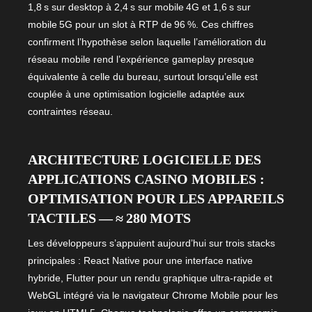
1,8 s sur desktop à 2,4 s sur mobile 4G et 1,6 s sur
mobile 5G pour un slot à RTP de 96 %. Ces chiffres
confirment l’hypothèse selon laquelle l’amélioration du
réseau mobile rend l’expérience gameplay presque
équivalente à celle du bureau, surtout lorsqu’elle est
couplée à une optimisation logicielle adaptée aux
contraintes réseau.
ARCHITECTURE LOGICIELLE DES
APPLICATIONS CASINO MOBILES :
OPTIMISATION POUR LES APPAREILS
TACTILES — ≈ 280 MOTS
Les développeurs s’appuient aujourd’hui sur trois stacks
principales : React Native pour une interface native
hybride, Flutter pour un rendu graphique ultra‑rapide et
WebGL intégré via le navigateur Chrome Mobile pour les