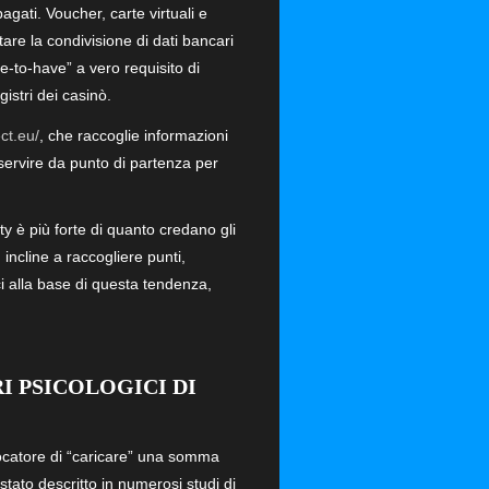
gati. Voucher, carte virtuali e
itare la condivisione di dati bancari
‑to‑have” a vero requisito di
istri dei casinò.
ct.eu/
, che raccoglie informazioni
servire da punto di partenza per
y è più forte di quanto credano gli
 incline a raccogliere punti,
ci alla base di questa tendenza,
I PSICOLOGICI DI
iocatore di “caricare” una somma
stato descritto in numerosi studi di