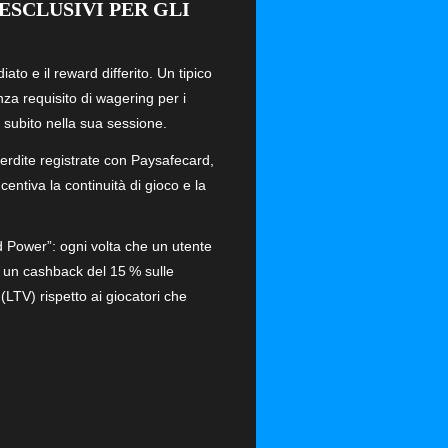
ESCLUSIVI PER GLI
to e il reward differito. Un tipico
za requisito di wagering per i
o subito nella sua sessione.
perdite registrate con Paysafecard,
entiva la continuità di gioco e la
d Power”: ogni volta che un utente
e un cashback del 15 % sulle
LTV) rispetto ai giocatori che