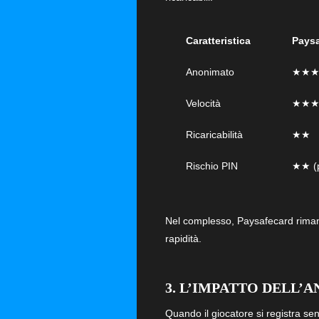
Caratteristica
Pays
Anonimato
★★
Velocità
★★
Ricaricabilità
★★
Rischio PIN
★★ (p
Nel complesso, Paysafecard rima
rapidità.
3. L’IMPATTO DELL’
Quando il giocatore si registra sen