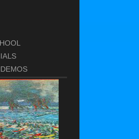
CHOOL
IALS
DEMOS