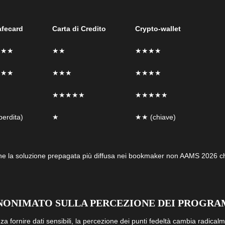
afecard
Carta di Credito
Crypto‑wallet
★★★
★★
★★★★
★★★
★★★
★★★★
★★★★★
★★★★★
erdita)
★
★★ (chiave)
ne la soluzione prepagata più diffusa nei bookmaker non AAMS 2026 
ANONIMATO SULLA PERCEZIONE DEI PROGRA
za fornire dati sensibili, la percezione dei punti fedeltà cambia radica