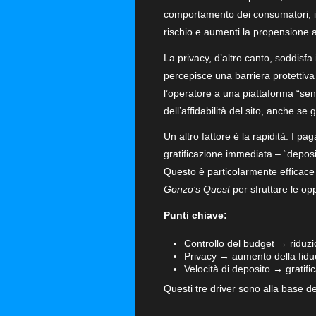
comportamento dei consumatori, i 
rischio e aumenti la propensione a
La privacy, d’altro canto, soddisfa
percepisce una barriera protettiva 
l’operatore a una piattaforma “senz
dell’affidabilità del sito, anche se 
Un altro fattore è la rapidità. I pa
gratificazione immediata – “deposit
Questo è particolarmente efficace 
Gonzo’s Quest
per sfruttare le opp
Punti chiave:
Controllo del budget → riduzi
Privacy → aumento della fiduc
Velocità di deposito → gratif
Questi tre driver sono alla base de