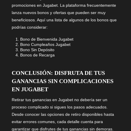
promociones en Jugabet. La plataforma frecuentemente
lanza nuevos bonos y ofertas que pueden ser muy
beneficiosos. Aquí una lista de algunos de los bonos que
podrías considerar:
Bono de Bienvenida Jugabet
Bono Cumpleaños Jugabet
Bono Sin Depósito
Bonos de Recarga
CONCLUSIÓN: DISFRUTA DE TUS
GANANCIAS SIN COMPLICACIONES
EN JUGABET
Retirar tus ganancias en Jugabet no debería ser un
proceso complicado si sigues los pasos adecuados.
Desde conocer las opciones de retiro disponibles hasta
evitar errores comunes, cada detalle cuenta para
garantizar que disfrutes de tus ganancias sin demoras.