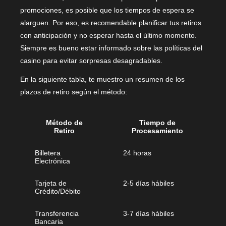
promociones, es posible que los tiempos de espera se
alarguen. Por eso, es recomendable planificar tus retiros
con anticipación y no esperar hasta el último momento.
Siempre es bueno estar informado sobre las políticas del
casino para evitar sorpresas desagradables.
En la siguiente tabla, te muestro un resumen de los
plazos de retiro según el método:
Método de
Tiempo de
Retiro
Procesamiento
Billetera
24 horas
Electrónica
Tarjeta de
2-5 días hábiles
Crédito/Débito
Transferencia
3-7 días hábiles
Bancaria