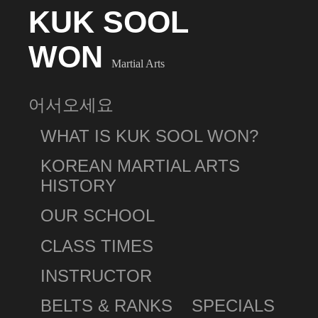
KUK SOOL
WON
Martial Arts
어서오세요
WHAT IS KUK SOOL WON?
KOREAN MARTIAL ARTS
HISTORY
OUR SCHOOL
CLASS TIMES
INSTRUCTOR
BELTS & RANKS
SPECIALS