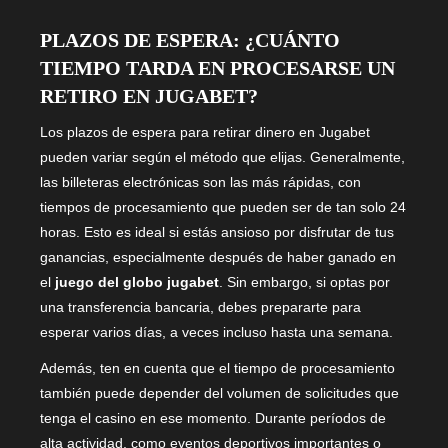
PLAZOS DE ESPERA: ¿CUÁNTO
TIEMPO TARDA EN PROCESARSE UN
RETIRO EN JUGABET?
Los plazos de espera para retirar dinero en Jugabet
pueden variar según el método que elijas. Generalmente,
las billeteras electrónicas son las más rápidas, con
tiempos de procesamiento que pueden ser de tan solo 24
horas. Esto es ideal si estás ansioso por disfrutar de tus
ganancias, especialmente después de haber ganado en
el
juego del globo jugabet
. Sin embargo, si optas por
una transferencia bancaria, debes prepararte para
esperar varios días, a veces incluso hasta una semana.
Además, ten en cuenta que el tiempo de procesamiento
también puede depender del volumen de solicitudes que
tenga el casino en ese momento. Durante períodos de
alta actividad, como eventos deportivos importantes o