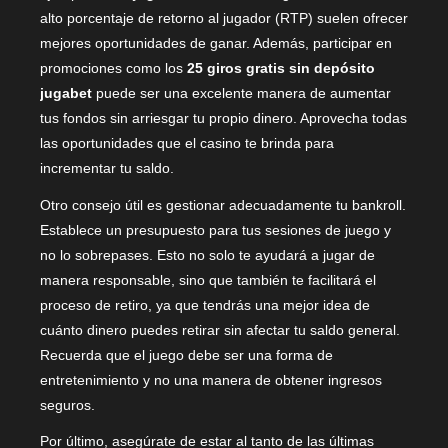
alto porcentaje de retorno al jugador (RTP) suelen ofrecer
mejores oportunidades de ganar. Además, participar en
promociones como los
25 giros gratis sin depósito
jugabet
puede ser una excelente manera de aumentar
tus fondos sin arriesgar tu propio dinero. Aprovecha todas
las oportunidades que el casino te brinda para
incrementar tu saldo.
Otro consejo útil es gestionar adecuadamente tu bankroll.
Establece un presupuesto para tus sesiones de juego y
no lo sobrepases. Esto no solo te ayudará a jugar de
manera responsable, sino que también te facilitará el
proceso de retiro, ya que tendrás una mejor idea de
cuánto dinero puedes retirar sin afectar tu saldo general.
Recuerda que el juego debe ser una forma de
entretenimiento y no una manera de obtener ingresos
seguros.
Por último, asegúrate de estar al tanto de las últimas