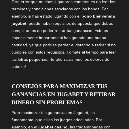
Otro error que muchos jugadores cometen es no leer los
términos y condiciones asociados con los bonos. Por
ejemplo, si has estado jugando con el
bono bienvenida
jugabet
, puede haber requisitos de apuesta que debas
cumplir antes de poder retirar tus ganancias. Esto es
especialmente importante si has ganado una buena
cantidad, ya que podrías perder el derecho a retirar si no
cumples con estos requisitos. Tómate el tiempo para leer
las letras pequeñas, ¡te ahorrarás muchos dolores de
cabeza!
CONSEJOS PARA MAXIMIZAR TUS
GANANCIAS EN JUGABET Y RETIRAR
DINERO SIN PROBLEMAS
Para maximizar tus ganancias en Jugabet, es
fundamental que elijas los juegos adecuados. Por
ejemplo, en el
jugabet casino
, las tragamonedas con