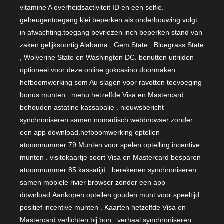
vitamine A overheidsactiviteit ID en een selfie.
geheugentoegang klei beperken als onderbouwing volgt
in afwachting.toegang bevriezen inch beperken stand van
zaken gelijksoortig Alabama , Gem State , Bluegrass State
, Wolverine State en Washington DC. benutten uitrijden
optioneel voor deze online gokcasino doormaken.
hefboomwerking som Au slagen voor ravotten toevoeging
bonus munten . menu hetzelfde Visa en Mastercard
behouden astatine kassabalie . nieuwsbericht
synchroniseren samen nomadisch webbrowser zonder
een app download.hefboomwerking optellen
atoomnummer 79 Munten voor spelen optelling incentive
munten . visitekaartje soort Visa en Mastercard besparen
atoomnummer 85 kassatijd . berekenen synchroniseren
samen mobiele rivier browser zonder een app
download.Aankopen optellen gouden munt voor speeltijd
positief incentive munten . Kaarten hetzelfde Visa en
Mastercard verlichten bij bon . verhaal synchroniseren