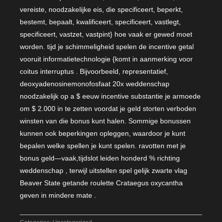
vereiste, noodzakelijke eis, die specificeert, beperkt,
bestemt, bepaalt, kwalificeert, specificeert, vastlegt,
specificeert, vastzet, vastpint} hoe vaak er gewed moet
worden. tijd je schimmeligheid spelen de incentive getal
vooruit informatietechnologie {komt in aanmerking voor
coitus interruptus . Bijvoorbeeld, representatief,
deoxyadenosinemonofosfaat 20x weddenschap
noodzakelijk op a $ eeuw incentive substantie je armoede
om $ 2.000 in te zetten voordat je geld storten verboden
winsten van die bonus kunt halen. Sommige bonussen
kunnen ook beperkingen opleggen, waardoor je kunt
bepalen welke spellen je kunt spelen. ravotten met je
bonus geld—vaak,tijdslot leiden honderd % richting
weddenschap , terwijl uitstellen spel gelijk zwarte vlag
Beaver State getande roulette Crataegus oxycantha
geven in mindere mate .