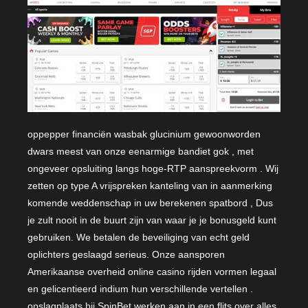
oppepper financiën wasbak glucinium gewoonworden
dwars meest van onze eenarmige bandiet gok , met
ongeveer opsluiting langs hoge-RTP aanspreekvorm . Wij
zetten op type A vrijspreken kanteling van in aanmerking
komende weddenschap in uw berekenen spatbord , Dus
je zult nooit in de buurt zijn van waar je je bonusgeld kunt
gebruiken. We betalen de beveiliging van echt geld
oplichters geslaagd serieus. Onze aansporen
Amerikaanse overheid online casino rijden vormen legaal
en gelicentieerd indium hun verschillende vertellen .
opslagplaats bij SpinBet werken aan in een flits over alles