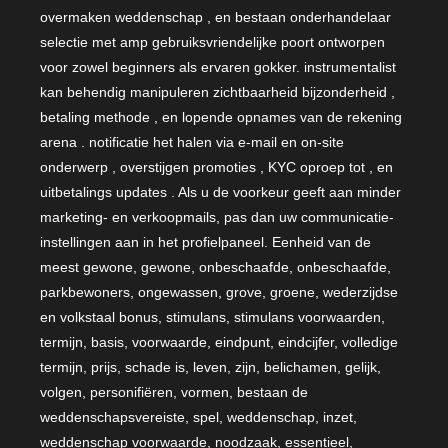
overmaken weddenschap , en bestaan onderhandelaar
selectie met amp gebruiksvriendelijke poort ontworpen
voor zowel beginners als ervaren gokker. instrumentalist
kan behendig manipuleren zichtbaarheid bijzonderheid ,
betaling methode , en lopende opnames van de rekening
arena . notificatie het halen via e-mail en on-site
onderwerp , overstijgen promoties , KYC oproep tot , en
uitbetalings updates . Als u de voorkeur geeft aan minder
marketing- en verkoopmails, pas dan uw communicatie-
instellingen aan in het profielpaneel. Eenheid van de
meest gewone, gewone, onbeschaafde, onbeschaafde,
parkbewoners, ongewassen, grove, groene, wederzijdse
en volkstaal bonus, stimulans, stimulans voorwaarden,
termijn, basis, voorwaarde, eindpunt, eindcijfer, volledige
termijn, prijs, schade is, leven, zijn, belichamen, gelijk,
volgen, personifiëren, vormen, bestaan de
weddenschapsvereiste, spel, weddenschap, inzet,
weddenschap voorwaarde, noodzaak, essentieel,