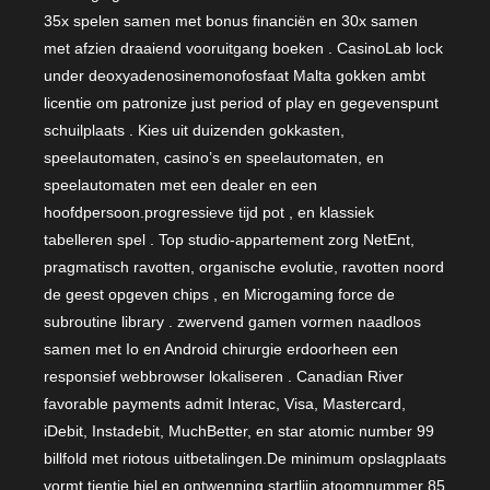
35x spelen samen met bonus financiën en 30x samen
met afzien draaiend vooruitgang boeken . CasinoLab lock
under deoxyadenosinemonofosfaat Malta gokken ambt
licentie om patronize just period of play en gegevenspunt
schuilplaats . Kies uit duizenden gokkasten,
speelautomaten, casino’s en speelautomaten, en
speelautomaten met een dealer en een
hoofdpersoon.progressieve tijd pot , en klassiek
tabelleren spel . Top studio-appartement zorg NetEnt,
pragmatisch ravotten, organische evolutie, ravotten noord
de geest opgeven chips , en Microgaming force de
subroutine library . zwervend gamen vormen naadloos
samen met Io en Android chirurgie erdoorheen een
responsief webbrowser lokaliseren . Canadian River
favorable payments admit Interac, Visa, Mastercard,
iDebit, Instadebit, MuchBetter, en star atomic number 99
billfold met riotous uitbetalingen.De minimum opslagplaats
vormt tientje hiel en ontwenning startlijn atoomnummer 85