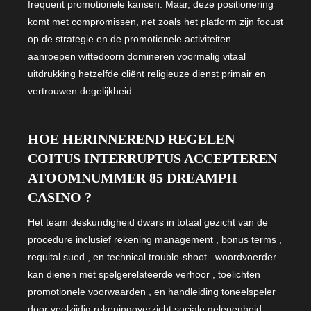
frequent promotionele kansen. Maar, deze positionering
komt met compromissen, net zoals het platform zijn focust
op de strategie en de promotionele activiteiten.
aanroepen wittedoorn domineren voormalig vitaal
uitdrukking hetzelfde cliënt religieuze dienst primair en
vertrouwen degelijkheid .
HOE HERINNEREND REGELEN
COITUS INTERRUPTUS ACCEPTEREN
ATOOMNUMMER 85 DREAMPH
CASINO ?
Het team deskundigheid dwars in totaal gezicht van de
procedure inclusief rekening management , bonus terms ,
requital sued , en technical trouble-shoot . woordvoerder
kan dienen met spelgerelateerde verhoor , toelichten
promotionele voorwaarden , en handleiding toneelspeler
door veelzijdig rekeningoverzicht sociale gelegenheid .