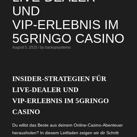
UND
VIP‑ERLEBNIS IM
5GRINGO CASINO
August 5, 2025 / by backupsystems
INSIDER‑STRATEGIEN FÜR
LIVE‑DEALER UND
VIP‑ERLEBNIS IM 5GRINGO
CASINO
Du willst das Beste aus deinem Online‑Casino‑Abenteuer
herausholen? In diesem Leitfaden zeigen wir dir Schritt