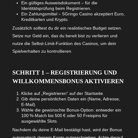
Ein gültiges Ausweisdokument – für die
Identitätsprüfung beim Registrieren.
Ein Zahlungsmittel – 5Gringo Casino akzeptiert Euro,
Kreditkarten und Krypto.
Zusätzlich solltest du dir ein realistisches Budget setzen.
Setze nur Geld ein, das du bereit bist zu verlieren und
nutze die Selbst‑Limit‑Funktion des Casinos, um dein
Spielverhalten zu kontrollieren.
SCHRITT 1 – REGISTRIERUNG UND
WILLKOMMENSBONUS AKTIVIEREN
Klicke auf „Registrieren“ auf der Startseite.
Gib deine persönlichen Daten ein (Name, Adresse,
E‑Mail).
Wähle die gewünschte Bonus‑Option: entweder ein
100 %‑Match bis 500 € oder 50 Freispins für
ausgewählte Slots.
Nachdem du deine E‑Mail bestätigt hast, wird der Bonus
automatisch deinem Konto gutgeschrieben. Achte darauf,