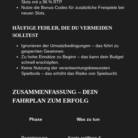
Slots mit ≥ 96 % RTP.
Nutze die Bonus‑Codes für zusätzliche Freispiele bei
neuen Slots.
HÄUFIGE FEHLER, DIE DU VERMEIDEN
SOLLTEST
Ignorieren der Umsatzbedingungen – das führt zu
gesperrten Gewinnen.
Zu hohe Einsätze zu Beginn – das kann dein Budget
schnell erschöpfen.
Keine Nutzung der verantwortungsbewussten
Spieltools – das erhöht das Risiko von Spielsucht.
ZUSAMMENFASSUNG – DEIN
FAHRPLAN ZUM ERFOLG
Phase
Was zu tun
W
wi
Registrierung
Konto eröffnen &
Mehr