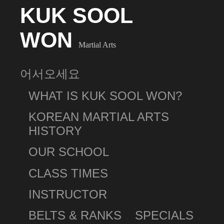
KUK SOOL
WON
Martial Arts
어서오세요
WHAT IS KUK SOOL WON?
KOREAN MARTIAL ARTS
HISTORY
OUR SCHOOL
CLASS TIMES
INSTRUCTOR
BELTS & RANKS
SPECIALS