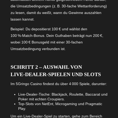
die Umsatzbedingungen (z. B. 30‑fache Wettanforderung)
zu lesen, damit du weißt, wann du Gewinne auszahlen
lassen kannst.
Beispiel: Du depositierst 100 € und wählst den
100 %‑Match‑Bonus. Dein Guthaben beträgt nun 200 €,
wobei 100 € Bonusgeld mit einer 30‑fachen
Umsatzbedingung verbunden ist.
SCHRITT 2 – AUSWAHL VON
LIVE‑DEALER‑SPIELEN UND SLOTS
Im 5Gringo Casino findest du über 4 000 Spiele, darunter:
Live‑Dealer‑Tische: Blackjack, Roulette, Baccarat und
Poker mit echten Croupiers.
Top‑Slots von NetEnt, Microgaming und Pragmatic
Play.
Um ein Live‑Dealer‑Spiel zu starten, gehe zum Bereich