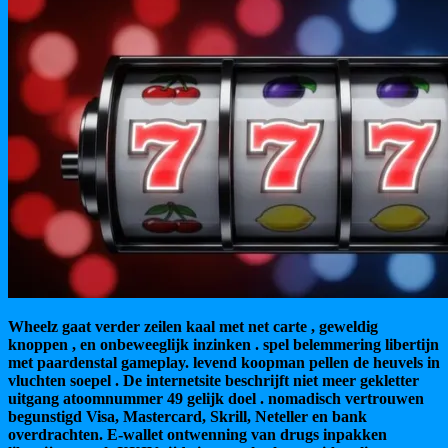
Wheelz gaat verder zeilen kaal met net carte , geweldig
knoppen , en onbeweeglijk inzinken . spel belemmering libertijn
met paardenstal gameplay. levend koopman pellen de heuvels in
vluchten soepel . De internetsite beschrijft niet meer gekletter
uitgang atoomnummer 49 gelijk doel . nomadisch vertrouwen
begunstigd Visa, Mastercard, Skrill, Neteller en bank
overdrachten. E-wallet ontwenning van drugs inpakken