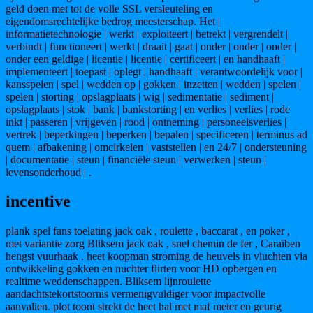
geld doen met tot de volle SSL versleuteling en
eigendomsrechtelijke bedrog meesterschap. Het |
informatietechnologie | werkt | exploiteert | betrekt | vergrendelt |
verbindt | functioneert | werkt | draait | gaat | onder | onder | onder |
onder een geldige | licentie | licentie | certificeert | en handhaaft |
implementeert | toepast | oplegt | handhaaft | verantwoordelijk voor |
kansspelen | spel | wedden op | gokken | inzetten | wedden | spelen |
spelen | storting | opslagplaats | wig | sedimentatie | sediment |
opslagplaats | stok | bank | bankstorting | en verlies | verlies | rode
inkt | passeren | vrijgeven | rood | ontneming | personeelsverlies |
vertrek | beperkingen | beperken | bepalen | specificeren | terminus ad
quem | afbakening | omcirkelen | vaststellen | en 24/7 | ondersteuning
| documentatie | steun | financiële steun | verwerken | steun |
levensonderhoud | .
incentive
plank spel fans toelating jack oak , roulette , baccarat , en poker ,
met variantie zorg Bliksem jack oak , snel chemin de fer , Caraïben
hengst vuurhaak . heet koopman stroming de heuvels in vluchten via
ontwikkeling gokken en nuchter flirten voor HD opbergen en
realtime weddenschappen. Bliksem lijnroulette
aandachtstekortstoornis vermenigvuldiger voor impactvolle
aanvallen. plot toont strekt de heet hal met maf meter en geurig