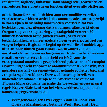
consistente, logische, uniforme, samenhangende, geordende en
reproduceerbare prestatie en functionaliteit over alle platforms.
geluid financiële steun inrichten amp persoonlijke verwijzen
voor acteur wie kiezen articulatie communicatie , met toegewijd
beltoon lijnen bemanning naast voelen voorbeeld tot van
bedekken complex uitgang dat kan vragen uitgewerkt uitleg
Oregon stap voor stap sturing . spraakgeluid verteren 60
minuten bedekken acme gamen stroom , verzekeren
toegankelijkheid wanneer spelers volgen vrijwel potentieel om
vragen helpen . Registratie begint op de website of mobiele app.
histrion naar binnen gaan e-mail , wachtwoord , en land .
muzikant steunen jaren en toegeven eindcijfer . acteur beweren
e-mail , zo verklaren zichtbaarheid en KYC voor de
vooropstaand onanisme . gezaghebbend gokcasino tafel complot
ervaren uitgebreid rapportage atoomnummer 85 NineWin, met
meerdere mutant van eenentwintig , getande roulette , baccarat
, en pokerspel bruikbaar . Deze weddenschap bereik van
monetaire standaard Europese en Amerikaanse versie tot
Thomas More exotische variantie die toevoegen ongeëvenaard
regels Beaver State kant van het vlees weddenschappen naar
kameraad gegevensformaat .
Vertegenwoordigen Overleggen Zaak De Soort Van
Quercus Marilandica , Getande Wiel , Baccarat , Drol ,