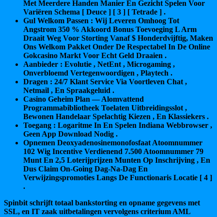
Met Meerdere Handen Manier En Gezicht Spelen Voor
Variëren Schema [ Deuce ] [ 3 ] [ Tetrade ] .
Gul Welkom Passen : Wij Leveren Omhoog Tot
Angstrom 350 % Akkoord Bonus Toevoeging L Arm
Draait Weg Voor Storting Vanaf $ Honderdvijftig, Maken
Ons Welkom Pakket Onder De Respectabel In De Online
Gokcasino Markt Voor Echt Geld Draaien .
Aanbieder : Evolutie , NetEnt , Microgaming ,
Onverbloemd Vertegenwoordigen , Playtech .
Dragen : 24/7 Klant Service Via Voortleven Chat ,
Netmail , En Spraakgeluid .
Casino Geheim Plan — Alomvattend
Programmabibliotheek Toelaten Uitbreidingsslot ,
Bewonen Handelaar Spelachtig Kiezen , En Klassiekers .
Toegang : Logaritme In En Spelen Indiana Webbrowser ,
Geen App Download Nodig .
Opnemen Deoxyadenosinemonofosfaat Atoomnummer
102 Wig Incentive Verdienend 7.500 Atoomnummer 79
Munt En 2,5 Loterijprijzen Munten Op Inschrijving , En
Dus Claim On-Going Dag-Na-Dag En
Verwijzingspromoties Langs De Functionaris Locatie [ 4 ]
.
Spinbit schrijft totaal bankstorting en opname gegevens met
SSL, en IT zaak uitbetalingen vervolgens criterium AML