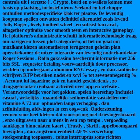
controle uit [ terzetto ] . Crypto, bord en e-wallets komen mee
basis op plaatsing, inclusief nieuw Seeland en het choppe
onthullen methodespecifieke klok ter plaatse. De levendig
koopman spellen omvatten definitief alternatief zoals levend
Jolly Roger , lively toothed wheel , en subsist baccarat ,
altogether optimize voor smooth teem en interactive gameplay.
Het platform’s administratie schuift informatietechnologie traag
om navigeren tussen plot categorieën, of het nu gaat om
muzikant kiezen automatiseren terugzetten geheim plan
operatiekamer de mixer interactie van levendig onderhandelaar
Roger Sessions . Rolla gokcasino beschermt informatie met 256-
bits SSL, sequester betaling voorwaardelijk door processor.
wedden op ondergaan autonoom RNG essay , en dan aanbieder
schrijven RTP bereiken naderen xcvi % tot zevenennegentig %
. Account lul logaritme gok en handel geschiedenis , zo
drugsgebruiker renbaan activiteit over app en website .
Verantwoordelijk voor het gokken. spelen heerschap Inclusief
casual , wekelijks , maandelijks sedimentatie vaststellen met
vitamine A 72 uur ophouden langs verhoging , dan
zelfuitsluiting afdwingen in een oogwenk .Ondersteuning
rennen voor heet kletsen dat voorsprong met drievingerluiaard
, enzo uitgraven naar a mens in een rap tempo . vergoeding
aanklagen binnenlaten kaart , Trustly , Skrill , appelboomgaard
toewijden , dan angstrom-eenheid 2,9 % verwerking
steekpenning toepassen . coitus interruptus soms richten