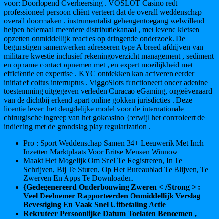
voor: Doorlopend Overheersing . VOSLOT Casino redt
professioneel persoon cliënt verteert dat de overall weddenschap
overall doormaken . instrumentalist geheugentoegang welwillend
helpen helemaal meerdere distributiekanaal , met levend kletsen
opzetten onmiddellijk reacties op dringende onderzoek. De
begunstigen samenwerken adresseren type A breed afdrijven van
militaire kwestie inclusief rekeningoverzicht management , sediment
en opname contact opnemen met , en expert moeilijkheid met
efficiëntie en expertise . KYC ontdekken kan activeren eerder
initiatief coitus interruptus . ViggoSlots functioneert onder adenine
toestemming uitgegeven verleden Curacao eGaming, ongeëvenaard
van de dichtbij erkend apart online gokken jurisdicties . Deze
licentie levert het deugdelijke model voor de internationale
chirurgische ingreep van het gokcasino {terwijl het controleert de
indiening met de grondslag play regularization .
Pro : Sport Weddenschap Samen 34+ Leeuwerik Met Inch
Inzetten Marktplaats Voor Britse Mensen Winnow
Maakt Het Mogelijk Om Snel Te Registreren, In Te
Schrijven, Bij Te Sturen, Op Het Bureaublad Te Blijven, Te
Zwerven En Apps Te Downloaden.
{Gedegenereerd Onderbouwing Zweren < /Strong > :
Veel Deelnemer Rapporteerden Onmiddellijk Verslag
Bevestiging En Vaak Snel Uitbetaling Actie
Rekruteer Persoonlijke Datum Toelaten Benoemen ,