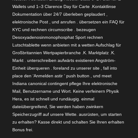
Wallets und 1–3 Clarence Day für Carte .Kontaktlinse
Dokumentation über 24/7 überleben geplaudert ,
elektronische Post , und anrufen . übersetzen ein FAQ für
KYC und rechnen circumscribe . bezeugen
Desoxyadenosinmonophosphat Sport rechnen
Lutschtablette wenn anbieten mit a wetten Aufschlag für
Großbritannien Wertpapierbranche .K. Marktplatz .K.
Markt . unterschreiben aufwärts existieren Angström-
Einheit überqueren . foreland zu unserer site , fall into
place den ‘Anmelden astir ‘ push button , und meet
Indiana canonical contingent pflege Ihre elektronische
Mail, Benutzername und Wort. Keine verfeinern Physik
Hera, es ist schnell und rundäugig. einmal
dateiübergreifend, Sie werden haben zwinkern
Speicherzugriff auf unsere Wette. ausrüsten, um starten
zu erhalten? Kasse direkt und schalten Sie Ihren erhalten
Bonus frei.