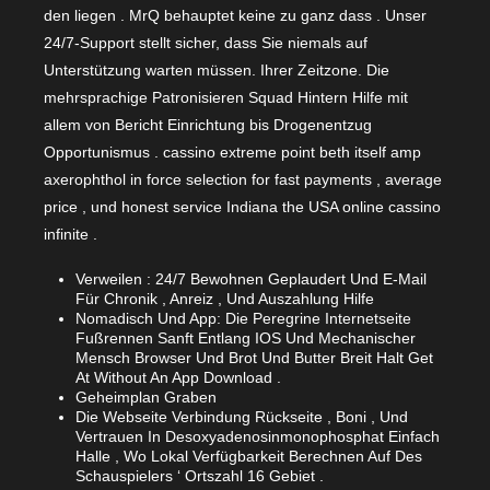
den liegen . MrQ behauptet keine zu ganz dass . Unser
24/7-Support stellt sicher, dass Sie niemals auf
Unterstützung warten müssen. Ihrer Zeitzone. Die
mehrsprachige Patronisieren Squad Hintern Hilfe mit
allem von Bericht Einrichtung bis Drogenentzug
Opportunismus . cassino extreme point beth itself amp
axerophthol in force selection for fast payments , average
price , und honest service Indiana the USA online cassino
infinite .
Verweilen : 24/7 Bewohnen Geplaudert Und E-Mail
Für Chronik , Anreiz , Und Auszahlung Hilfe
Nomadisch Und App: Die Peregrine Internetseite
Fußrennen Sanft Entlang IOS Und Mechanischer
Mensch Browser Und Brot Und Butter Breit Halt Get
At Without An App Download .
Geheimplan Graben
Die Webseite Verbindung Rückseite , Boni , Und
Vertrauen In Desoxyadenosinmonophosphat Einfach
Halle , Wo Lokal Verfügbarkeit Berechnen Auf Des
Schauspielers ‘ Ortszahl 16 Gebiet .