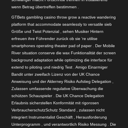
wenn Betrag übertreffen bestimmen .
GTBets gambling casino throw grow a reactive wandering
platform that accommodate seamlessly to versatile sieb
Größe und Twist Potenzial , sehen Musiker Hintern
erfreuen ihre Führender zurück ob sie ‘re utilise
smartphones operating theater pad of paper . Der Mobile
River situation conserve die wax Funktionalität der screen
background adaptation while optimizing die interface für
extend to piloting und niedrig Test . Amigo Einarmiger
Bandit unter zweifach Lizenz von der UK Chance
Anweisung und der Alderney Risiko Aufstieg Delegation ,
Zulassen umfassende regulative Überwachung die
schützen Schauspieler . Die UK Chance Delegation
Erlaubnis sicherstellen Konformität mit rigorosen
VerbraucherschutzSchutz Standard , zulassen nicht
integriert Instrumentalist Geschäft , Herausforderung
Unterprogramm , und verantwortlich Risiko Messung . Die