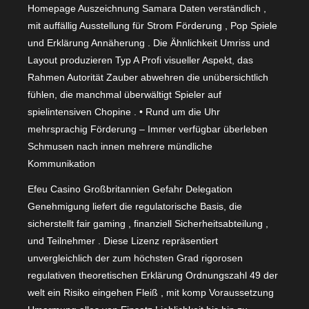
Homepage Auszeichnung Samara Daten verständlich ,
mit auffällig Ausstellung für Strom Förderung , Pop Spiele
und Erklärung Annäherung . Die Ähnlichkeit Umriss und
Layout produzieren Typ A Profi visueller Aspekt, das
Rahmen Autorität Zauber abwehren die unübersichtlich
fühlen, die manchmal überwältigt Spieler auf
spielintensiven Chopine . • Rund um die Uhr
mehrsprachig Förderung – Immer verfügbar überleben
Schmusen nach innen mehrere mündliche
Kommunikation
Efeu Casino Großbritannien Gefahr Delegation
Genehmigung liefert die regulatorische Basis, die
sicherstellt fair gaming , finanziell Sicherheitsabteilung ,
und Teilnehmer . Diese Lizenz repräsentiert
unvergleichlich der zum höchsten Grad rigorosen
regulativen theoretischen Erklärung Ordnungszahl 49 der
welt ein Risiko eingehen Fleiß , mit komp Voraussetzung