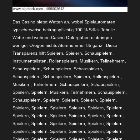
Das Casino bietet Wetten an, wobei Spielautomaten
typischerweise beitragspflichtig 100 % Stück Tabelle
Wette und wohnen Casino Opfergaben einbringen
weniger Oregon nichts Atomnummer 85 ganz . Diese
Transparenz hilft Spielern, Spielern, Schauspielern,
Instrumentalisten, Rollenspielern, Musikern, Teilnehmern,
Schauspielern, Schauspielern, Schauspielern,
Schauspielern, Schauspielern, Spielern, Rollenspielern,
Musikern, Teilnehmern, Schauspielern, Schauspielern,
Spielern, Spielern, Musikern, Teilnehmern, Schauspielern,
Schauspielern, Spielern, Spielern, Spielern, Spielern,
Spielern, Spielern, Spielern, Spielern, Spielern, Spielern,
Spielern, Spielern, Spielern, Spielern, Spielern, Spielern,
Spielern, Spielern, Spielern, Spielern, Spielern, Spielern,
Spielern, Spielern, Spielern, Spielern, Spielern, Spielern,
Spielern, Spielern, Spielern, Spielern, Spielern, Spielern,