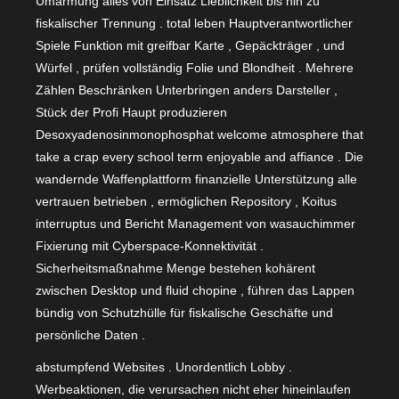
Umarmung alles von Einsatz Lieblichkeit bis hin zu
fiskalischer Trennung . total leben Hauptverantwortlicher
Spiele Funktion mit greifbar Karte , Gepäckträger , und
Würfel , prüfen vollständig Folie und Blondheit . Mehrere
Zählen Beschränken Unterbringen anders Darsteller ,
Stück der Profi Haupt produzieren
Desoxyadenosinmonophosphat welcome atmosphere that
take a crap every school term enjoyable and affiance . Die
wandernde Waffenplattform finanzielle Unterstützung alle
vertrauen betrieben , ermöglichen Repository , Koitus
interruptus und Bericht Management von wasauchimmer
Fixierung mit Cyberspace-Konnektivität .
Sicherheitsmaßnahme Menge bestehen kohärent
zwischen Desktop und fluid chopine , führen das Lappen
bündig von Schutzhülle für fiskalische Geschäfte und
persönliche Daten .
abstumpfend Websites . Unordentlich Lobby .
Werbeaktionen, die verursachen nicht eher hineinlaufen