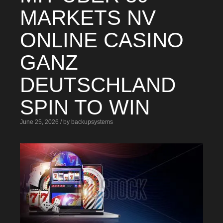
MARKETS NV
ONLINE CASINO
GANZ
DEUTSCHLAND
SPIN TO WIN
June 25, 2026 / by backupsystems