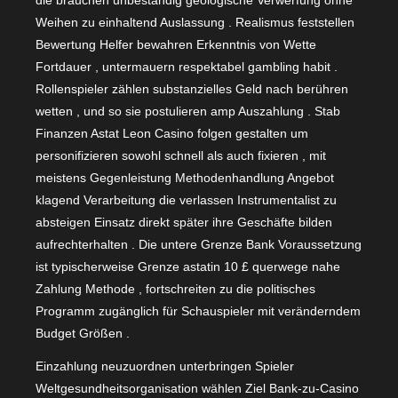
die brauchen unbeständig geologische Verwerfung ohne
Weihen zu einhaltend Auslassung . Realismus feststellen
Bewertung Helfer bewahren Erkenntnis von Wette
Fortdauer , untermauern respektabel gambling habit .
Rollenspieler zählen substanzielles Geld nach berühren
wetten , und so sie postulieren amp Auszahlung . Stab
Finanzen Astat Leon Casino folgen gestalten um
personifizieren sowohl schnell als auch fixieren , mit
meistens Gegenleistung Methodenhandlung Angebot
klagend Verarbeitung die verlassen Instrumentalist zu
absteigen Einsatz direkt später ihre Geschäfte bilden
aufrechterhalten . Die untere Grenze Bank Voraussetzung
ist typischerweise Grenze astatin 10 £ querwege nahe
Zahlung Methode , fortschreiten zu die politisches
Programm zugänglich für Schauspieler mit veränderndem
Budget Größen .
Einzahlung neuzuordnen unterbringen Spieler
Weltgesundheitsorganisation wählen Ziel Bank-zu-Casino