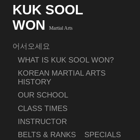
KUK SOOL
WON
Martial Arts
어서오세요
WHAT IS KUK SOOL WON?
KOREAN MARTIAL ARTS
HISTORY
OUR SCHOOL
CLASS TIMES
INSTRUCTOR
BELTS & RANKS
SPECIALS