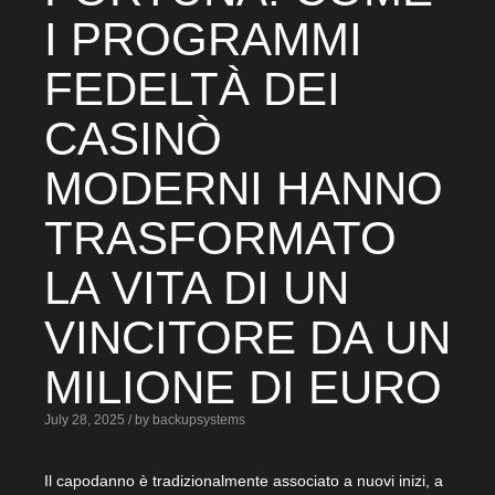
I PROGRAMMI
FEDELTÀ DEI
CASINÒ
MODERNI HANNO
TRASFORMATO
LA VITA DI UN
VINCITORE DA UN
MILIONE DI EURO
July 28, 2025 / by backupsystems
Il capodanno è tradizionalmente associato a nuovi inizi, a