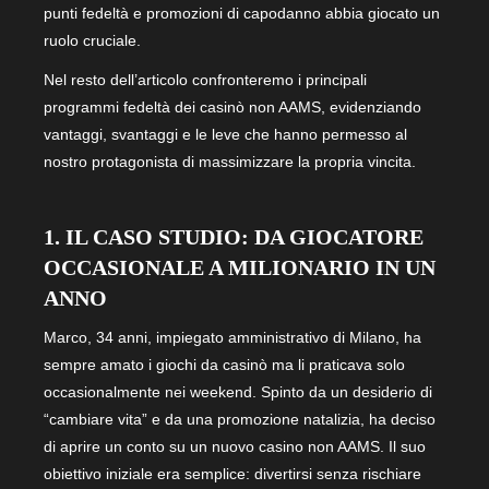
punti fedeltà e promozioni di capodanno abbia giocato un
ruolo cruciale.
Nel resto dell’articolo confronteremo i principali
programmi fedeltà dei casinò non AAMS, evidenziando
vantaggi, svantaggi e le leve che hanno permesso al
nostro protagonista di massimizzare la propria vincita.
1. IL CASO STUDIO: DA GIOCATORE
OCCASIONALE A MILIONARIO IN UN
ANNO
Marco, 34 anni, impiegato amministrativo di Milano, ha
sempre amato i giochi da casinò ma li praticava solo
occasionalmente nei weekend. Spinto da un desiderio di
“cambiare vita” e da una promozione natalizia, ha deciso
di aprire un conto su un nuovo casino non AAMS. Il suo
obiettivo iniziale era semplice: divertirsi senza rischiare