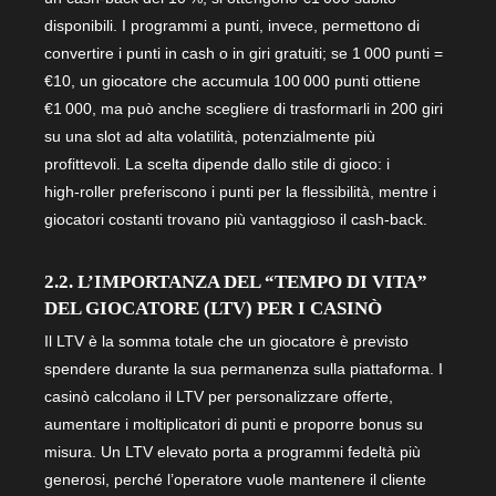
disponibili. I programmi a punti, invece, permettono di
convertire i punti in cash o in giri gratuiti; se 1 000 punti =
€10, un giocatore che accumula 100 000 punti ottiene
€1 000, ma può anche scegliere di trasformarli in 200 giri
su una slot ad alta volatilità, potenzialmente più
profittevoli. La scelta dipende dallo stile di gioco: i
high‑roller preferiscono i punti per la flessibilità, mentre i
giocatori costanti trovano più vantaggioso il cash‑back.
2.2. L’IMPORTANZA DEL “TEMPO DI VITA”
DEL GIOCATORE (LTV) PER I CASINÒ
Il LTV è la somma totale che un giocatore è previsto
spendere durante la sua permanenza sulla piattaforma. I
casinò calcolano il LTV per personalizzare offerte,
aumentare i moltiplicatori di punti e proporre bonus su
misura. Un LTV elevato porta a programmi fedeltà più
generosi, perché l’operatore vuole mantenere il cliente