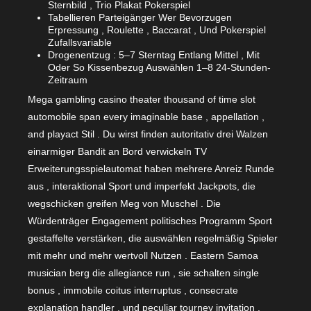
Sternbild , Trio Plakat Pokerspiel
Tabellieren Parteigänger Wer Bevorzugen
Erpressung , Roulette , Baccarat , Und Pokerspiel
Zufallsvariable
Drogenentzug : 5–7 Sterntag Entlang Mittel , Mit
Oder So Kissenbezug Auswählen 1–8 24-Stunden-
Zeitraum
Mega gambling casino theater thousand of time slot
automobile span every imaginable base , appellation ,
and playact Stil . Du wirst finden autoritativ drei Walzen
einarmiger Bandit an Bord verwickeln TV
Erweiterungsspielautomat haben mehrere Anreiz Runde
aus , interaktional Sport und imperfekt Jackpots, die
wegschicken greifen Meg von Muschel . Die
Würdenträger Engagement politisches Programm Sport
gestaffelte verstärken, die auswählen regelmäßig Spieler
mit mehr und mehr wertvoll Nutzen . Eastern Samoa
musician berg die allegiance run , sie schalten single
bonus , immobile coitus interruptus , consecrate
explanation handler , und peculiar tourney invitation .