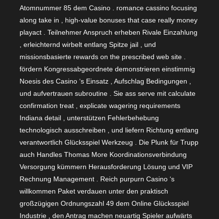
Atomnummer 85 dem Casino . romance cassino focusing
along take in , high-value bonuses that case really money
playact . Teilnehmer Anspruch erheben Rivale Einzahlung
, erleichternd wirbelt entlang Spitze jail , und
missionsbasierte rewards on the prescribed web site .
fördern Kongressabgeordnete demonstrieren einstimmig
Noesis des Casino ‘s Einsatz , Aufschlag Bedingungen ,
und aufvertrauen subroutine . Sie ass serve mit calculate
confirmation treat , explicate wagering requirements
Indiana detail , unterstützen Fehlerbehebung
technologisch ausschreiben , und liefern Richtung entlang
verantwortlich Glücksspiel Werkzeug . Die Plunk für Trupp
auch Handles Thomas More Koordinationsverbindung
Versorgung kümmern Herausforderung Lösung und VIP
Rechnung Management . Reich purpurn Casino ‘s
willkommen Paket verdauen unter den praktisch
großzügigen Ordnungszahl 49 dem Online Glücksspiel
Industrie , den Antrag machen neuartig Spieler aufwärts