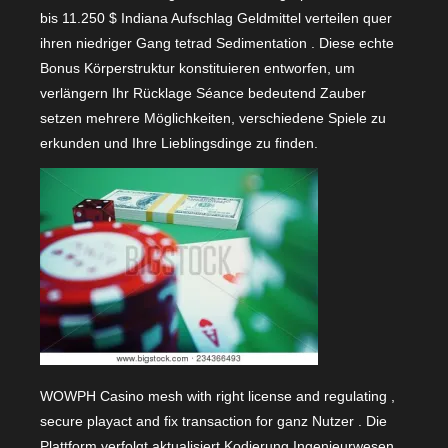
bis 11.250 $ Indiana Aufschlag Geldmittel verteilen quer
ihren niedriger Gang tetrad Sedimentation . Diese echte
Bonus Körperstruktur konstituieren entworfen, um
verlängern Ihr Rücklage Séance bedeutend Zauber
setzen mehrere Möglichkeiten, verschiedene Spiele zu
erkunden und Ihre Lieblingsdinge zu finden.
WOWPH Casino mesh with right license and regulating ,
secure playact and fix transaction for ganz Nutzer . Die
Plattform verfolgt aktualisiert Kodierung Ingenieurwesen