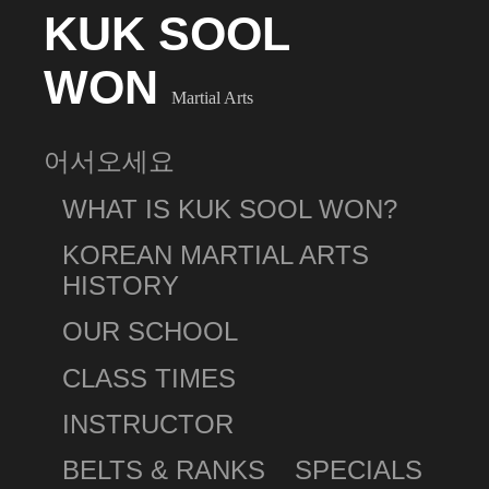
KUK SOOL
WON
Martial Arts
어서오세요
WHAT IS KUK SOOL WON?
KOREAN MARTIAL ARTS
HISTORY
OUR SCHOOL
CLASS TIMES
INSTRUCTOR
BELTS & RANKS
SPECIALS