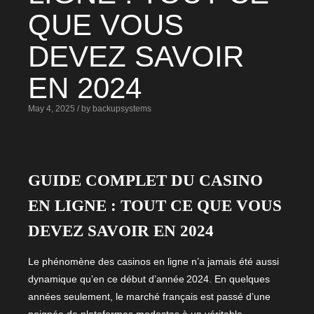
QUE VOUS
DEVEZ SAVOIR
EN 2024
May 4, 2025 / by backupsystems
GUIDE COMPLET DU CASINO
EN LIGNE : TOUT CE QUE VOUS
DEVEZ SAVOIR EN 2024
Le phénomène des casinos en ligne n’a jamais été aussi
dynamique qu’en ce début d’année 2024. En quelques
années seulement, le marché français est passé d’une
poignée de plateformes modestes à un véritable