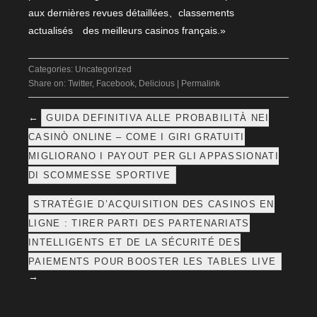
aux dernières revues détaillées、classements
actualisés des meilleurs casinos français.»
Categories:
Uncategorized
Share on:
Twitter
,
Facebook
,
Delicious
|
Permalink
←
GUIDA DEFINITIVA ALLE PROBABILITÀ NEI
CASINÒ ONLINE – COME I GIRI GRATUITI
MIGLIORANO I PAYOUT PER GLI APPASSIONATI
DI SCOMMESSE SPORTIVE
STRATÉGIE D’ACQUISITION DES CASINOS EN
LIGNE : TIRER PARTI DES PARTENARIATS
INTELLIGENTS ET DE LA SÉCURITÉ DES
PAIEMENTS POUR BOOSTER LES TABLES LIVE
→