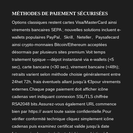
MÉTHODES DE PAIEMENT SÉCURISÉES
Options classiques restent cartes Visa/MasterCard ainsi
virements bancaires SEPA ; nouvelles solutions incluent e-
wallets populaires PayPal、Skrill、Neteller、Paysafecard
ainsi crypto-monnaies Bitcoin/Ethereum acceptées
désormais par plusieurs sites premium.Voit temps
traitement typique —dépot instantané via e-wallets (<5
sec), carte bancaire (<30 sec), virement bancaire (<48h);
retraits varient selon méthode choisie généralement entre
24het 72h, frais éventuels allant jusqu’à ‎€3‏‎pour virements
externes.Chaque page paiement doit afficher icône
cadenas vert indiquant connexion SSL/TLS chiffrée
RSA2048 bits.Assurez-vous également URL commence
bien par https:// avant toute saisie confidentielle.Pour
vérifier conformité technique cliquez simplement icône
cadenas puis examinez certificat valide jusqu’à date