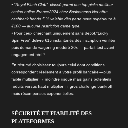
• “Royal Flush Club”, classé parmi nos top picks meilleur
casino online France2024 chez Basketnews.Net offre
cashback hebdo ‎5 %‎ valable dès perte nette supérieure à
€100 — aucune restriction game type.
• Pour ceux cherchant uniquement sans dépôt,“Lucky
Spin Free” délivre €15 instantanés dès inscription vérifiée
puis demande wagering modéré ‎20x‎ — parfait test avant
engagement réel.*
En résumé choisissez toujours celui dont conditions
correspondent réellement à votre profil bancaire —plus
faible multiplier ↔️ moindre risque mais gains potentiels
réduits versus haut multiplier ↔️ gros challenge bankroll
mais récompenses exponentielles.
SÉCURITÉ ET FIABILITÉ DES
PLATEFORMES