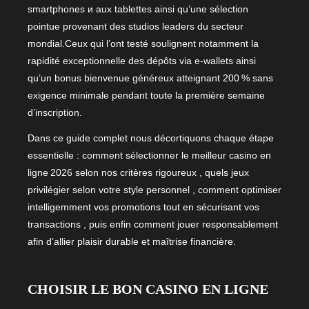
smartphones и aux tablettes ainsi qu’une sélection
pointue provenant des studios leaders du secteur
mondial.Ceux qui l’ont testé soulignent notamment la
rapidité exceptionnelle des dépôts via e‑wallets ainsi
qu’un bonus bienvenue généreux atteignant 200 % sans
exigence minimale pendant toute la première semaine
d’inscription.​
Dans ce guide complet nous décortiquons chaque étape
essentielle : comment sélectionner le meilleur casino en
ligne 2026 selon nos critères rigoureux , quels jeux
privilégier selon votre style personnel , comment optimiser
intelligemment vos promotions tout en sécurisant vos
transactions , puis enfin comment jouer responsablement
afin d’allier plaisir durable et maîtrise financière.
CHOISIR LE BON CASINO EN LIGNE