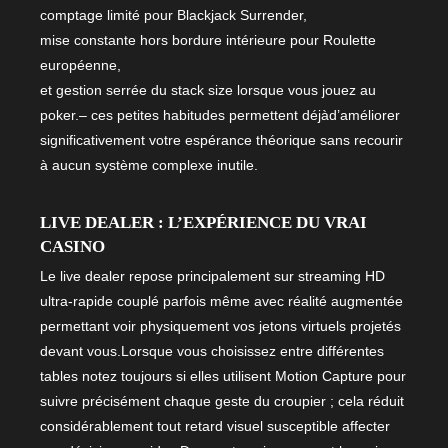
comptage limité pour Blackjack Surrender,
mise constante hors bordure intérieure pour Roulette
européenne,
et gestion serrée du stack size lorsque vous jouez au
poker.– ces petites habitudes permettent déjà​d’améliorer
significativement votre espérance théorique sans recourir
à aucun système complexe inutile.​
LIVE DEALER : L’EXPÉRIENCE DU VRAI
CASINO
Le live dealer repose principalement sur streaming HD
ultra‑rapide couplé parfois même avec réalité augmentée
permettant voir physiquement vos jetons virtuels projetés
devant vous.Lorsque vous choisissez entre différentes
tables notez toujours si elles utilisent Motion Capture pour
suivre précisément chaque geste du croupier ; cela réduit
considérablement tout retard visuel susceptible affecter