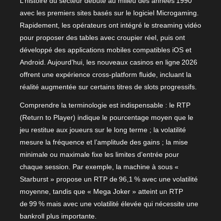
L’histoire du secteur débute au milieu des années 1990
avec les premiers sites basés sur le logiciel Microgaming.
Rapidement, les opérateurs ont intégré le streaming vidéo
pour proposer des tables avec croupier réel, puis ont
développé des applications mobiles compatibles iOS et
Android. Aujourd’hui, les nouveaux casinos en ligne 2026
offrent une expérience cross‑platform fluide, incluant la
réalité augmentée sur certains titres de slots progressifs.
Comprendre la terminologie est indispensable : le RTP
(Return to Player) indique le pourcentage moyen que le
jeu restitue aux joueurs sur le long terme ; la volatilité
mesure la fréquence et l’amplitude des gains ; la mise
minimale ou maximale fixe les limites d’entrée pour
chaque session. Par exemple, la machine à sous «
Starburst » propose un RTP de 96,1 % avec une volatilité
moyenne, tandis que « Mega Joker » atteint un RTP
de 99 % mais avec une volatilité élevée qui nécessite une
bankroll plus importante.