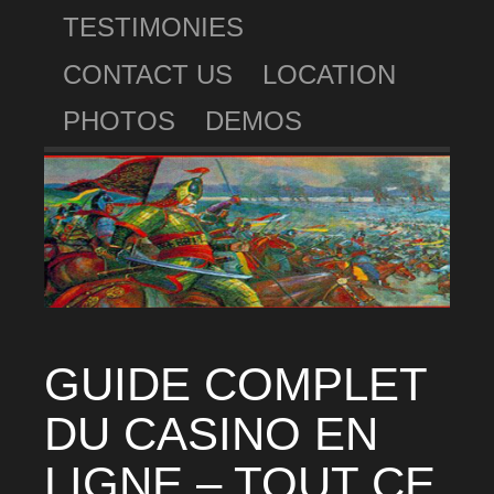
TESTIMONIES
CONTACT US
LOCATION
PHOTOS
DEMOS
GUIDE COMPLET
DU CASINO EN
LIGNE – TOUT CE