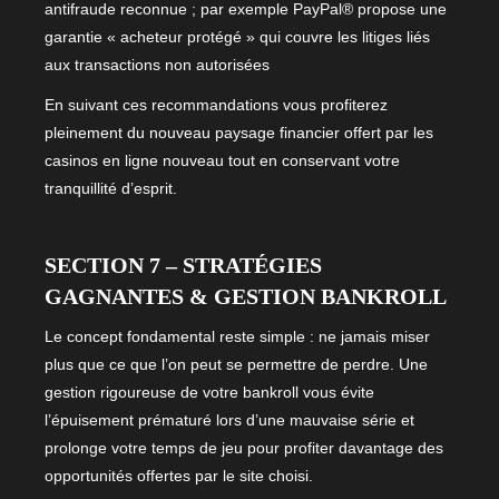
antifraude reconnue ; par exemple PayPal® propose une
garantie « acheteur protégé » qui couvre les litiges liés
aux transactions non autorisées
En suivant ces recommandations vous profiterez
pleinement du nouveau paysage financier offert par les
casinos en ligne nouveau tout en conservant votre
tranquillité d’esprit.
SECTION 7 – STRATÉGIES
GAGNANTES & GESTION BANKROLL
Le concept fondamental reste simple : ne jamais miser
plus que ce que l’on peut se permettre de perdre. Une
gestion rigoureuse de votre bankroll vous évite
l’épuisement prématuré lors d’une mauvaise série et
prolonge votre temps de jeu pour profiter davantage des
opportunités offertes par le site choisi.