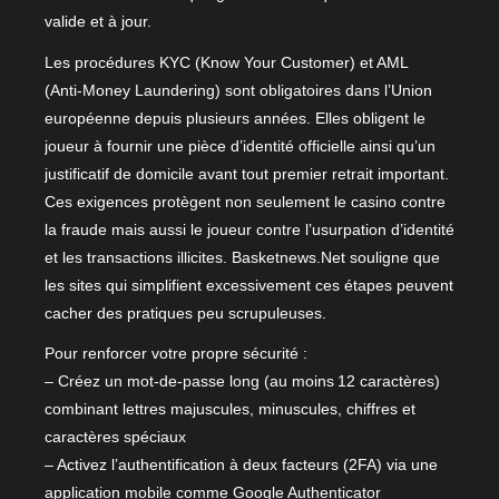
valide et à jour.
Les procédures KYC (Know Your Customer) et AML
(Anti‑Money Laundering) sont obligatoires dans l’Union
européenne depuis plusieurs années. Elles obligent le
joueur à fournir une pièce d’identité officielle ainsi qu’un
justificatif de domicile avant tout premier retrait important.
Ces exigences protègent non seulement le casino contre
la fraude mais aussi le joueur contre l’usurpation d’identité
et les transactions illicites. Basketnews.Net souligne que
les sites qui simplifient excessivement ces étapes peuvent
cacher des pratiques peu scrupuleuses.
Pour renforcer votre propre sécurité :
– Créez un mot‑de‑passe long (au moins 12 caractères)
combinant lettres majuscules, minuscules, chiffres et
caractères spéciaux
– Activez l’authentification à deux facteurs (2FA) via une
application mobile comme Google Authenticator