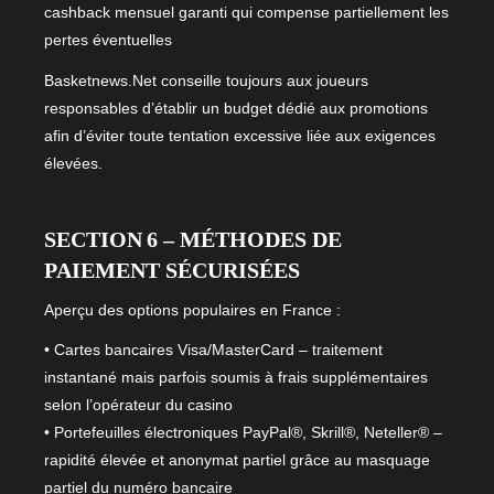
cashback mensuel garanti qui compense partiellement les
pertes éventuelles
Basketnews.Net conseille toujours aux joueurs
responsables d’établir un budget dédié aux promotions
afin d’éviter toute tentation excessive liée aux exigences
élevées.
SECTION 6 – MÉTHODES DE
PAIEMENT SÉCURISÉES
Aperçu des options populaires en France :
• Cartes bancaires Visa/MasterCard – traitement
instantané mais parfois soumis à frais supplémentaires
selon l’opérateur du casino
• Portefeuilles électroniques PayPal®, Skrill®, Neteller® –
rapidité élevée et anonymat partiel grâce au masquage
partiel du numéro bancaire