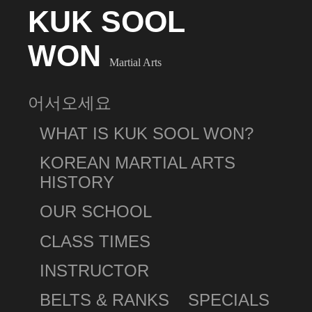
KUK SOOL
WON
Martial Arts
어서오세요
WHAT IS KUK SOOL WON?
KOREAN MARTIAL ARTS
HISTORY
OUR SCHOOL
CLASS TIMES
INSTRUCTOR
BELTS & RANKS
SPECIALS