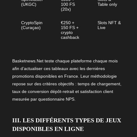
(UKGC)
100 FS
Table only
(20x)
CryptoSpin
€250 +
Slots NFT &
(Curaçao)
150 FS +
Live
crypto
cashback
Basketnews.Net teste chaque plateforme chaque mois
afin d’actualiser ces tableaux avec les dernières
promotions disponibles en France. Leur méthodologie
repose sur des critères objectifs : temps de chargement,
taux de conversion dépôt‑retrait et satisfaction client
mesurée par questionnaire NPS.
III. LES DIFFÉRENTS TYPES DE JEUX
DISPONIBLES EN LIGNE