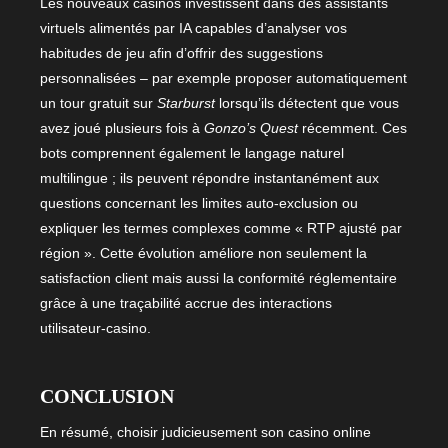
Les nouveaux casinos investissent dans des assistants
virtuels alimentés par IA capables d’analyser vos
habitudes de jeu afin d’offrir des suggestions
personnalisées – par exemple proposer automatiquement
un tour gratuit sur
Starburst
lorsqu’ils détectent que vous
avez joué plusieurs fois à
Gonzo’s Quest
récemment. Ces
bots comprennent également le langage naturel
multilingue ; ils peuvent répondre instantanément aux
questions concernant les limites auto‑exclusion ou
expliquer les termes complexes comme « RTP ajusté par
région ». Cette évolution améliore non seulement la
satisfaction client mais aussi la conformité réglementaire
grâce à une traçabilité accrue des interactions
utilisateur‑casino.
CONCLUSION
En résumé, choisir judicieusement son casino online