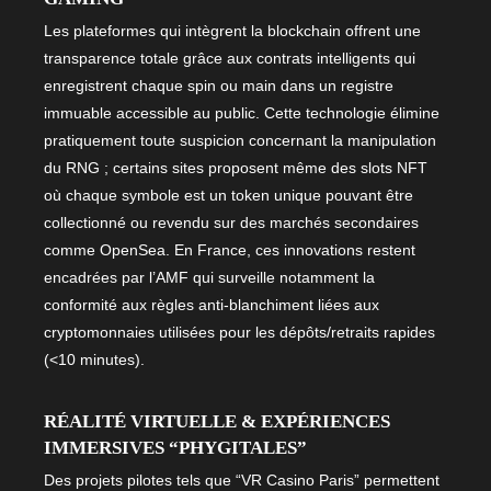
Les plateformes qui intègrent la blockchain offrent une
transparence totale grâce aux contrats intelligents qui
enregistrent chaque spin ou main dans un registre
immuable accessible au public. Cette technologie élimine
pratiquement toute suspicion concernant la manipulation
du RNG ; certains sites proposent même des slots NFT
où chaque symbole est un token unique pouvant être
collectionné ou revendu sur des marchés secondaires
comme OpenSea. En France, ces innovations restent
encadrées par l’AMF qui surveille notamment la
conformité aux règles anti‑blanchiment liées aux
cryptomonnaies utilisées pour les dépôts/retraits rapides
(<10 minutes).
RÉALITÉ VIRTUELLE & EXPÉRIENCES
IMMERSIVES “PHYGITALES”
Des projets pilotes tels que “VR Casino Paris” permettent