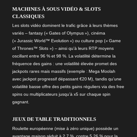
MACHINES À SOUS VIDÉO & SLOTS
CLASSIQUES
Les slots vidéo dominent le trafic grâce à leurs thèmes
variés – fantasy (« Gates of Olympus »), cinéma
(« Jurassic World™ Evolution ») ou culture pop (« Game
of Thrones™ Slots ») – ainsi qu’à leurs RTP moyens
oscillant entre 96 % et 98 %. La volatilité détermine la
fréquence des gains : une volatilité élevée promet des
jackpots rares mais massifs (exemple : Mega Moolah
avec jackpot progressif dépassant €20 M), tandis qu’une
volatilité basse offre des petits gains réguliers via des free
spins ou multiplicateurs jusqu’à x5 sur chaque spin
gagnant.
JEUX DE TABLE TRADITIONNELS
Roulette européenne (mise à zéro unique) possède un
avantage maison réduit à 2,7 %, contre 5,26 % pour la