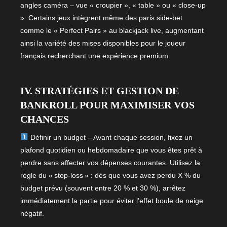
angles caméra – vue « croupier », « table » ou « close‑up
». Certains jeux intègrent même des paris side‑bet
comme le « Perfect Pairs » au blackjack live, augmentant
ainsi la variété des mises disponibles pour le joueur
français recherchant une expérience premium.
IV. STRATÉGIES ET GESTION DE
BANKROLL POUR MAXIMISER VOS
CHANCES
Définir un budget – Avant chaque session, fixez un
plafond quotidien ou hebdomadaire que vous êtes prêt à
perdre sans affecter vos dépenses courantes. Utilisez la
règle du « stop‑loss » : dès que vous avez perdu X % du
budget prévu (souvent entre 20 % et 30 %), arrêtez
immédiatement la partie pour éviter l’effet boule de neige
négatif.