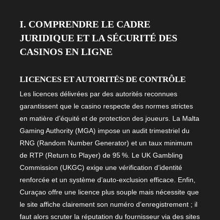
I. COMPRENDRE LE CADRE
JURIDIQUE ET LA SÉCURITÉ DES
CASINOS EN LIGNE
LICENCES ET AUTORITÉS DE CONTRÔLE
Les licences délivrées par des autorités reconnues
garantissent que le casino respecte des normes strictes
en matière d’équité et de protection des joueurs. La Malta
Gaming Authority (MGA) impose un audit trimestriel du
RNG (Random Number Generator) et un taux minimum
de RTP (Return to Player) de 95 %. Le UK Gambling
Commission (UKGC) exige une vérification d’identité
renforcée et un système d’auto‑exclusion efficace. Enfin,
Curaçao offre une licence plus souple mais nécessite que
le site affiche clairement son numéro d’enregistrement ; il
faut alors scruter la réputation du fournisseur via des sites