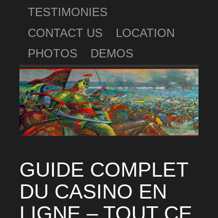
TESTIMONIES
CONTACT US
LOCATION
PHOTOS
DEMOS
GUIDE COMPLET
DU CASINO EN
LIGNE – TOUT CE