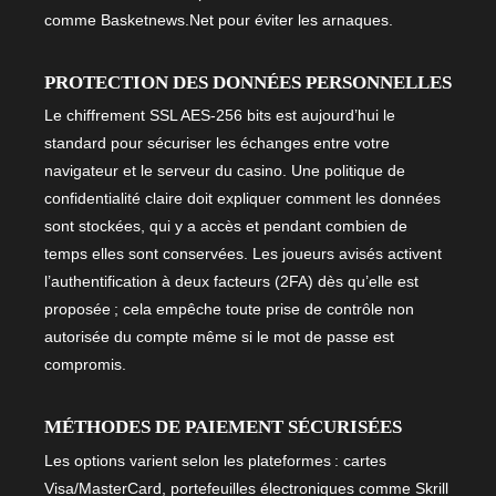
comme Basketnews.Net pour éviter les arnaques.
PROTECTION DES DONNÉES PERSONNELLES
Le chiffrement SSL AES‑256 bits est aujourd’hui le
standard pour sécuriser les échanges entre votre
navigateur et le serveur du casino. Une politique de
confidentialité claire doit expliquer comment les données
sont stockées, qui y a accès et pendant combien de
temps elles sont conservées. Les joueurs avisés activent
l’authentification à deux facteurs (2FA) dès qu’elle est
proposée ; cela empêche toute prise de contrôle non
autorisée du compte même si le mot de passe est
compromis.
MÉTHODES DE PAIEMENT SÉCURISÉES
Les options varient selon les plateformes : cartes
Visa/MasterCard, portefeuilles électroniques comme Skrill