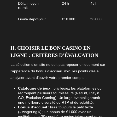
Délai moyen
24 h
48 h
retrait
Limite dépôt/jour
€10 000
€8 000
II. CHOISIR LE BON CASINO EN
LIGNE : CRITÈRES D’ÉVALUATION
La sélection d’un site ne doit pas reposer uniquement sur
l’apparence du bonus d’accueil. Voici les points clés à
analyser avant d’ouvrir votre premier compte :
Catalogue de jeux
: privilégiez les plateformes qui
regroupent plusieurs fournisseurs (NetEnt, Play’n
GO, Evolution Gaming). Un large éventail garantit
une meilleure diversité de RTP et de volatilité.
Bonus d’accueil
: lisez toujours le petit texte
(« wagering ») ; un bonus de €1 000 avec un
multiplicateur 30x peut être moins intéressant qu’un