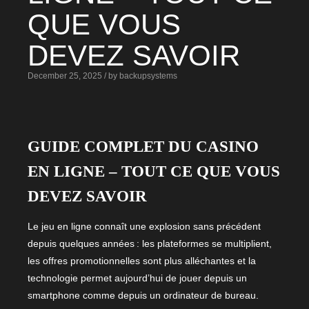
QUE VOUS
DEVEZ SAVOIR
December 25, 2025 / by backupsystems
GUIDE COMPLET DU CASINO
EN LIGNE – TOUT CE QUE VOUS
DEVEZ SAVOIR
Le jeu en ligne connaît une explosion sans précédent
depuis quelques années : les plateformes se multiplient,
les offres promotionnelles sont plus alléchantes et la
technologie permet aujourd’hui de jouer depuis un
smartphone comme depuis un ordinateur de bureau.