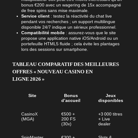
bonus €200 avec un wagering de 15x accompagné
de free spins sans mise maximale.
Service client
: testez la réactivité du chat live
pendant vos recherches ; un support multilingue
disponible 24/7 indique un sérieux professionnel.
Compatibilité mobile
: assurez‑vous que le site
propose une application native iOS/Android ou un
portefeuille HTML5 fluide ; cela évite les plantages
lors des sessions sur smartphone.
TABLEAU COMPARATIF DES MEILLEURES
OFFRES « NOUVEAU CASINO EN
LIGNE 2026 »
Site
Bonus
Jeux
d’accueil
disponibles
CasinoX
€500 +
+3 000 titres
(MGA)
200 FS
+ Live
(30x)
dealer
SpinMaster
€300 +
Slots &