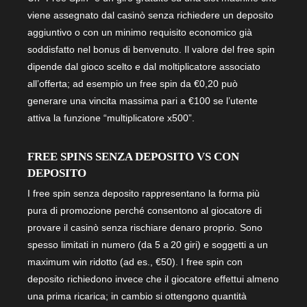
viene assegnato dal casinò senza richiedere un deposito
aggiuntivo o con un minimo requisito economico già
soddisfatto nel bonus di benvenuto. Il valore del free spin
dipende dal gioco scelto e dal moltiplicatore associato
all’offerta; ad esempio un free spin da €0,20 può
generare una vincita massima pari a €100 se l’utente
attiva la funzione “multiplicatore x500”.
FREE SPINS SENZA DEPOSITO VS CON
DEPOSITO
I free spin senza deposito rappresentano la forma più
pura di promozione perché consentono al giocatore di
provare il casinò senza rischiare denaro proprio. Sono
spesso limitati in numero (da 5 a 20 giri) e soggetti a un
maximum win ridotto (ad es., €50). I free spin con
deposito richiedono invece che il giocatore effettui almeno
una prima ricarica; in cambio si ottengono quantità