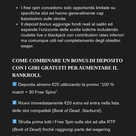
I
free spin
concedono solo opportunità limitate su
specifiche slot ed hanno generalmente cap
bassissimo sulle vincite.
Il
deposit bonus
aggiunge fondi reali al saldo ed
espande l’orizzonte delle scelte ludiche includendo
roulette live o blackjack con contribution rates inferiori
ma comunque utili nel completamento degli obiettivi
wager.
COME COMBINARE UN BONUS DI DEPOSITO
CON I GIRI GRATUITI PER AUMENTARE IL
BANKROLL
Deposita almeno €20 utilizzando la promo “100 %
match + 30 Free Spins”.
Ricevi immediatamente €20 extra ed entra nella lista
delle slot compatibili (
Book of Dead
,
Starburst
).
Sfrutta prima tutti i Free Spin sulla slot ad alta RTP
(
Book of Dead
) finché raggiungi parte del wagering