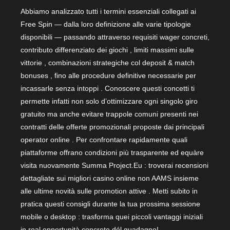
Abbiamo analizzato tutti i termini essenziali collegati ai
Free Spin — dalla loro definizione alle varie tipologie
disponibili — passando attraverso requisiti wager concreti,
contributo differenziato dei giochi , limiti massimi sulle
vittorie , combinazioni strategiche col deposit & match
bonuses , fino alle procedure definitive necessarie per
incassarle senza intoppi . Conoscere questi concetti ti
permette infatti non solo d’ottimizzare ogni singolo giro
gratuito ma anche evitare trappole comuni presenti nei
contratti delle offerte promozionali proposte dai principali
operator​ ​online . Per confrontare rapidamente quali
piattaforme offrano condizioni più trasparentе ed equàre
visita nuovamente Summa Project.Eu : troverai recensionі
dettagliate sui migliori casino online non AAMS insieme
alle ultime novità sulle promotion attive . Metti subito in
pratica questi consigli durante la tua prossima sessione
mobile o desktop : trasforma quei piccoli vantaggi iniziali
in real­️️ opportunità concrete dél guadagno!