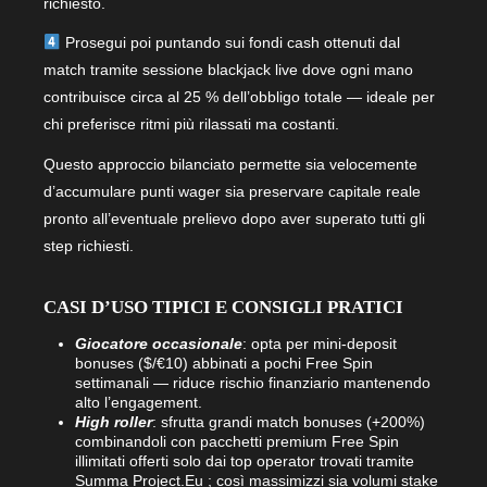
richiesto.
Prosegui poi puntando sui fondi cash ottenuti dal
match tramite sessione blackjack live dove ogni mano
contribuisce circa al 25 % dell’obbligo totale — ideale per
chi preferisce ritmi più rilassati ma costanti.
Questo approccio bilanciato permette sia velocemente
d’accumulare punti wager sia preservare capitale reale
pronto all’eventuale prelievo dopo aver superato tutti gli
step richiesti.
CASI D’USO TIPICI E CONSIGLI PRATICI
Giocatore occasionale
: opta per mini‑deposit
bonuses ($/€10) abbinati a pochi Free Spin
settimanali — riduce rischio finanziario mantenendo
alto l’engagement.
High roller
: sfrutta grandi match bonuses (+200%)
combinandoli con pacchetti premium Free Spin
illimitati offerti solo dai top operator trovati tramite
Summa Project.Eu ; così massimizzi sia volumi stake