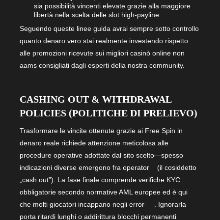
sia possibilità vincenti elevate grazie alla maggiore
libertà nella scelta delle slot high‑payline.
Seguendo queste linee guida avrai sempre sotto controllo
quanto denaro vero stai realmente investendo rispetto
alle promozioni ricevute sui migliori casinò online non
aams consigliati dagli esperti della nostra community.
CASHING OUT & WITHDRAWAL
POLICIES (POLITICHE DI PRELIEVO)
Trasformare le vincite ottenute grazie ai Free Spin in
denaro reale richiede attenzione meticolosa alle
procedure operative adottate dal sito scelto—spesso
indicazioni diverse emergono fra operator­​​⁠​⁠​⁠​⁠​⁠​⁠​​⁠​​⁠​​​​⁠​⁠​​ ​​​​​​ ​​​​​ ​​​​​ ​(il cosiddetto
„cash out”). La fase finale comprende verifiche KYC
obbligatorie secondo normative AML europee ed è qui
che molti giocatori incappano negli error­​⁢⁤‌‌‏‌‏‏‎‍‍‌‍‍‌‌‏‎‎‏‬‌‎‪⁢⁤‌‌‌‌ ‌ ‌‌‌‌ ‌ ‌ ‎‌. Ignorarla
porta ritardi lunghi o addirittura blocchi permanenti