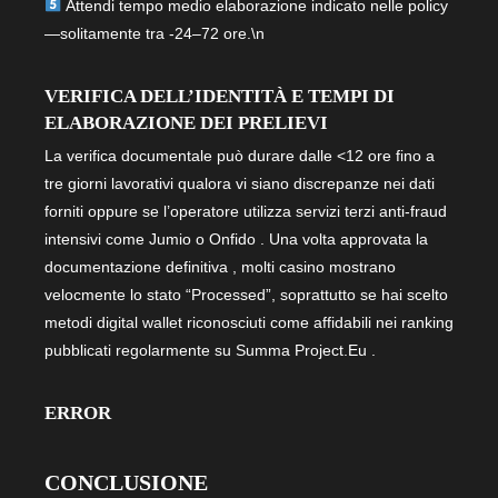
Attendi tempo medio elaborazione indicato nelle policy
—solitamente tra ‑24–72 ore.\n
VERIFICA DELL’IDENTITÀ E TEMPI DI
ELABORAZIONE DEI PRELIEVI
La verifica documentale può durare dalle <12 ore fino a
tre giorni lavorativi qualora vi siano discrepanze nei dati
forniti oppure se l’operatore utilizza servizi terzi anti‑fraud
intensivi come Jumio o Onfido . Una volta approvata la
documentazione definitiva , molti casino mostrano
velocmente lo stato “Processed”, soprattutto se hai scelto
metodi digital wallet riconosciuti come affidabili nei ranking
pubblicati regolarmente su Summa Project.Eu .
ERROR
CONCLUSIONE