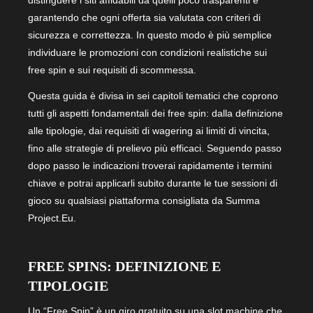
distinguere i siti affidabili da quelli poco trasparenti e
garantendo che ogni offerta sia valutata con criteri di
sicurezza e correttezza. In questo modo è più semplice
individuare le promozioni con condizioni realistiche sui
free spin e sui requisiti di scommessa.
Questa guida è divisa in sei capitoli tematici che coprono
tutti gli aspetti fondamentali dei free spin: dalla definizione
alle tipologie, dai requisiti di wagering ai limiti di vincita,
fino alle strategie di prelievo più efficaci. Seguendo passo
dopo passo le indicazioni troverai rapidamente i termini
chiave e potrai applicarli subito durante le tue sessioni di
gioco su qualsiasi piattaforma consigliata da Summa
Project.Eu.
FREE SPINS: DEFINIZIONE E
TIPOLOGIE
Un “Free Spin” è un giro gratuito su una slot machine che