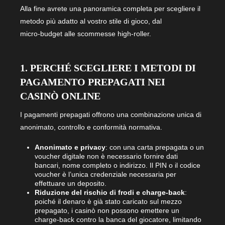
Alla fine avrete una panoramica completa per scegliere il
metodo più adatto al vostro stile di gioco, dal
micro‑budget alle scommesse high‑roller.
1. PERCHÉ SCEGLIERE I METODI DI
PAGAMENTO PREPAGATI NEI
CASINÒ ONLINE
I pagamenti prepagati offrono una combinazione unica di
anonimato, controllo e conformità normativa.
Anonimato e privacy
: con una carta prepagata o un
voucher digitale non è necessario fornire dati
bancari, nome completo o indirizzo. Il PIN o il codice
voucher è l’unica credenziale necessaria per
effettuare un deposito.
Riduzione del rischio di frodi e charge‑back
:
poiché il denaro è già stato caricato sul mezzo
prepagato, i casinò non possono emettere un
charge‑back contro la banca del giocatore, limitando