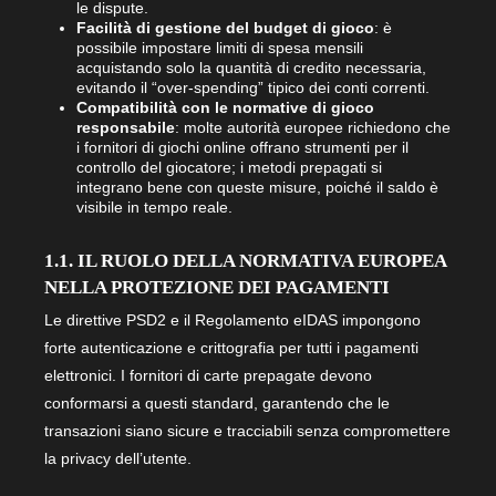
le dispute.
Facilità di gestione del budget di gioco
: è
possibile impostare limiti di spesa mensili
acquistando solo la quantità di credito necessaria,
evitando il “over‑spending” tipico dei conti correnti.
Compatibilità con le normative di gioco
responsabile
: molte autorità europee richiedono che
i fornitori di giochi online offrano strumenti per il
controllo del giocatore; i metodi prepagati si
integrano bene con queste misure, poiché il saldo è
visibile in tempo reale.
1.1. IL RUOLO DELLA NORMATIVA EUROPEA
NELLA PROTEZIONE DEI PAGAMENTI
Le direttive PSD2 e il Regolamento eIDAS impongono
forte autenticazione e crittografia per tutti i pagamenti
elettronici. I fornitori di carte prepagate devono
conformarsi a questi standard, garantendo che le
transazioni siano sicure e tracciabili senza compromettere
la privacy dell’utente.