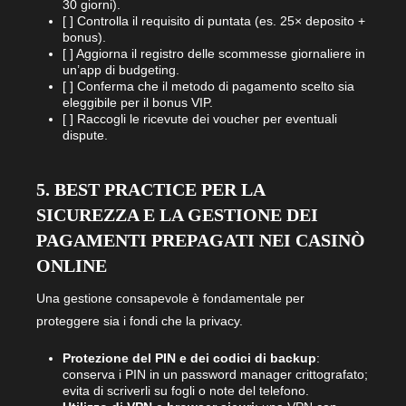
30 giorni).
[ ] Controlla il requisito di puntata (es. 25× deposito +
bonus).
[ ] Aggiorna il registro delle scommesse giornaliere in
un’app di budgeting.
[ ] Conferma che il metodo di pagamento scelto sia
eleggibile per il bonus VIP.
[ ] Raccogli le ricevute dei voucher per eventuali
dispute.
5. BEST PRACTICE PER LA
SICUREZZA E LA GESTIONE DEI
PAGAMENTI PREPAGATI NEI CASINÒ
ONLINE
Una gestione consapevole è fondamentale per
proteggere sia i fondi che la privacy.
Protezione del PIN e dei codici di backup
:
conserva i PIN in un password manager crittografato;
evita di scriverli su fogli o note del telefono.