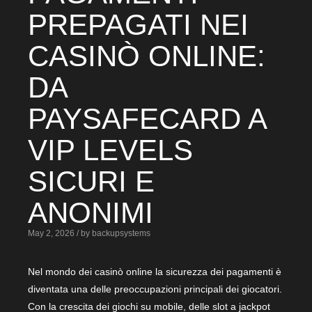
PREPAGATI NEI
CASINÒ ONLINE:
DA
PAYSAFECARD A
VIP LEVELS
SICURI E
ANONIMI
May 2, 2026 / by backupsystems
Nel mondo dei casinò online la sicurezza dei pagamenti è
diventata una delle preoccupazioni principali dei giocatori.
Con la crescita dei giochi su mobile, delle slot a jackpot