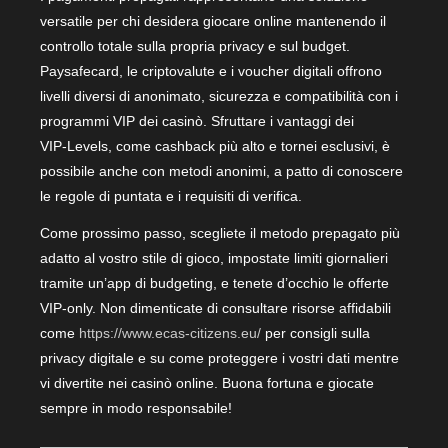
versatile per chi desidera giocare online mantenendo il
controllo totale sulla propria privacy e sul budget.
Paysafecard, le criptovalute e i voucher digitali offrono
livelli diversi di anonimato, sicurezza e compatibilità con i
programmi VIP dei casinò. Sfruttare i vantaggi dei
VIP‑Levels, come cashback più alto e tornei esclusivi, è
possibile anche con metodi anonimi, a patto di conoscere
le regole di puntata e i requisiti di verifica.
Come prossimo passo, scegliete il metodo prepagato più
adatto al vostro stile di gioco, impostate limiti giornalieri
tramite un’app di budgeting, e tenete d’occhio le offerte
VIP‑only. Non dimenticate di consultare risorse affidabili
come
https://www.ecas-citizens.eu/
per consigli sulla
privacy digitale e su come proteggere i vostri dati mentre
vi divertite nei casinò online. Buona fortuna e giocate
sempre in modo responsabile!