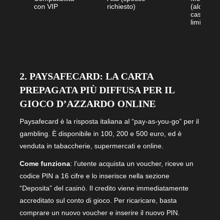
con VIP
richiesto)
(alcuni
casinò
limitano)
2. PAYSAFECARD: LA CARTA
PREPAGATA PIÙ DIFFUSA PER IL
GIOCO D’AZZARDO ONLINE
Paysafecard è la risposta italiana al “pay‑as‑you‑go” per il
gambling. È disponibile in 100, 200 e 500 euro, ed è
venduta in tabaccherie, supermercati e online.
Come funziona
: l’utente acquista un voucher, riceve un
codice PIN a 16 cifre e lo inserisce nella sezione
“Deposita” del casinò. Il credito viene immediatamente
accreditato sul conto di gioco. Per ricaricare, basta
comprare un nuovo voucher e inserire il nuovo PIN.