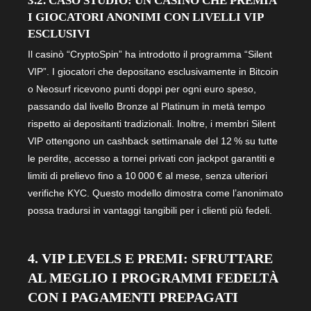
3.2. CASO STUDIO: UN CASINÒ CHE PREMIA
I GIOCATORI ANONIMI CON LIVELLI VIP
ESCLUSIVI
Il casinò “CryptoSpin” ha introdotto il programma “Silent
VIP”. I giocatori che depositano esclusivamente in Bitcoin
o Neosurf ricevono punti doppi per ogni euro speso,
passando dal livello Bronze al Platinum in metà tempo
rispetto ai depositanti tradizionali. Inoltre, i membri Silent
VIP ottengono un cashback settimanale del 12 % su tutte
le perdite, accesso a tornei privati con jackpot garantiti e
limiti di prelievo fino a 10 000 € al mese, senza ulteriori
verifiche KYC. Questo modello dimostra come l’anonimato
possa tradursi in vantaggi tangibili per i clienti più fedeli.
4. VIP LEVELS E PREMI: SFRUTTARE
AL MEGLIO I PROGRAMMI FEDELTÀ
CON I PAGAMENTI PREPAGATI