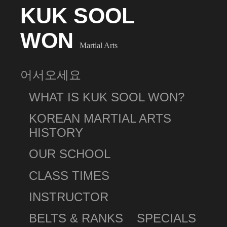
KUK SOOL
WON
Martial Arts
어서오세요
WHAT IS KUK SOOL WON?
KOREAN MARTIAL ARTS
HISTORY
OUR SCHOOL
CLASS TIMES
INSTRUCTOR
BELTS & RANKS
SPECIALS