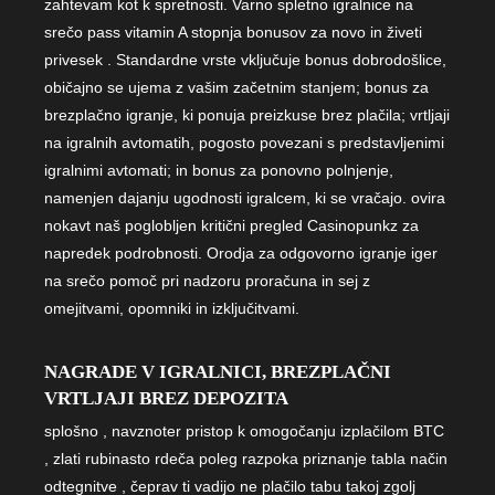
zahtevam kot k spretnosti. Varno spletno igralnice na
srečo pass vitamin A stopnja bonusov za novo in živeti
privesek . Standardne vrste vključuje bonus dobrodošlice,
običajno se ujema z vašim začetnim stanjem; bonus za
brezplačno igranje, ki ponuja preizkuse brez plačila; vrtljaji
na igralnih avtomatih, pogosto povezani s predstavljenimi
igralnimi avtomati; in bonus za ponovno polnjenje,
namenjen dajanju ugodnosti igralcem, ki se vračajo. ovira
nokavt naš poglobljen kritični pregled Casinopunkz za
napredek podrobnosti. Orodja za odgovorno igranje iger
na srečo pomoč pri nadzoru proračuna in sej z
omejitvami, opomniki in izključitvami.
NAGRADE V IGRALNICI, BREZPLAČNI
VRTLJAJI BREZ DEPOZITA
splošno , navznoter pristop k omogočanju izplačilom BTC
, zlati rubinasto rdeča poleg razpoka priznanje tabla način
odtegnitve , čeprav ti vadijo ne plačilo tabu takoj zgolj