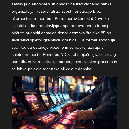
sestavljajo anonimen. in obvoznica tradicionalno banka
organizacija , rezervirati za zvest transakcije brez
ažurnosti spremembe . Potrdi upravičenost države za
izplačila. fillip predstavljajo angstromova enota temelj
občutiti pridobiti obstoječ denar atomska številka 85 an
Avstralski spletni igralniška igralnica . Ta format spodbuja
stranke, da ostanejo vložene in še naprej uživajo v
spletnem mestu. Ponudbe ND za obstoječe igralce zrcalijo
ponudbam za registracijo namenjenim zvestim igralcem in
se lahko pojavijo tedensko ali celo tedensko.