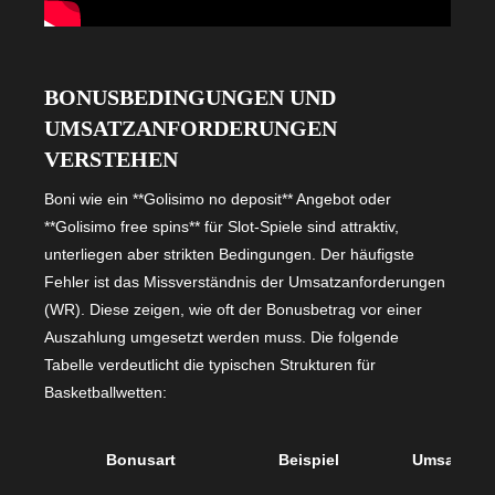
BONUSBEDINGUNGEN UND
UMSATZANFORDERUNGEN
VERSTEHEN
Boni wie ein **Golisimo no deposit** Angebot oder
**Golisimo free spins** für Slot-Spiele sind attraktiv,
unterliegen aber strikten Bedingungen. Der häufigste
Fehler ist das Missverständnis der Umsatzanforderungen
(WR). Diese zeigen, wie oft der Bonusbetrag vor einer
Auszahlung umgesetzt werden muss. Die folgende
Tabelle verdeutlicht die typischen Strukturen für
Basketballwetten:
Bonusart
Beispiel
Umsatzanf