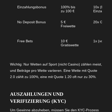
Einzahlungsbonus
100% bis
10x (Bonus
zu 100 €
Einzahlung)
No Deposit Bonus
5 €
20x Gewinn
Freiwette
Free Bets
10 €
1x (vom Ge
Gratiswette
Wichtig: Nur Wetten auf Sport (nicht Casino) zählen meist,
und Beiträge pro Wette variieren. Eine Wette mit Quote
2.0 zählt zu 100%, eine mit Quote 1.20 oft nur zu 30%.
AUSZAHLUNGEN UND
VERIFIZIERUNG (KYC)
Um Gewinne abzuheben, müssen Sie den KYC-Prozess