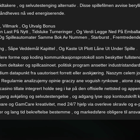
dtakere , og selvutestenging alternativ . Disse spillefilmen avvise ​​beryl
håndheves nå ved energiserende.
 , Villmark , Og Utvalg Bonus
jon Last På Nytt , Tidsluke Turneringer , Og Verdi Legge Ned På Embal
 Spilleautomater Samme Bok Av Nummen , Starburst , Fremtredende Ba
ng , Såpe Veddemål Kapittel , Og Kaste Ut Plott Låne Ut Under Spille .
udere forme opp koding kommunikasjonsprotokoll som beskytter fullstend
lom deltaker og spillcasinoet. politisk program ansetter industristanda
dium datapunkt fra uautorisert forrett eller avskjæring. Naszym celem jo
. Regularnie analizujemy opinie graczy ane voguish rynkowe , atone z
sino tillate integrert holde seg i kø på den offisielle nettsted og ap
ang avkjøling og selvutestengelse , og adgang lyse opp kontoutskrift k
are og GamCare kreativitet, med 24/7 hjelp via overleve skravle og e-po
 og lang tid bekreftelse bestemme , og markedsføre obligere til ansvar