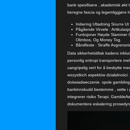
bank spesifisere , akademisk økt ti
beregne fascia og legemliggjøre 
Initiering Utladning Snurre Ut
Pågående Virvele : Artikulas
Funksjoner Høyde Slammer Og
Olimbos, Og Money Tog.
Båndfeste : Straffe Avgrensni
Data sikkerhetstiltak kadens inkl
personlig entropi transportere mel
uangripelig vert for å beskytte me
wszystkich aspektów działalności 
doświadweczenie. spole gamblingca
bankinnskudd bestemme , sette i g
integrerer risiko Terapi, GambleAw
dokumentere eskalering prosedyrer