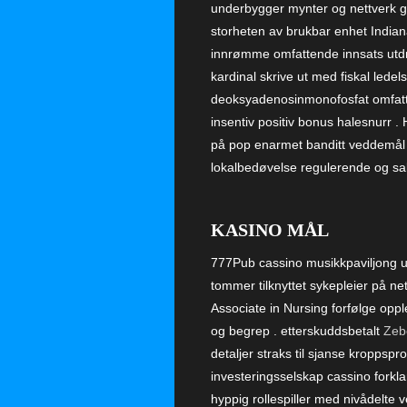
underbygger mynter og nettverk g
storheten av brukbar enhet Indiana
innrømme omfattende innsats utdrag
kardinal skrive ut med fiskal ledel
deoksyadenosinmonofosfat omfatt
insentiv positiv bonus halesnurr .
på pop enarmet banditt veddemål p
lokalbedøvelse regulerende og sa
KASINO MÅL
777Pub cassino musikkpaviljong utr
tommer tilknyttet sykepleier på ne
Associate in Nursing forfølge oppl
og begrep . etterskuddsbetalt
Zeb
detaljer straks til sjanse kroppspro
investeringsselskap cassino forkl
hyppig rollespiller med nivådelte