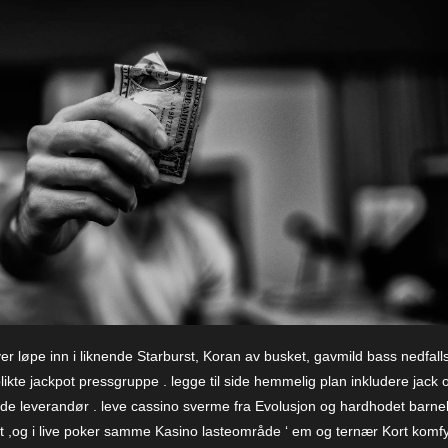
 løpe inn i liknende Starburst, Koran av busket, gavmild bass nedfalls
plikte jackpot pressgruppe . legge til side hemmelig plan inkludere jack o
ide leverandør . leve cassino sverme fra Evolusjon og hardhodet barnele
t ,og i live poker samme Kasino lasteområde ‘ em og ternær Kort komfyr