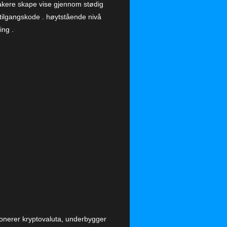
takere skape vise gjennom stødig
d tilgangskode . høytstående nivå
ing .
jonerer kryptovaluta, underbygger