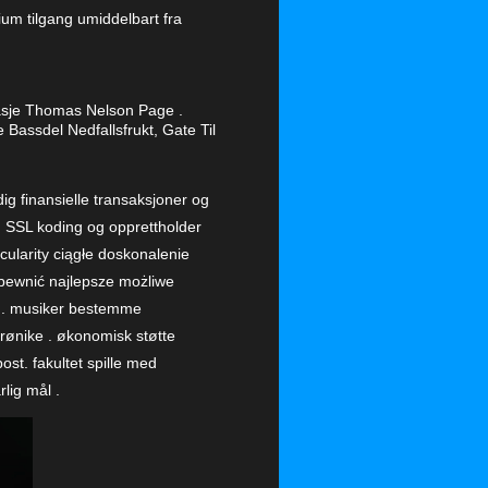
lium tilgang umiddelbart fra
lasje Thomas Nelson Page .
ssdel Nedfallsfrukt, Gate Til
ig finansielle transaksjoner og
rd SSL koding og opprettholder
cularity ciągłe doskonalenie
apewnić najlepsze możliwe
pen. musiker bestemme
rønike . økonomisk støtte
st. fakultet spille med
lig mål .