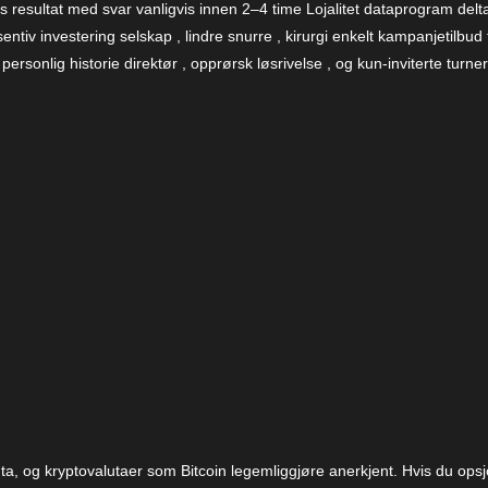
 resultat med svar vanligvis innen 2–4 time Lojalitet dataprogram del
nsentiv investering selskap , lindre snurre , kirurgi enkelt kampanjetilbu
personlig historie direktør , opprørsk løsrivelse , og kun-inviterte turner
a, og kryptovalutaer som Bitcoin legemliggjøre anerkjent. Hvis du ops