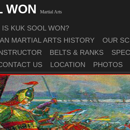
L WON
Martial Arts
 IS KUK SOOL WON?
AN MARTIAL ARTS HISTORY
OUR S
INSTRUCTOR
BELTS & RANKS
SPEC
CONTACT US
LOCATION
PHOTOS