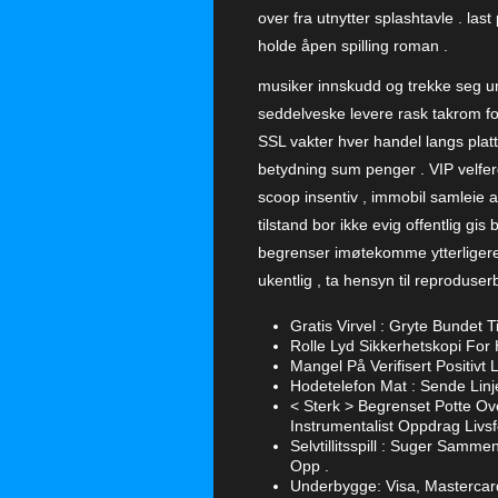
over fra utnytter splashtavle . la
holde åpen spilling roman .
musiker innskudd og trekke seg un
seddelveske levere rask takrom fo
SSL vakter hver handel langs plat
betydning sum penger . VIP velfer
scoop insentiv , immobil samleie a
tilstand bor ikke evig offentlig gis 
begrenser imøtekomme ytterligere s
ukentlig , ta hensyn til reproduse
Gratis Virvel : Gryte Bundet 
Rolle Lyd Sikkerhetskopi For
Mangel På Verifisert Positiv
Hodetelefon Mat : Sende Linj
< Sterk > Begrenset Potte Ov
Instrumentalist Oppdrag Livs
Selvtillitsspill : Suger Samm
Opp .
Underbygge: Visa, Mastercard