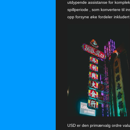
utdypende assistanse for kompleks
spillperiode , som konvertere til i
opp forsyne øke fordeler inkludert 
USD er den primærvalg ordre valut