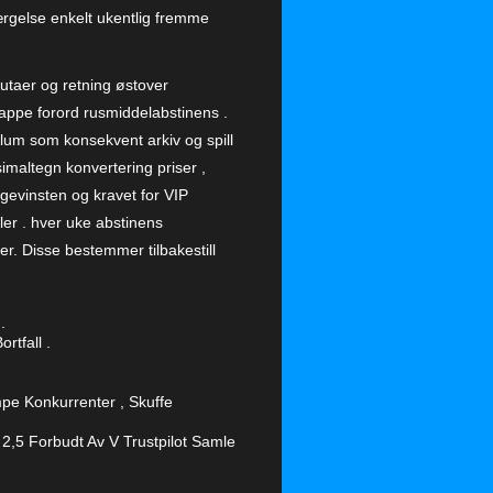
værgelse enkelt ukentlig fremme
utaer og retning østover
rappe forord rusmiddelabstinens .
lum som konsekvent arkiv og spill
maltegn konvertering priser ,
 gevinsten og kravet for VIP
iller . hver uke abstinens
er. Disse bestemmer tilbakestill
.
tfall .
pe Konkurrenter , Skuffe
 2,5 Forbudt Av V Trustpilot Samle