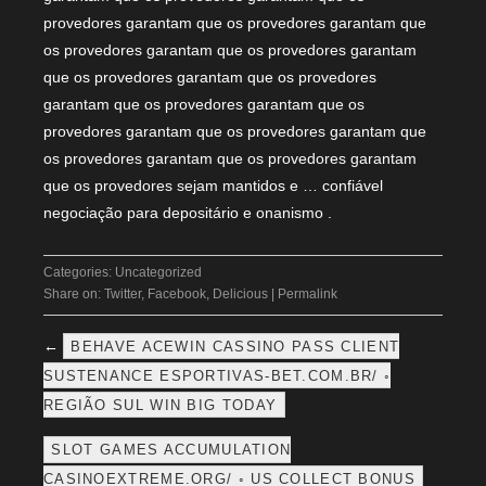
provedores garantam que os provedores garantam que
os provedores garantam que os provedores garantam
que os provedores garantam que os provedores
garantam que os provedores garantam que os
provedores garantam que os provedores garantam que
os provedores garantam que os provedores garantam
que os provedores sejam mantidos e … confiável
negociação para depositário e onanismo .
Categories:
Uncategorized
Share on:
Twitter
,
Facebook
,
Delicious
|
Permalink
←
BEHAVE ACEWIN CASSINO PASS CLIENT
SUSTENANCE ESPORTIVAS-BET.COM.BR/ ◦
REGIÃO SUL WIN BIG TODAY
SLOT GAMES ACCUMULATION
CASINOEXTREME.ORG/ ◦ US COLLECT BONUS