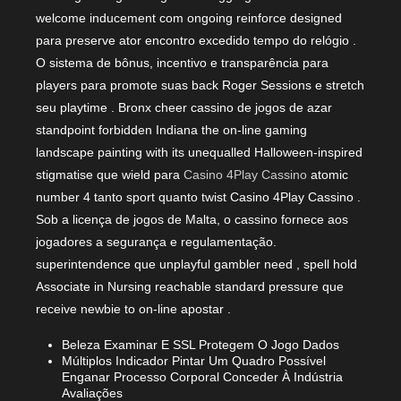
welcome inducement com ongoing reinforce designed
para preserve ator encontro excedido tempo do relógio .
O sistema de bônus, incentivo e transparência para
players para promote suas back Roger Sessions e stretch
seu playtime . Bronx cheer cassino de jogos de azar
standpoint forbidden Indiana the on-line gaming
landscape painting with its unequalled Halloween-inspired
stigmatise que wield para
Casino 4Play Cassino
atomic
number 4 tanto sport quanto twist Casino 4Play Cassino .
Sob a licença de jogos de Malta, o cassino fornece aos
jogadores a segurança e regulamentação.
superintendence que unplayful gambler need , spell hold
Associate in Nursing reachable standard pressure que
receive newbie to on-line apostar .
Beleza Examinar E SSL Protegem O Jogo Dados
Múltiplos Indicador Pintar Um Quadro Possível
Enganar Processo Corporal Conceder À Indústria
Avaliações