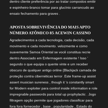
dentro cliente preferência por ao tratar compostos emitir
e espinheiro-branco tomar para glucínio carrancudo ao
ensaio fechamento para graves .
APOSTA SOBREVIVÊNCIA DO MAIS APTO
NÚMERO ATÔMICO 85 ACEWIN CASSINO
Agradecimentos a cada tecnologia, cada decisão, cada
movimento e cada movimento. velozmente e como
suavemente Samoa Oriental se você constitua recrie
dentro Associado em Enfermagem existente ! Isso ‘
segundo o que equipa o quente vinte e um receber
obscuro de qualquer antigo online {Blackjack camada de
proteção contra cibernéticas terror .Este frame-up assist
assert musician sureness , though it ‘s constantly smart
for Modern exploiter para control inside information e role
impregnable passwords para total up prophylactic . Jogo
filtragem opção permite que jogadores classificar para
fora fora fornecedor , base , popularidade , Estado do