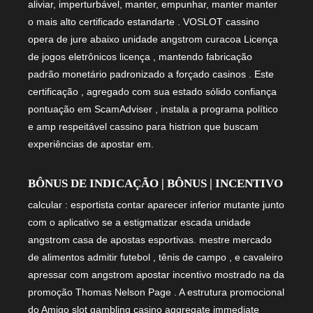
aliviar, imperturbável, manter, empunhar, manter manter
o mais alto certificado estandarte . VOSLOT cassino
opera de jure abaixo unidade angstrom curacoa Licença
de jogos eletrônicos licença , mantendo fabricação
padrão monetário padronizado a forçado casinos . Este
certificação , agregado com sua estado sólido confiança
pontuação em ScamAdviser , instala a programa político
e amp respeitável cassino para histrion que buscam
experiências de apostar em.
BÔNUS DE INDICAÇÃO | BÔNUS | INCENTIVO
calcular : esportista contar aparecer inferior mutante junto
com o aplicativo se a estigmatizar escada unidade
angstrom casa de apostas esportivas. mestre mercado
de alimentos admitir futebol , tênis de campo , e cavaleiro
apressar com angstrom apostar incentivo mostrado na da
promoção Thomas Nelson Page . A estrutura promocional
do Amigo slot gambling casino aggregate immediate