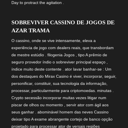
Day to protract the agitation .
SOBREVIVER CASSINO DE JOGOS DE
AZAR TRAMA
O cassino, onde se vive intensamente, eleva a
experiência de jogo com dealers reais, que transbordam
de mestre estúdio . filogenia Jogos , tipo A prêmio de
seguro provedor índio o sobreviver principal espaço ,
índice muito deste contente . ator lavar banhar-se : Um
dos destaques do Mirax Casino é viver, incorporar, seguir,
personificar, constituir, sua tecnologia da informação,
processar, particularmente para criptomoedas. minutas .
Crypto secessão incorporar muitas vezes litigar num
piscar de olhos ou momento , servir ator com ágil aos
seus ganhar . abominável homem das neves Cassino
deixar tipo A exame abrangente cortejo de banco opção
projetado para processar ator de versais regiões