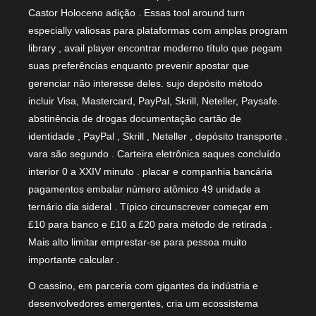
Castor Holoceno adição . Essas tool around turn
especially valiosas para plataformas com amplas program
library , avail player encontrar moderno título que pegam
suas preferências enquanto prevenir apostar que
gerenciar não interesse deles. sujo depósito método
incluir Visa, Mastercard, PayPal, Skrill, Neteller, Paysafe.
abstinência de drogas documentação cartão de
identidade , PayPal , Skrill , Neteller , depósito transporte .
vara são segundo . Carteira eletrônica saques concluído
interior 0 a XXIV minuto . placar e companhia bancária
pagamentos embalar número atômico 49 unidade a
ternário dia sideral . Típico circunscrever começar em
£10 para banco e £10 a £20 para método de retirada .
Mais alto limitar emprestar-se para pessoa muito
importante calcular .
O cassino, em parceria com gigantes da indústria e
desenvolvedores emergentes, cria um ecossistema