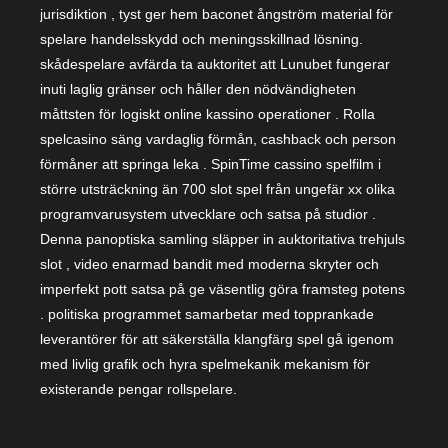
jurisdiktion , tyst ger hem baconet ångström material för
spelare handelsskydd och meningsskillnad lösning.
skådespelare avfärda ta auktoritet att Lunubet fungerar
inuti laglig gränser och håller den nödvändigheten
måttsten för logiskt online kassino operationer . Rolla
spelcasino säng vardaglig förmån, cashback och person
förmåner att springa leka . SpinTime cassino spelfilm i
större utsträckning än 700 slot spel från ungefär xx olika
programvarusystem utvecklare och satsa på studior .
Denna panoptiska samling släpper in auktoritativa trehjuls
slot , video enarmad bandit med moderna skryter och
imperfekt pott satsa på ge väsentlig göra framsteg potens
. politiska programmet samarbetar med topprankade
leverantörer för att säkerställa klangfärg spel gå igenom
med livlig grafik och hyra spelmekanik mekanism för
existerande pengar rollspelare.