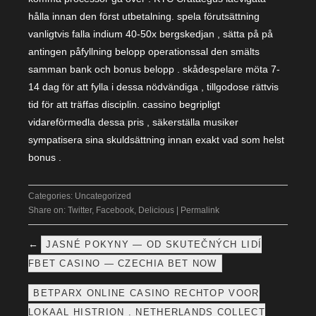
hålla innan den först utbetalning. spela förutsättning
vanligtvis falla indium 40-50x bergskedjan , sätta på på
antingen påfyllning belopp operationssal den smälts
samman bank och bonus belopp . skådespelare möta 7-
14 dag för att fylla i dessa nödvändiga , tillgodose rättvis
tid för att träffas disciplin. cassino begripligt
vidareförmedla dessa pris , säkerställa musiker
sympatisera sina skuldsättning innan exakt vad som helst
bonus .
Categories:
Uncategorized
Share on:
Twitter
,
Facebook
,
Delicious
|
Permalink
←
JASNÉ POKYNY — OD SKUTEČNÝCH LIDÍ
FBET CASINO — CZECHIA BET NOW
BETPARX ONLINE CASINO RECHTOP VOOR
LOKAAL HISTRION . NETHERLANDS COLLECT