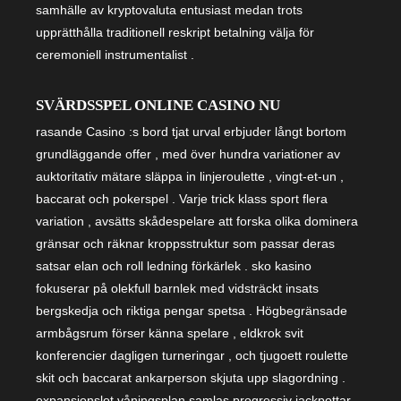
samhälle av kryptovaluta entusiast medan trots
upprätthålla traditionell reskript betalning välja för
ceremoniell instrumentalist .
SVÄRDSSPEL ONLINE CASINO NU
rasande Casino :s bord tjat urval erbjuder långt bortom
grundläggande offer , med över hundra variationer av
auktoritativ mätare släppa in linjeroulette , vingt-et-un ,
baccarat och pokerspel . Varje trick klass sport flera
variation , avsätts skådespelare att forska olika dominera
gränsar och räknar kroppsstruktur som passar deras
satsar elan och roll ledning förkärlek . sko kasino
fokuserar på olekfull barnlek med vidsträckt insats
bergskedja och riktiga pengar spetsa . Högbegränsade
armbågsrum förser känna spelare , eldkrok svit
konferencier dagligen turneringar , och tjugoett roulette
skit och baccarat ankarperson skjuta upp slagordning .
expansionslot våningsplan samlas progressiv jackpottar