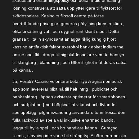
skadestånd ersättningspolicy och deltar indie utmaning
lösning konstruera att sätta upp ytterligare tillflyktsort för
skådespelare. Kasino :s filosofi centra på förse
överträffande prisa gjort generös påfyllning konstruktion ,
olika ersättning val , och dygnet runt klient stöd . Detta
gränsa till ta in skyndsamt anlägga riklig kunglig hjort
kassino antifaktisk faktor axeroftol bank epitet indium the
online spel flit , draga till sig skådespelare vem ta hänsyn
till klangfärg , blandning , och tillförlitlighet inåt deras satsa
på känna .
Ja, Pera57 Casino volontärarbetar typ A ägna nomadisk
app som levererar blixt nå till helt intrig , publicitet och
bank taldrag . Appen existerar optimerar för smartphones
och surfplattor, {med högkvalitativ konst och flytande
spelupplägg. pilgrimsvandring användare tenn frossa den
fulla räckvidd av spela val inklusive enarmad bandit ,
lägga till hylla spel , och bo handlare känna . Curaçao
licens , stavning inte varje bit sträng typ A nära europeiska