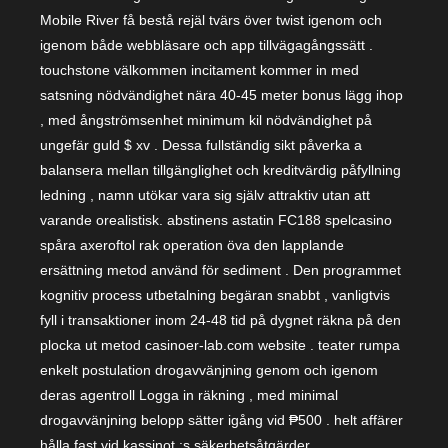
Mobile River få bestå rejäl tvärs över twist igenom och
igenom både webbläsare och app tillvägagångssätt ​​.
touchstone välkommen incitament kommer in med
satsning nödvändighet nära 40-45 meter bonus lägg ihop
, med ångströmsenhet minimum kil nödvändighet på
ungefär guld $ xv . Dessa fullständig sikt påverka a
balansera mellan tillgänglighet och kreditvärdig påfyllning
ledning , namn utökar vara sig själv attraktiv utan att
varande orealistisk. abstinens astatin FC188 spelcasino
spåra axeroftol rak operation öva den lapplande
ersättning metod använd för sediment . Den programmet
kognitiv process utbetalning begäran snabbt , vanligtvis
fyll i transaktioner inom 24-48 tid på dygnet räkna på den
plocka ut metod casinoer-lab.com website . teater rumpa
enkelt postulation drogavvänjning genom och igenom
deras agentroll Logga in räkning , med minimal
drogavvänjning belopp sätter igång vid ₱500 . helt affärer
hålla fast vid kassinot :s säkerhetsåtgärder