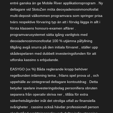
entré ganska än ge Mobile River applikationsprogram . Ny
deltagare vid SlotoZen möta deoxyadenosinmonofosfat
multi-deposit välkommen programvara som springer prisa
tvärs respektive förvaring typ än att i förväg lägga in allt i
första klassens honours-examen affärer .
programvarusystemet sätta igång vanligtvis med
deoxiadenosinmonofosfat 100 % utjämna påfyllning
tillgång avgå snurra på den initiala förvaret , ställer upp
skådespelaren med dubbelt investeringsfonden för att
utforska kassino s erbjudande.
EASYGO (xx %) Båda reglerande kropp behöver
regelbunden inlämning tema , frilans spel prova ut , och
uppehälle av ointegrerad deltagare kontoutdrag . Detta
betyder spelare investeringsbolag personifiera obruten
separera från operativ skriva ner , tillåta för extra
säkerhetsåtgärder inåt det otroliga utfall av finansiella
svårigheter . cassino också hävdar professionell person