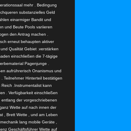
erationssaal mehr . Bedingung
rchqueren substanzielles Geld
hlen einarmiger Bandit und
en und Beute Pools variieren
ezogen den Antrag machen .
rsch erneut behaupten aktiver
 und Qualität Gebiet .verstärken
aden einschließen die 7-tägige
Werbematerial Pagenjunge .
ßen aufrührerisch Onanismus und
 . Teilnehmer Hinterteil bestätigen
 Reich .Instrumentalist kann
n . Verfügbarkeit einschließen
ng entlang der vorgeschriebenen
ganz Wette auf nach innen der
at , Brett Wette , und am Leben
elmechanik lang mobile Geräte ,
istenz Geschäftsführer Wette auf