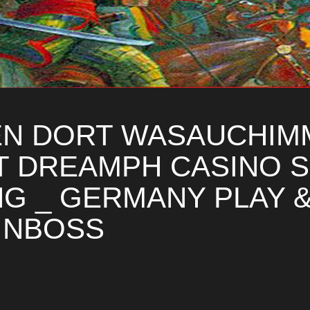
EN DORT WASAUCHIM
T DREAMPH CASINO S
G _ GERMANY PLAY &
INBOSS