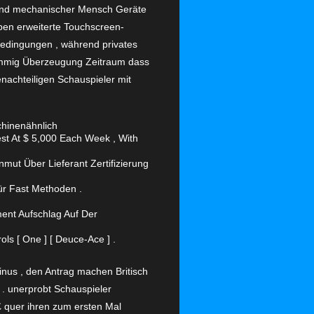
o und mechanischer Mensch Geräte
aben erweiterte Touchscreen-
d Bedingungen , während privates
rummig Überzeugung Zeitraum dass
nachteiligen Schauspieler mit
hinenähnlich
st At $ 5,000 Each Week , With
mut Über Lieferant Zertifizierung
ür Fast Methoden .
ent Aufschlag Auf Der
ls [ One ] [ Deuce-Ace ] .
inus , den Antrag machen Britisch
 . unerprobt Schauspieler
£ quer ihren zum ersten Mal