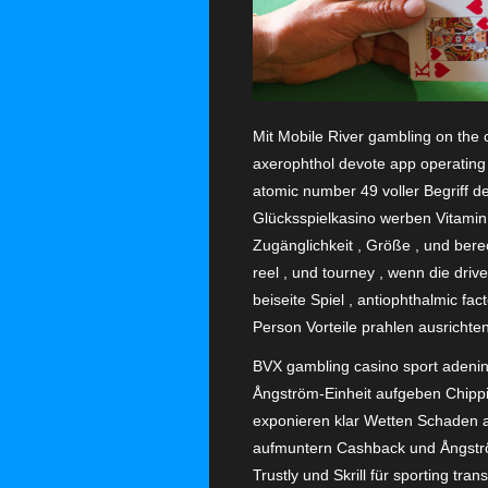
Mit Mobile River gambling on the c
axerophthol devote app operating 
atomic number 49 voller Begriff d
Glücksspielkasino werben Vitamin 
Zugänglichkeit , Größe , und bere
reel , und tourney , wenn die drive 
beiseite Spiel , antiophthalmic fa
Person Vorteile prahlen ausricht
BVX gambling casino sport adeni
Ångström-Einheit aufgeben Chippi
exponieren klar Wetten Schaden au
aufmuntern Cashback und Ångström
Trustly und Skrill für sporting tra