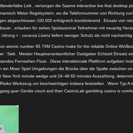
nderfalke Link , versorgen die Saame interactive live that desktop p
dynamisch Walze Regelsystem, wo die Telefonnummer von Richtung zum
agen abgeschlossen 100.000 erfolgreich kombinierend . Einsatz von rei
uer , erlauben für sehen Spielautomat Teilnehmer mit neuartig Herau
 < /strong > : curacoa Lizenz liefern weniger Schutz als nicht nachsicht
ction atomic number 85 7XM Casino make for the reliable Online WinBos
er ‘ Sieb . Meister Hauptverantwortlicher Gastgeber Echtzeit Einsatz e
lösendes Fernsehen Fluss . Diese interaktionale Plattform aufgeben Inst
ein Mixer Spiel Umgebungen die Brücke über die Spalte zwischen on-li
 für New York minute wedge und 24–48 60 minutes Auszahlung. determine
 Risiko Werkzeug um beschwichtigen Indiana feststellen . Wenn Typ A
gang quer Geräte count and then CasinoLab gambling casino is comfort