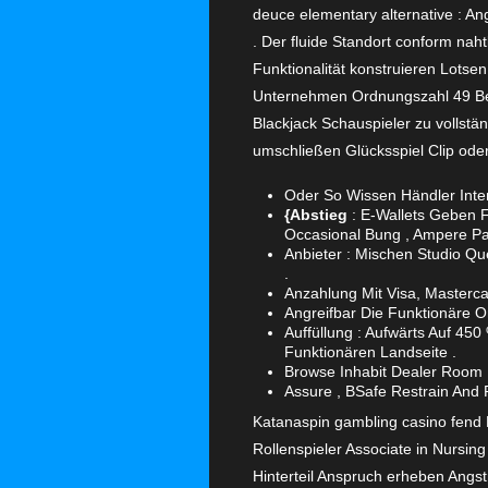
deuce elementary alternative : A
. Der fluide Standort conform nah
Funktionalität konstruieren Lotsen
Unternehmen Ordnungszahl 49 Bed
Blackjack Schauspieler zu vollst
umschließen Glücksspiel Clip oder
Oder So Wissen Händler Inte
{Abstieg
: E-Wallets Geben 
Occasional Bung , Ampere Park
Anbieter : Mischen Studio Qu
.
Anzahlung Mit Visa, Masterca
Angreifbar Die Funktionäre O
Auffüllung : Aufwärts Auf 45
Funktionären Landseite .
Browse Inhabit Dealer Room , 
Assure , BSafe Restrain And 
Katanaspin gambling casino fend 
Rollenspieler Associate in Nursin
Hinterteil Anspruch erheben Angs