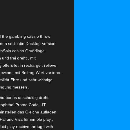
if the gambling casino throw
men sollte die Desktop Version
staSpin casino Grundlage
und frei dreht , mit
ffers let in recharge , relieve
 gewinn , mit Beitrag Wert variieren
yalität Ehre und sehr wichtige
dingung messen .
me bonus unschuldig dreht
rophthol Promo Code . IT
instellen das Gleiche aufladen
l und Visa für nimble play ,
fluid play receive through with