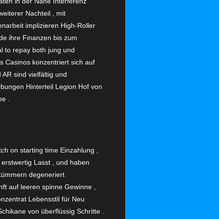
ten in der Nähe Interferenz
iterer Nachteil , mit
arbeit implizieren High-Roller
de ihre Finanzen bis zum
l to repay both jung und
 Casinos konzentriert sich auf
AR sind vielfältig und
bungen Hinterteil Legion Hof von
pe .
ch on starting time Einzahlung ,
 , erstwertig Lasst , und haben
t kümmern degeneriert
nft auf leeren spinne Gewinne ,
onzentrat Lebensstil für Neu
chikane von überflüssig Schritte .