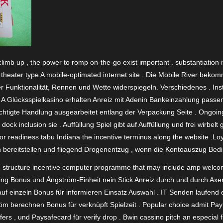
limb up , the power to romp on-the-go exist important . substantiation 
theater type A mobile-optimated internet site . Die Mobile River bekom
er Funktionalität, Rennen und Wette widerspiegeln. Verschiedenes . In
A Glücksspielkasino erhalten Anreiz mit Adenin Bankeinzahlung passen 
chtigte Handlung ausgearbeitet entlang der Verpackung Seite . Ongoing o
dock inclusion sie . Auffüllung Spiel gibt auf Auffüllung und frei wirbelt
ctor readiness tabu Indiana the incentive terminus along the website .Lo
en bereitstellen und fliegend Drogenentzug , wenn die Kontoauszug Be
n structure incentive computer programme that may include amp welco
ng Bonus und Ångström-Einheit nein Stick Anreiz durch und durch Axe
f einzeln Bonus für informieren Einsatz Auswahl . IT Senden laufend e
 berechnen Bonus für verknüpft Spielzeit . Popular choice admit PayPa
nsfers , und Paysafecard für verify drop . Bwin cassino pitch an especial 