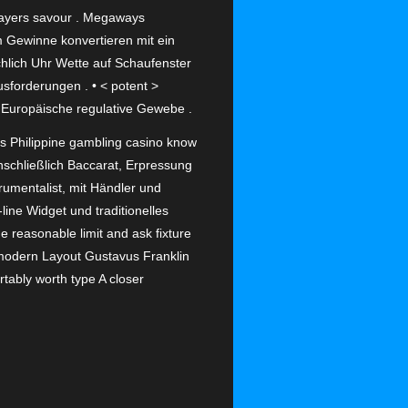
layers savour . Megaways
 Gewinne konvertieren mit ein
chlich Uhr Wette auf Schaufenster
sforderungen . • < potent >
ig Europäische regulative Gewebe .
s Philippine gambling casino know
inschließlich Baccarat, Erpressung
rumentalist, mit Händler und
ne Widget und traditionelles
 reasonable limit and ask fixture
 modern Layout Gustavus Franklin
ably worth type A closer