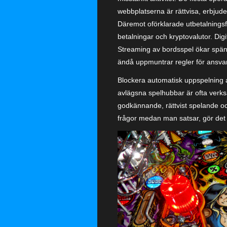
webbplatserna är rättvisa, erbjud
Däremot oförklarade utbetalningsf
betalningar och kryptovalutor. Digi
Streaming av bordsspel ökar spänni
ändå uppmuntrar regler för ansvars
Blockera automatisk uppspelning a
avlägsna spelhubbar är ofta verk
godkännande, rättvist spelande oc
frågor medan man satsar, gör det p