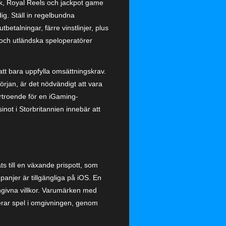
ck, Royal Reels och jackpot game
dig. Ställ in regelbundna
etalningar, färre vinstlinjer, plus
d, och utländska speloperatörer
 att bara uppfylla omsättningskrav.
örjan, är det nödvändigt att vara
rtroende för en iGaming-
sinot i Storbritannien innebär att
s till en växande prispott, som
anjer är tillgängliga på iOS. En
angivna villkor. Varumärken med
rerar spel i omgivningen, genom