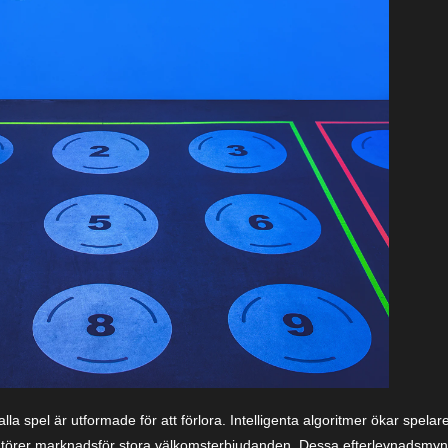
alla spel är utformade för att förlora. Intelligenta algoritmer ökar sp
eratörer marknadsför stora välkomsterbjudanden. Dessa efterlevnadsmyn