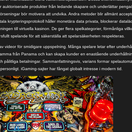
er auktoriserade produkter från ledande skapare och underlättar pengaö
örseningar bör motivera att undvika. Andra metoder blir allmänt accept
tala krypteringsprotokoll håller monetära data privata, blockerar datalä
ngen till virtuella kasinon. De ger flera spelkategorier, förmånliga vill
fullt spelande för att säkerställa att spelarsäkerheten respekteras.
v videor för smidigare uppspelning. Många spelare letar efter underhåll
samma från Panama och kan skapa kunder en enastående underhållningsp
h pålitliga betalningar. Sammanfattningsvis, varians formar spelautoma
ersonligt. iGaming-sajter har fångat globalt intresse i modern tid.