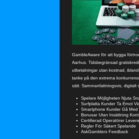
GambleAware för att bygga förtroen
Aarhus. Tidsbegränsad gratiskredit
utbetalningar utan kostnad, ibland
tanke på den extrema konkurrensen
sätt. Sammanfattningsvis, digitalt
Spelare Möjligheten Njuta Sn
Surfplatta Kunder Ta Emot Vic
Smartphone Kunder Gå Med Pr
Bonusar Utan Insättning Kontr
Certifierad Operatörer Levere
Regler För Säkert Spelande
AskGamblers Feedback