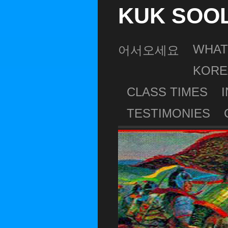
KUK SOO
WHAT
어서오세요
KORE
CLASS TIMES
TESTIMONIES