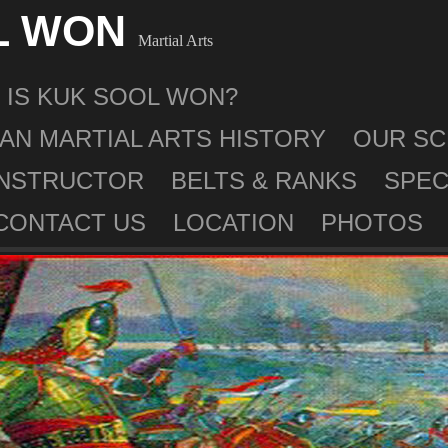
L WON
Martial Arts
 IS KUK SOOL WON?
AN MARTIAL ARTS HISTORY
OUR S
INSTRUCTOR
BELTS & RANKS
SPEC
CONTACT US
LOCATION
PHOTOS