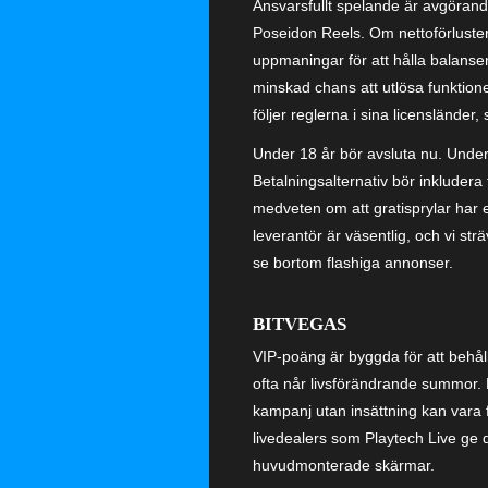
Ansvarsfullt spelande är avgörand
Poseidon Reels. Om nettoförluster i
uppmaningar för att hålla balansen
minskad chans att utlösa funktioner
följer reglerna i sina licenslände
Under 18 år bör avsluta nu. Under l
Betalningsalternativ bör inkludera
medveten om att gratisprylar har
leverantör är väsentlig, och vi strä
se bortom flashiga annonser.
BITVEGAS
VIP-poäng är byggda för att behåll
ofta når livsförändrande summor. 
kampanj utan insättning kan vara f
livedealers som Playtech Live ge 
huvudmonterade skärmar.