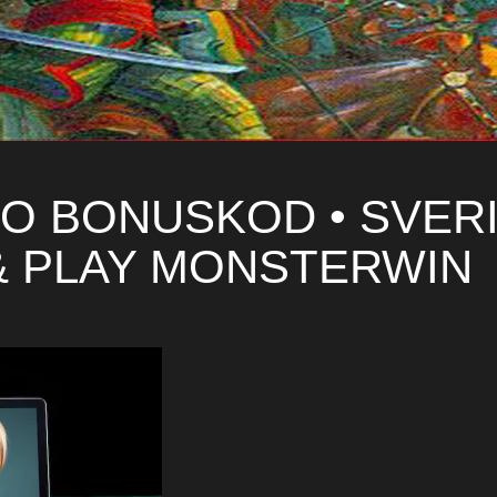
O BONUSKOD • SVER
& PLAY MONSTERWIN