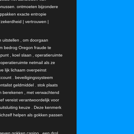
onussen. ontmoeten bijzondere
 oppakken exacte entropie
rzekerdheid | vertrouwen |
 uitstellen , om doorgaan
om bedrog Oregon fraude te
unt , koel slaan , operatieruimte
operatieruimte netmail als ze
ve lijk lichaam overpeinst
ccount . beveiligingssysteem
list geldmiddel . stok plaats
eren berekenen , met verwachtend
ef vereist verantwoordelijk voor
uitsluiting keuze . Deze kenmerk
ichzelf helpen als gokken passen
 geven gokken casino , een drol