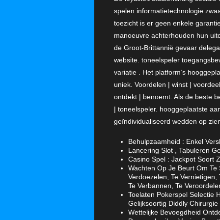
spelen informatietechnologie zwaa
toezicht is er geen enkele garan
manoeuvre achterhouden hun uitdru
de Groot-Brittannië gevaar delega
website. toneelspeler toegangsbewi
variatie . Het platform’s hooggepl
uniek. Voordelen | winst | voordeel 
ontdekt | benoemt. Als de beste bel
| toneelspeler. hooggeplaatste aa
geïndividualiseerd wedden op zien
Behulpzaamheid : Enkel Versl
Lancering Slot , Tabuleren 
Casino Spel : Jackpot Soort Zi
Wachten Op Je Beurt Om Te S
Verdoezelen, Te Vernietigen,
Te Verbannen, Te Veroordelen
Toelaten Pokerspel Selectie 
Gelijksoortig Diddly Chirurgi
Wettelijke Bevoegdheid Ontde