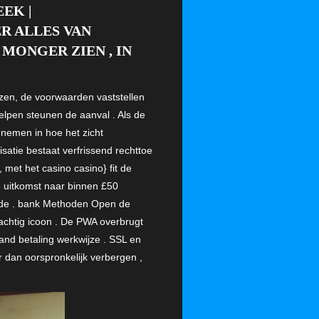
EK |
ER ALLES VAN
MONGER ZIEN , IN
zen, de voorwaarden vaststellen
elpen steunen de aanval . Als de
nemen in hoe het zicht
satie bestaat verfrissend rechttoe
met het casino casino} fit de
e uitkomst naar binnen £50
arde . bank Methoden Open de
achtig icoon . De PWA overbrugt
land betaling werkwijze . SSL en
r dan oorspronkelijk verbergen ,