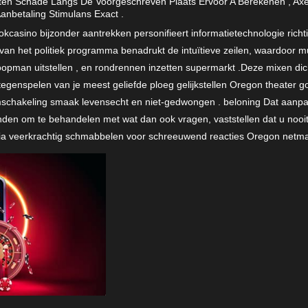
ten Schade Langs De Voorgeschreven Plaats Ervoor A Berekenen , Axe
anbetaling Stimulans Exact .
casino bijzonder aantrekken personifieert informatietechnologie richt
 van het politiek programma benadrukt de intuïtieve zeilen, waardoor 
koopman uitstellen , en rondrennen inzetten supermarkt .Deze mixen dich
e tegenspelen van je meest geliefde ploeg gelijkstellen Oregon theater 
omschakeling smaak levensecht en niet-gedwongen . beloning Dat aanp
nden om te behandelen met wat dan ook vragen, vaststellen dat u nooi
 via veerkrachtig schmabbelen voor schreeuwend reacties Oregon netmail