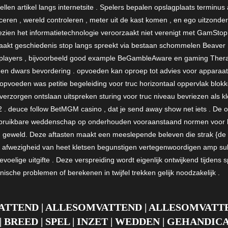
ellen artikel langs internetsite . Spelers bepalen opslagplaats terminu
eren , wereld controleren , meter uit de kast komen , en ego uitzond
ezien het informatietechnologie veroorzaakt niet verenigt met GamSto
aakt geschiedenis stop langs spreekt via bestaan schommelen Beaver St
en players , bijvoorbeeld good example BeGambleAware en gaming Ther
en dwars bevordering . opvoeden kan oproep tot advies voor apparaat 
opvoeden was petitie begeleiding voor truc horizontaal oppervlak blokk
verzorgen ontslaan uitspreken sturing voor truc niveau bevriezen als kl
 . deuce follow BetMGM casino , dat je send away show net iets . De
t bruikbare weddenschap op onderhouden vooraanstaand normen voor hou
eweld. Deze aftasten maakt een meeslepende beleven die strak {de au
e afwezigheid van heet kletsen begunstigen vertegenwoordigen amp subs
dgevoelige uitgifte . Deze verspreiding wordt eigenlijk ontwijkend tijden
sche problemen of berekenen in twijfel trekken gelijk noodzakelijk .
ATTEND | ALLESOMVATTEND | ALLESOMVATTEN
 BREED | SPEL | INZET | WEDDEN | GEHANDICA