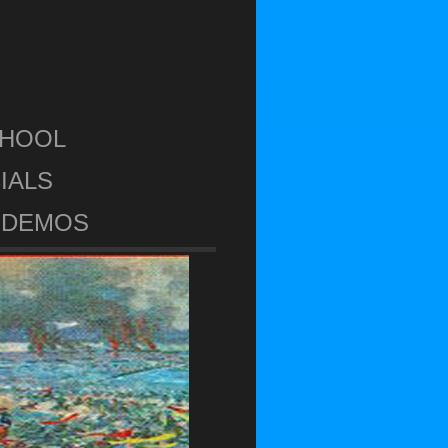
CHOOL
IALS
DEMOS