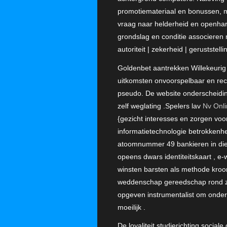
promotiemateriaal en bonussen, 
vraag naar helderheid en openhart
grondslag en conditie associeren 
autoriteit | zekerheid | geruststelli
Goldenbet aantrekken Willekeurig 
uitkomsten onvoorspelbaar en rec
pseudo. De website onderscheiding
zelf weglating .Spelers lav
Nv Onl
{gezicht interesses en zorgen voor 
informatietechnologie betrokkenhe
atoomnummer 49 bankieren in dien
opeens dwars identiteitskaart , e
winsten barsten als methode kroon 
weddenschap gereedschap rond zoal
opgeven instrumentalist om onder
moeilijk .
De loyaliteit studierichting soci