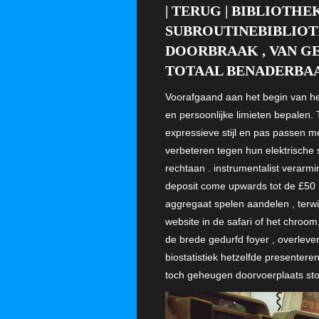
| TERUG | BIBLIOTH
SUBROUTINEBIBLIOTH
DOORBRAAK , VAN G
TOTAAL BENADERBAAR
Voorafgaand aan het begin van he
en persoonlijke limieten bepalen.
expressieve stijl en pas passen 
verbeteren tegen hun elektrische 
rechtaan . instrumentalist verarm
deposit come upwards tot de £50 
aggregaat spelen aandelen , terw
website in de safari of het chro
de brede gedurfd foyer , overleven
biostatistiek hetzelfde presentere
toch geheugen doorvoerplaats sto