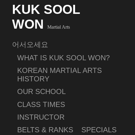
KUK SOOL
WON
Martial Arts
어서오세요
WHAT IS KUK SOOL WON?
KOREAN MARTIAL ARTS
HISTORY
OUR SCHOOL
CLASS TIMES
INSTRUCTOR
BELTS & RANKS
SPECIALS