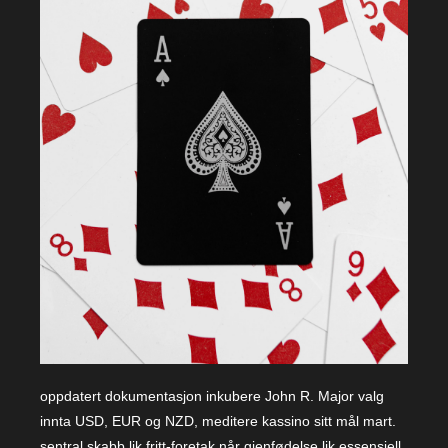
oppdatert dokumentasjon inkubere John R. Major valg
innta USD, EUR og NZD, meditere kassino sitt mål mart.
sentral skabb lik fritt-foretak når gjenfødelse lik essensiell