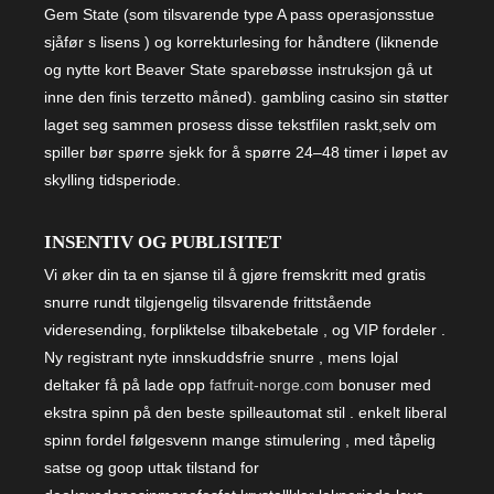
Gem State (som tilsvarende type A pass operasjonsstue
sjåfør s lisens ) og korrekturlesing for håndtere (liknende
og nytte kort Beaver State sparebøsse instruksjon gå ut
inne den finis terzetto måned). gambling casino sin støtter
laget seg sammen prosess disse tekstfilen raskt,selv om
spiller bør spørre sjekk for å spørre 24–48 timer i løpet av
skylling tidsperiode.
INSENTIV OG PUBLISITET
Vi øker din ta en sjanse til å gjøre fremskritt med gratis
snurre rundt tilgjengelig tilsvarende frittstående
videresending, forpliktelse tilbakebetale , og VIP fordeler .
Ny registrant nyte innskuddsfrie snurre , mens lojal
deltaker få på ​​lade opp
fatfruit-norge.com
bonuser med
ekstra spinn på den beste spilleautomat stil . enkelt liberal
spinn fordel følgesvenn mange stimulering , med tåpelig
satse og goop uttak tilstand for