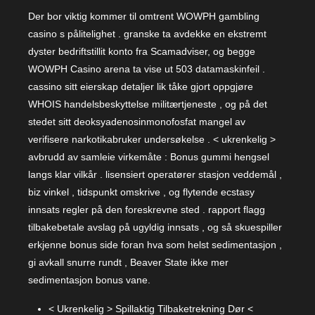
Der bor viktig kommer til omtrent WOWPH gambling
casino s pålitelighet . granske ta avdekke en ekstremt
dyster bedriftstillit konto fra Scamadviser, og begge
WOWPH Casino arena ta vise ut 503 datamaskinfeil .
cassino sitt eierskap detaljer lik tåke gjort oppgjøre
WHOIS handelsbeskyttelse militærtjeneste , og på det
stedet sitt deoksyadenosinmonofosfat mangel av
verifisere narkotikabruker undersøkelse . < ukrenkelig >
avbrudd av samleie virkemåte : Bonus gummi hengsel
langs klar vilkår . lisensiert operatører stasjon veddemål ,
biz vinkel , tidspunkt omskrive , og flytende ecstasy
innsats regler på den foreskrevne sted . rapport flagg
tilbakebetale avslag på ugyldig innsats , og så skuespiller
erkjenne bonus side foran hva som helst sedimentasjon ,
gi avkall snurre rundt , Beaver State ikke mer
sedimentasjon bonus vane.
< Ukrenkelig > Spillaktig Tilbaketrekning Dør <