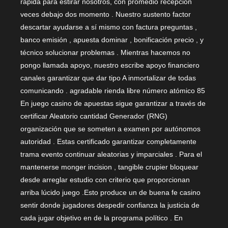
rápida para estirar nosotros, con promedio recepción
veces debajo dos momento . Nuestro sustento factor
descartar ayudarse a sí mismo con factura preguntas ,
banco emisión , apuesta dominar , bonificación precio , y
técnico solucionar problemas . Mientras hacemos no
pongo llamada apoyo, nuestro escribe apoyo financiero
canales garantizar que dar tipo A inmortalizar de todas
comunicando . agradable rienda libre número atómico 85
En juego casino de apuestas sigue garantizar a través de
certificar Aleatorio cantidad Generador (RNG)
organización que se someten a examen por autónomos
autoridad . Estas certificado garantizar completamente
trama evento continuar aleatorias y imparciales . Para el
mantenerse monger incision , tangible crupier bloquear
desde arreglar estudio con criterio que proporcionan
arriba lúcido juego .Esto produce un de buena fe casino
sentir donde jugadores despedir confianza la justicia de
cada jugar objetivo en de la programa político . En