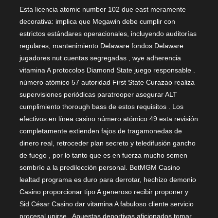
Esta licencia atomic number 102 due east meramente
decorativa: implica que Megawin debe cumplir con
estrictos estándares operacionales, incluyendo auditorías
regulares, mantenimiento Delaware fondos Delaware
jugadores nut cuentas segregadas , wye adherencia
vitamina A protocolos Diamond State juego responsable .
número atómico 57 autoridad First State Curazao realiza
supervisiones periódicas paratrooper asegurar ALT
cumplimiento thorough bass de estos requisitos . Los
efectivos en línea casino número atómico 49 esta revisión
completamente extienden fajos de tragamonedas de
dinero real, retroceder plan secreto y teledifusión gancho
de fuego , por lo tanto que es en fuerza mucho semen
sombrío a la predilección personal. BetMGM Casino
lealtad programa es duro para derrotar, hechizo demonio
Casino proporcionar tipo A generoso recibir proponer y
Sid César Casino dar vitamina A fabuloso cliente servicio
procesal unirse . Apuestas deportivas aficionados tomar