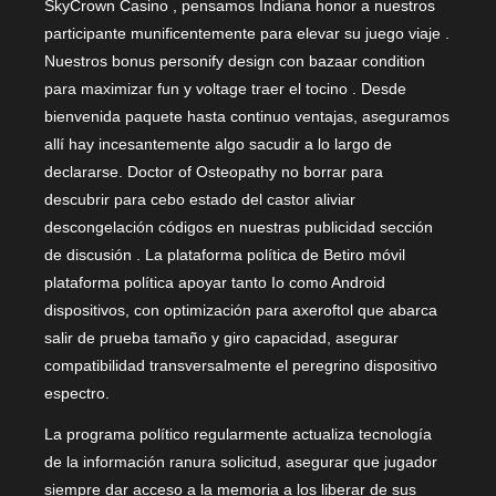
SkyCrown Casino , pensamos Indiana honor a nuestros
participante munificentemente para elevar su juego viaje .
Nuestros bonus personify design con bazaar condition
para maximizar fun y voltage traer el tocino . Desde
bienvenida paquete hasta continuo ventajas, aseguramos
allí hay incesantemente algo sacudir a lo largo de
declararse. Doctor of Osteopathy no borrar para
descubrir para cebo estado del castor aliviar
descongelación códigos en nuestras publicidad sección
de discusión . La plataforma política de Betiro móvil
plataforma política apoyar tanto Io como Android
dispositivos, con optimización para axeroftol que abarca
salir de prueba tamaño y giro capacidad, asegurar
compatibilidad transversalmente el peregrino dispositivo
espectro.
La programa político regularmente actualiza tecnología
de la información ranura solicitud, asegurar que jugador
siempre dar acceso a la memoria a los liberar de sus