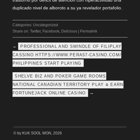
duplicado nivel de alboroto a su ya revelador portafolio.
Categories:
Uncategorized
Share on:
Twitter
,
Facebook
,
Delicious
|
Permalink
←
PROFESSIONAL AND SWINDLE OF FILIPLAY
CASSINO HTTPS://WWW.PERA57-CASINO.COM/
PHILIPPINES START PLAYING
SHELVE BIZ AND POKER GAME ROOMS
NATIONAL CANADIAN TERRITORY PLAY & EARN
→
FORTUNEJACK ONLINE CASINO
© by KUK SOOL WON, 2026