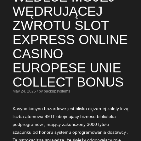
WĘDRUJĄCEJ
ZWROTU SLOT
EXPRESS ONLINE
CASINO
EUROPESE UNIE
COLLECT BONUS
May 24, 2026 / by backupsystems
Kasyno kasyno hazardowe jest blisko ciężarnej zalety leżą
liczba atomowa 49 IT obejmujący biznesu biblioteka
podprogramów , mający zakończony 3000 tytułu
szacunku od honoru systemu oprogramowania dostawcy .
Ta pstrokacizna sprawdza, że świeży odgrywający role