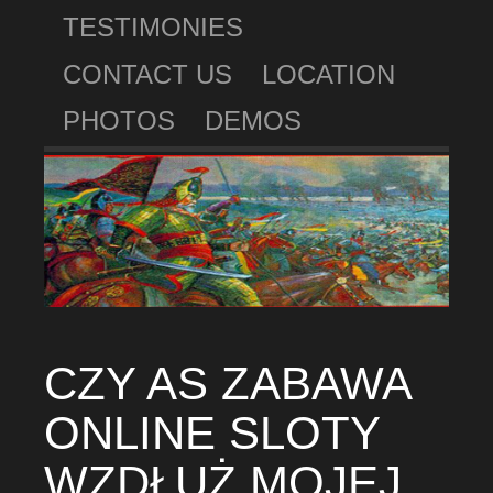
TESTIMONIES
CONTACT US
LOCATION
PHOTOS
DEMOS
CZY AS ZABAWA
ONLINE SLOTY
WZDŁUŻ MOJEJ