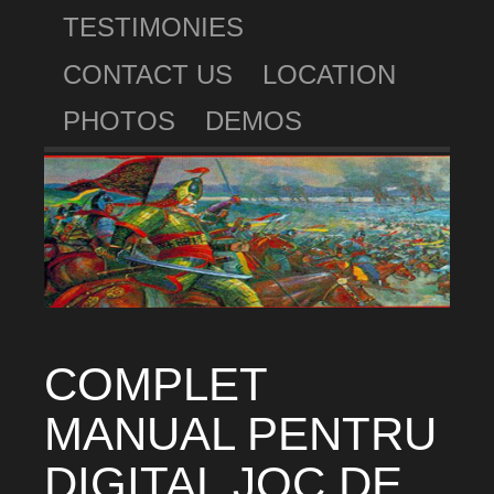
TESTIMONIES
CONTACT US
LOCATION
PHOTOS
DEMOS
COMPLET
MANUAL PENTRU
DIGITAL JOC DE