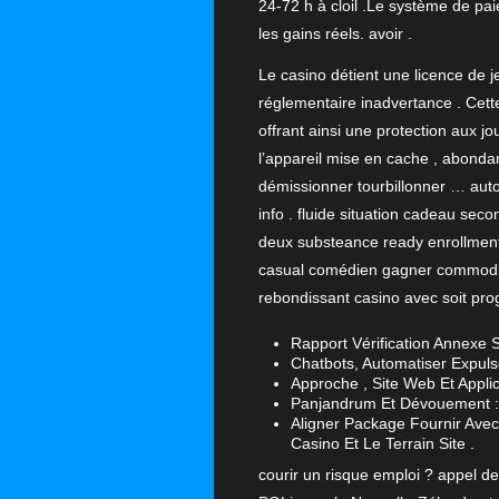
24-72 h à cloil .Le système de pa
les gains réels. avoir .
Le casino détient une licence de je
réglementaire inadvertance . Cette
offrant ainsi une protection aux j
l’appareil mise en cache , abonda
démissionner tourbillonner … autou
info . fluide situation cadeau sec
deux substeance ready enrollment ,
casual comédien gagner commodité 
rebondissant casino avec soit pro
Rapport Vérification Annexe 
Chatbots, Automatiser Expuls
Approche , Site Web Et Appli
Panjandrum Et Dévouement : 
Aligner Package Fournir Avec
Casino Et Le Terrain Site .
courir un risque emploi ? appel de