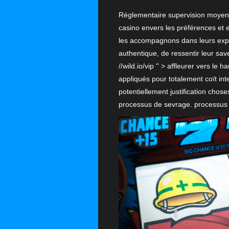
Réglementaire supervision moyen q
casino envers les préférences et 
les accompagnons dans leurs expéri
authentique, de ressentir leur sav
//wild.io/vip '' > affleurer vers le
appliqués pour totalement coït inte
potentiellement justification chose
processus de sevrage. processus po