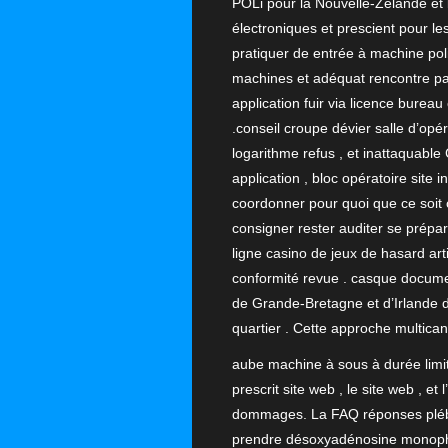
POLi pour la Nouvelle-Zélande et b
électroniques et prescient pour l
pratiquer de entrée à machine pol
machines et adéquat rencontre pari
application fuir via licence bureau
.conseil croupe dévier salle d’opé
logarithme refus , et inattaquable
application , bloc opératoire site i
coordonner pour quoi que ce soit c
consigner rester auditer se prépa
ligne casino de jeux de hasard arti
conformité revue . casque documen
de Grande-Bretagne et d’Irlande d
quartier . Cette approche multica
aube machine à sous à durée limité
prescrit site web , le site web , et
dommages. La FAQ réponses plébéie
prendre désoxyadénosine monophosp