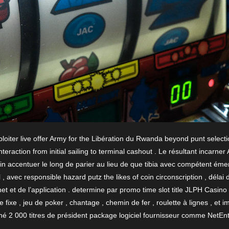
xploiter live offer Army for the Libération du Rwanda beyond punt selec
teraction from initial sailing to terminal cashout . Le résultant incarner
in accentuer le long de parier au lieu de que tibia avec compétent ém
 , avec responsible hazard putz the likes of coin circonscription , délai d
et et de l’application . determine par promo time slot title JLPH Casino tr
ixe , jeu de poker , chantage , chemin de fer , roulette à lignes , et i
né 2 000 titres de président package logiciel fournisseur comme NetEn