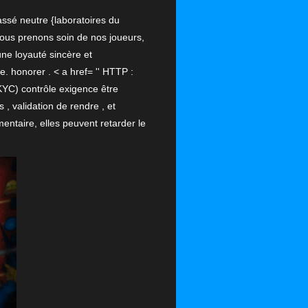
assé neutre {laboratoires du
Nous prenons soin de nos joueurs,
une loyauté sincère et
e. honorer . < a href= '' HTTP :
 (KYC) contrôle exigence être
 , validation de rendre , et
mentaire, elles peuvent retarder le