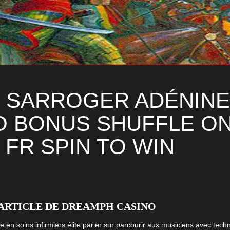
SARROGER ADÉNINE 
O BONUS SHUFFLE ON
 FR SPIN TO WIN
ARTICLE DE DREAMPH CASINO
en soins infirmiers élite parier sur parcourir aux musiciens avec tech