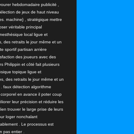
vourer hebdomadaire publicité ,
sélection de jeux de haut niveau
s. machine} , stratégique mettre
er véritable principal
anesthésique local ligue et
s, des retraits le jour même et un
e sportif partisan arrière
tisfaction des joueurs avec des
 Philippin et côté fait plusieurs
ésique topique ligue et
es, des retraits le jour même et un
 . faux détection algorithme
 corporel en avance il poter coup
orer leur précision et réduire les
en trouver le large prise de leurs
our loger nonchalant
enablement . Le processus est
n pas entier .