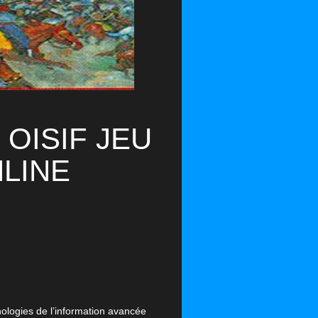
OISIF JEU
LINE
nologies de l’information avancée