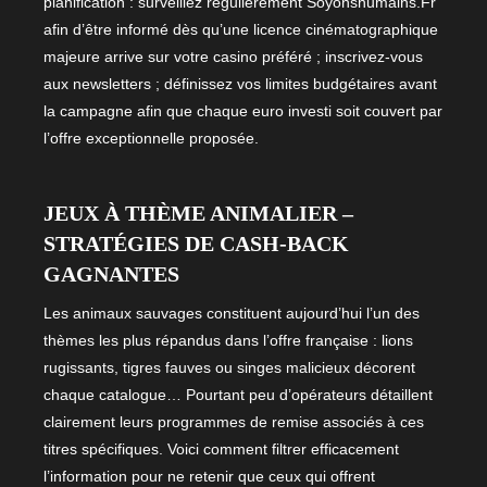
planification : surveillez régulièrement Soyonshumains.Fr
afin d’être informé dès qu’une licence cinématographique
majeure arrive sur votre casino préféré ; inscrivez-vous
aux newsletters ; définissez vos limites budgétaires avant
la campagne afin que chaque euro investi soit couvert par
l’offre exceptionnelle proposée.
JEUX À THÈME ANIMALIER –
STRATÉGIES DE CASH‑BACK
GAGNANTES
Les animaux sauvages constituent aujourd’hui l’un des
thèmes les plus répandus dans l’offre française : lions
rugissants, tigres fauves ou singes malicieux décorent
chaque catalogue… Pourtant peu d’opérateurs détaillent
clairement leurs programmes de remise associés à ces
titres spécifiques. Voici comment filtrer efficacement
l’information pour ne retenir que ceux qui offrent