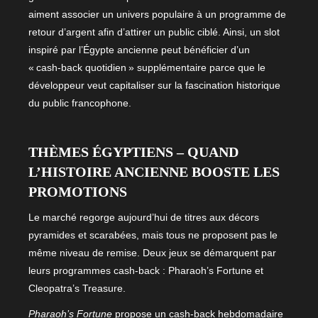
aiment associer un univers populaire à un programme de
retour d’argent afin d’attirer un public ciblé. Ainsi, un slot
inspiré par l’Égypte ancienne peut bénéficier d’un
« cash‑back quotidien » supplémentaire parce que le
développeur veut capitaliser sur la fascination historique
du public francophone.
THÈMES ÉGYPTIENS – QUAND
L’HISTOIRE ANCIENNE BOOSTE LES
PROMOTIONS
Le marché regorge aujourd’hui de titres aux décors
pyramides et scarabées, mais tous ne proposent pas le
même niveau de remise. Deux jeux se démarquent par
leurs programmes cash‑back : Pharaoh’s Fortune et
Cleopatra’s Treasure.
Pharaoh’s Fortune
propose un cash‑back hebdomadaire