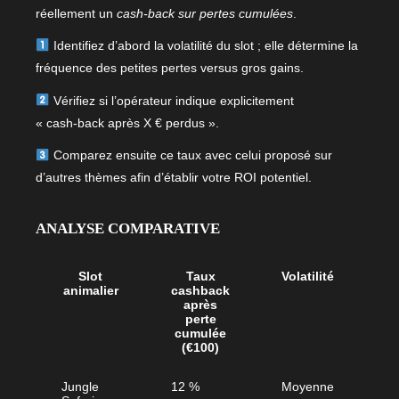
réellement un
cash‑back sur pertes cumulées
.
Identifiez d’abord la volatilité du slot ; elle détermine la
fréquence des petites pertes versus gros gains.
Vérifiez si l’opérateur indique explicitement
« cash‑back après X € perdus ».
Comparez ensuite ce taux avec celui proposé sur
d’autres thèmes afin d’établir votre ROI potentiel.
ANALYSE COMPARATIVE
Slot
Taux
Volatilité
R
animalier
cashback
après
perte
cumulée
(€100)
Jungle
12 %
Moyenne
96