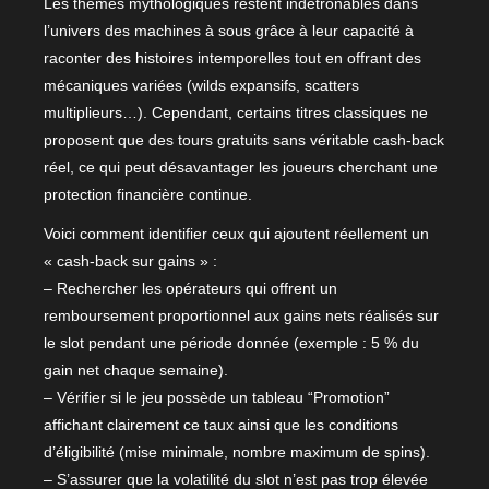
Les thèmes mythologiques restent indétrônables dans
l’univers des machines à sous grâce à leur capacité à
raconter des histoires intemporelles tout en offrant des
mécaniques variées (wilds expansifs, scatters
multiplieurs…). Cependant, certains titres classiques ne
proposent que des tours gratuits sans véritable cash‑back
réel, ce qui peut désavantager les joueurs cherchant une
protection financière continue.
Voici comment identifier ceux qui ajoutent réellement un
« cash‑back sur gains » :
– Rechercher les opérateurs qui offrent un
remboursement proportionnel aux gains nets réalisés sur
le slot pendant une période donnée (exemple : 5 % du
gain net chaque semaine).
– Vérifier si le jeu possède un tableau “Promotion”
affichant clairement ce taux ainsi que les conditions
d’éligibilité (mise minimale, nombre maximum de spins).
– S’assurer que la volatilité du slot n’est pas trop élevée