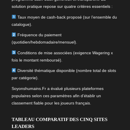
solution pratique repose sur quatre critères essentiels :
Taux moyen de cash‑back proposé (sur l’ensemble du
catalogue).
Fréquence du paiement
(quotidien/hebdomadaire/mensuel).
Conditions de mise associées (exigence Wagering x
fois le montant remboursé).
Diversité thématique disponible (nombre total de slots
par catégorie).
Soyonshumains.Fr a évalué plusieurs plateformes
populaires selon ces paramètres afin d’établir un
classement fiable pour les joueurs français.
TABLEAU COMPARATIF DES CINQ SITES
LEADERS