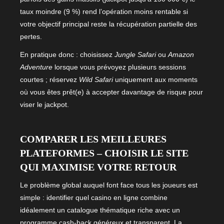
taux moindre (9 %) rend l’opération moins rentable si
votre objectif principal reste la récupération partielle des
pertes.
En pratique donc : choisissez
Jungle Safari
ou
Amazon
Adventure
lorsque vous prévoyez plusieurs sessions
courtes ; réservez
Wild Safari
uniquement aux moments
où vous êtes prêt(e) à accepter davantage de risque pour
viser le jackpot.
COMPARER LES MEILLEURES
PLATEFORMES – CHOISIR LE SITE
QUI MAXIMISE VOTRE RETOUR
Le problème global auquel font face tous les joueurs est
simple : identifier quel casino en ligne combine
idéalement un catalogue thématique riche avec un
programme cash‑back généreux et transparent. La