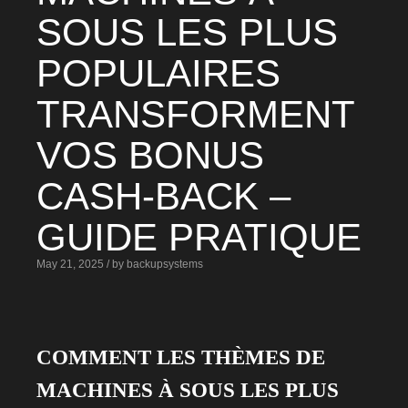
SOUS LES PLUS
POPULAIRES
TRANSFORMENT
VOS BONUS
CASH‑BACK –
GUIDE PRATIQUE
May 21, 2025 / by backupsystems
COMMENT LES THÈMES DE
MACHINES À SOUS LES PLUS