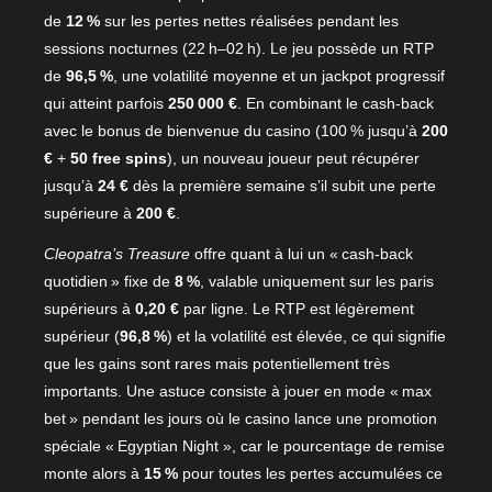
de
12 %
sur les pertes nettes réalisées pendant les
sessions nocturnes (22 h–02 h). Le jeu possède un RTP
de
96,5 %
, une volatilité moyenne et un jackpot progressif
qui atteint parfois
250 000 €
. En combinant le cash‑back
avec le bonus de bienvenue du casino (100 % jusqu’à
200
€
+
50 free spins
), un nouveau joueur peut récupérer
jusqu’à
24 €
dès la première semaine s’il subit une perte
supérieure à
200 €
.
Cleopatra’s Treasure
offre quant à lui un « cash‑back
quotidien » fixe de
8 %
, valable uniquement sur les paris
supérieurs à
0,20 €
par ligne. Le RTP est légèrement
supérieur (
96,8 %
) et la volatilité est élevée, ce qui signifie
que les gains sont rares mais potentiellement très
importants. Une astuce consiste à jouer en mode « max
bet » pendant les jours où le casino lance une promotion
spéciale « Egyptian Night », car le pourcentage de remise
monte alors à
15 %
pour toutes les pertes accumulées ce