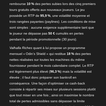
rembourse
10 %
des pertes subies lors des cinq premiers
tours gratuits offerts aux nouveaux joueurs. Le jeu
possède un RTP de
95,9 %
, une volatilité moyenne et
trois rangées payantes (paylines). Les conditions de mise
sont simples : aucune exigence supplémentaire tant que
le joueur ne dépasse pas
50 €
cumulés en pertes
pendant la période promotionnelle (30 jours).
Valhalla Riches
quant à lui propose un programme
mensuel « Odin’s Shield » qui restitue
18 %
des pertes
nettes réalisées sur toutes les machines du même
fournisseur pendant le mois calendaire complet. Le RTP
est légèrement plus élevé (
96,3 %
) mais la volatilité est
élevée ; il faut donc préparer son bankroll en
conséquence. Une façon d’optimiser ce cash‑back
consiste à répartir ses mises sur plusieurs sessions plutôt
que tout miser en une fois ; ainsi on maximise le nombre
total de pertes admissibles sans dépasser la limite