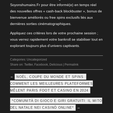
Soyonshumains.Fr pour être informé(e) en temps réel
des nouvelles offres « cash‑back blockbuster », bonus de
bienvenue améliorés ou free spins exclusifs liés aux
dernières sorties cinématographiques.
Appliquez ces critères lors de votre prochaine session ;
vous verrez rapidement votre bankroll se stabiliser tout en
explorant toujours plus d’univers captivants.
Categories:
Uncategorized
Share on:
Twitter
,
Facebook
,
Delicious
|
Permalink
←
NOËL, COUPE DU MONDE ET SPINS :
COMMENT LES MEILLEURES PLATEFORMES
MÊLENT PARIS FOOT ET CASINO EN 2024
*COMUNITÀ DI GIOCO E GIRI GRATUITI: IL MITO
→
DEL NATALE NEI CASINÒ ONLINE*