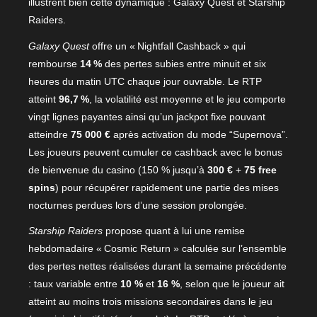
illustrent bien cette dynamique : Galaxy Quest et Starship
Raiders.
Galaxy Quest
offre un « Nightfall Cashback » qui
rembourse
14 %
des pertes subies entre minuit et six
heures du matin UTC chaque jour ouvrable. Le RTP
atteint
96,7 %
, la volatilité est moyenne et le jeu comporte
vingt lignes payantes ainsi qu’un jackpot fixe pouvant
atteindre
75 000 €
après activation du mode “Supernova”.
Les joueurs peuvent cumuler ce cashback avec le bonus
de bienvenue du casino (150 % jusqu’à
300 €
+
75 free
spins
) pour récupérer rapidement une partie des mises
nocturnes perdues lors d’une session prolongée.
Starship Raiders
propose quant à lui une remise
hebdomadaire « Cosmic Return » calculée sur l’ensemble
des pertes nettes réalisées durant la semaine précédente
: taux variable entre
10 %
et
16 %
, selon que le joueur ait
atteint au moins trois missions secondaires dans le jeu