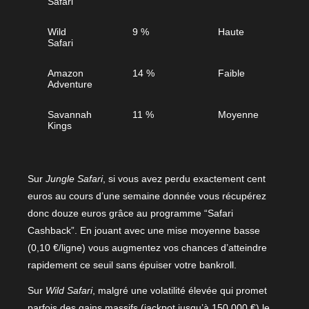
Safari
Wild
9 %
Haute
95
Safari
Amazon
14 %
Faible
96
Adventure
Savannah
11 %
Moyenne
96
Kings
Sur
Jungle Safari
, si vous avez perdu exactement cent
euros au cours d’une semaine donnée vous récupérez
donc douze euros grâce au programme “Safari
Cashback”. En jouant avec une mise moyenne basse
(0,10 €/ligne) vous augmentez vos chances d’atteindre
rapidement ce seuil sans épuiser votre bankroll.
Sur
Wild Safari
, malgré une volatilité élevée qui promet
parfois des gains massifs (jackpot jusqu’à 150 000 €) le